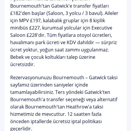
Bournemouth'tan Gatwick'e transfer fiyatları
£182'den başlar
(Saloon, 3 yolcu / 3 bavul). Aileler
için MPV £197, kalabalık gruplar için 8 kişilik
minibüs £227, kurumsal yolcular için Executive
Saloon £228'dir.
Tüm fiyatlara otoyol ücretleri,
havalimanı park ücreti ve KDV dahildir
— sürpriz
ücret yoktur, yoğun saat zammı uygulanmaz.
Bebek ve çocuk koltukları talep üzerine
ücretsizdir.
Rezervasyonunuzu
Bournemouth – Gatwick taksi
sayfamız
üzerinden saniyeler içinde
tamamlayabilirsiniz. Ters yöndeki
Gatwick'ten
Bournemouth'a transfer
seçeneği veya alternatif
olarak
Bournemouth'tan Heathrow'a taksi
hizmetimiz de mevcuttur. 12 saatten fazla
önceden iptallerde ücretsiz iptal politikası
geçerlidir.