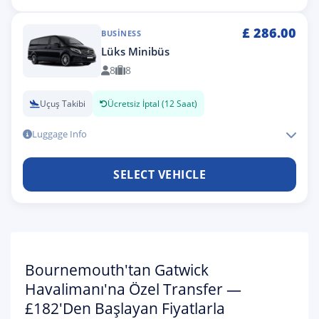
£
286.00
BUSINESS
Lüks Minibüs
8
8
Uçuş Takibi
Ücretsiz İptal (12 Saat)
Luggage Info
SELECT VEHICLE
Bournemouth'tan Gatwick
Havalimanı'na Özel Transfer —
£182'den Başlayan Fiyatlarla