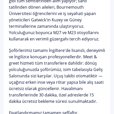
gibi tüm semtlerinden alım yapıyor; sahil
tatilinden dönen aileleri, Bournemouth
Üniversitesi öğrencilerini ve iş seyahati yapan
yöneticileri Gatwick'in Kuzey ve Güney
terminallerine zamanında ulaştırıyoruz.
Yolculuğunuz boyunca M27 ve M23 otoyollarını
kullanarak en verimli güzergahı tercih ediyoruz.
Şoförlerimiz tamamı İngiltere'de lisanslı, deneyimli
ve İngilizce konuşan profesyonellerdir.
Meet &
greet hizmeti tüm transferlere dahildir
: dönüş
yolculuğunuzda şoförümüz, isim tabelasıyla Geliş
Salonunda sizi karşılar.
Uçuş takibi otomatiktir
—
uçağınız erken inse veya rötar yapsa bile alış saati
ücretsiz olarak güncellenir. Havalimanı
transferlerinde 30 dakika, özel adreslerde 15
dakika ücretsiz bekleme süresi sunulmaktadır.
Fiyatlandırmamız tamamen şeffaftır.