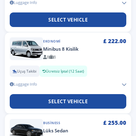
Luggage Info
SELECT VEHICLE
£
222.00
EKONOMI
Minibus 8 Kisilik
8
8
Uçuş Takibi
Ücretsiz İptal (12 Saat)
Luggage Info
SELECT VEHICLE
£
255.00
BUSINESS
Lüks Sedan