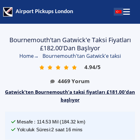
Airport Pickups London
Bournemouth'tan Gatwick'e Taksi Fiyatları
£182.00'dan Başlıyor
Home
→
Bournemouth'tan Gatwick'e taksi
4.94
/
5
4469
Yorum
Gatwick'ten Bournemouth'a taksi fiyatları £181.00'dan
başlıyor
Mesafe
:
114.53
Mil
(
184.32
km)
Yolculuk Süresi
:
2 saat 16 mins