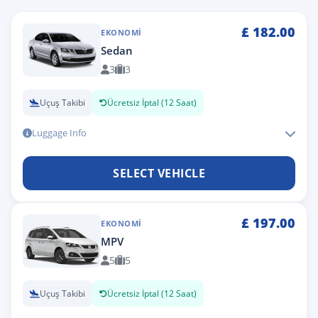
£
182.00
EKONOMI
Sedan
3
3
Uçuş Takibi
Ücretsiz İptal (12 Saat)
Luggage Info
SELECT VEHICLE
£
197.00
EKONOMI
MPV
5
5
Uçuş Takibi
Ücretsiz İptal (12 Saat)