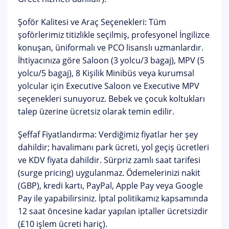
Şoför Kalitesi ve Araç Seçenekleri:
Tüm
şoförlerimiz titizlikle seçilmiş, profesyonel İngilizce
konuşan, üniformalı ve PCO lisanslı uzmanlardır.
İhtiyacınıza göre
Saloon
(3 yolcu/3 bagaj),
MPV
(5
yolcu/5 bagaj),
8 Kişilik Minibüs
veya kurumsal
yolcular için
Executive Saloon ve Executive MPV
seçenekleri sunuyoruz. Bebek ve çocuk koltukları
talep üzerine ücretsiz olarak temin edilir.
Şeffaf Fiyatlandırma:
Verdiğimiz fiyatlar her şey
dahildir; havalimanı park ücreti, yol geçiş ücretleri
ve KDV fiyata dahildir. Sürpriz zamlı saat tarifesi
(surge pricing) uygulanmaz. Ödemelerinizi nakit
(GBP), kredi kartı, PayPal, Apple Pay veya Google
Pay ile yapabilirsiniz.
İptal politikamız
kapsamında
12 saat öncesine kadar yapılan iptaller ücretsizdir
(£10 işlem ücreti hariç).