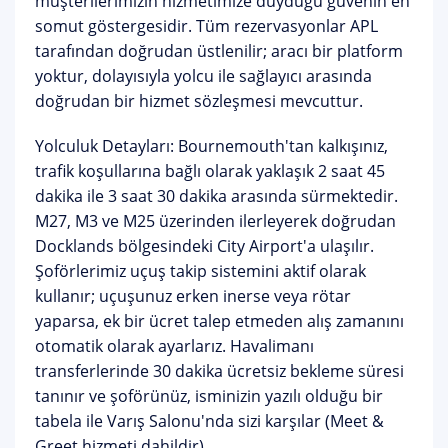
müşterilerimizin hizmetimize duyduğu güvenin en
somut göstergesidir. Tüm rezervasyonlar APL
tarafından doğrudan üstlenilir; aracı bir platform
yoktur, dolayısıyla yolcu ile sağlayıcı arasında
doğrudan bir hizmet sözleşmesi mevcuttur.
Yolculuk Detayları:
Bournemouth'tan kalkışınız,
trafik koşullarına bağlı olarak yaklaşık 2 saat 45
dakika ile 3 saat 30 dakika arasında sürmektedir.
M27, M3 ve M25 üzerinden ilerleyerek doğrudan
Docklands bölgesindeki City Airport'a ulaşılır.
Şoförlerimiz
uçuş takip sistemini
aktif olarak
kullanır; uçuşunuz erken inerse veya rötar
yaparsa, ek bir ücret talep etmeden alış zamanını
otomatik olarak ayarlarız. Havalimanı
transferlerinde
30 dakika ücretsiz bekleme süresi
tanınır ve şoförünüz, isminizin yazılı olduğu bir
tabela ile Varış Salonu'nda sizi karşılar (Meet &
Greet hizmeti dahildir).