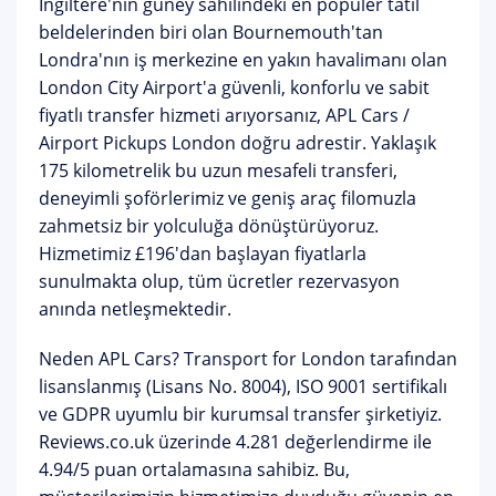
İngiltere'nin güney sahilindeki en popüler tatil
beldelerinden biri olan Bournemouth'tan
Londra'nın iş merkezine en yakın havalimanı olan
London City Airport
'a güvenli, konforlu ve sabit
fiyatlı transfer hizmeti arıyorsanız,
APL Cars /
Airport Pickups London
doğru adrestir. Yaklaşık
175 kilometrelik bu uzun mesafeli transferi,
deneyimli şoförlerimiz ve geniş araç filomuzla
zahmetsiz bir yolculuğa dönüştürüyoruz.
Hizmetimiz
£196'dan başlayan fiyatlarla
sunulmakta olup, tüm ücretler rezervasyon
anında netleşmektedir.
Neden APL Cars?
Transport for London tarafından
lisanslanmış (Lisans No. 8004), ISO 9001 sertifikalı
ve GDPR uyumlu bir kurumsal transfer şirketiyiz.
Reviews.co.uk üzerinde 4.281 değerlendirme ile
4.94/5 puan
ortalamasına sahibiz. Bu,