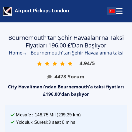
Airport Pickups London
Bournemouth'tan Şehir Havaalanı'na Taksi
Fiyatları 196.00 £'dan Başlıyor
Home
→
Bournemouth'tan Şehir Havaalanına taksi
4.94
/
5
4478
Yorum
City Havalimanı'ndan Bournemouth'a taksi fiyatları
£196.00'dan başlıyor
Mesafe
:
148.75
Mil
(
239.39
km)
Yolculuk Süresi
:
3 saat 6 mins