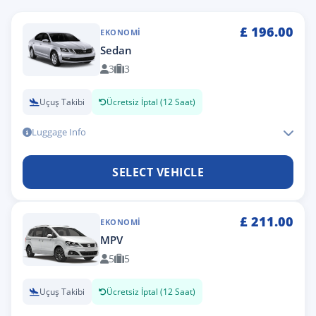
£
196.00
EKONOMI
Sedan
3
3
Uçuş Takibi
Ücretsiz İptal (12 Saat)
Luggage Info
SELECT VEHICLE
£
211.00
EKONOMI
MPV
5
5
Uçuş Takibi
Ücretsiz İptal (12 Saat)