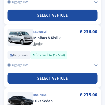
Luggage Info
SELECT VEHICLE
£
236.00
EKONOMI
Minibus 8 Kisilik
8
8
Uçuş Takibi
Ücretsiz İptal (12 Saat)
Luggage Info
SELECT VEHICLE
£
275.00
BUSINESS
Lüks Sedan