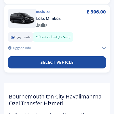
£
306.00
BUSINESS
Lüks Minibüs
8
8
Uçuş Takibi
Ücretsiz İptal (12 Saat)
Luggage Info
SELECT VEHICLE
Bournemouth'tan City Havalimanı'na
Özel Transfer Hizmeti