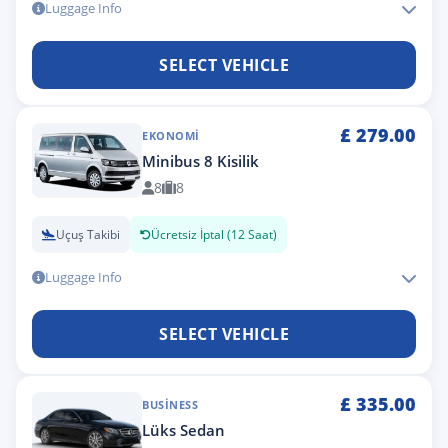
Luggage Info
SELECT VEHICLE
£
279.00
EKONOMI
Minibus 8 Kisilik
8
8
Uçuş Takibi
Ücretsiz İptal (12 Saat)
Luggage Info
SELECT VEHICLE
£
335.00
BUSINESS
Lüks Sedan