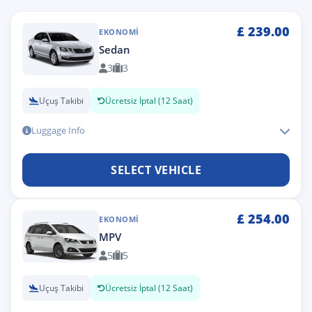
£
239.00
EKONOMI
Sedan
3
3
Uçuş Takibi
Ücretsiz İptal (12 Saat)
Luggage Info
SELECT VEHICLE
£
254.00
EKONOMI
MPV
5
5
Uçuş Takibi
Ücretsiz İptal (12 Saat)