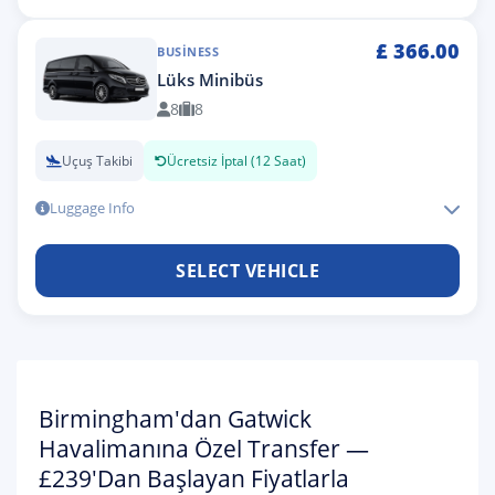
£
366.00
BUSINESS
Lüks Minibüs
8
8
Uçuş Takibi
Ücretsiz İptal (12 Saat)
Luggage Info
SELECT VEHICLE
Birmingham'dan Gatwick
Havalimanına Özel Transfer —
£239'dan Başlayan Fiyatlarla