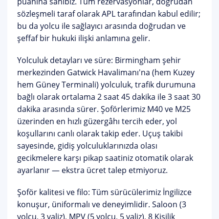
puanına
sahibiz. Tüm rezervasyonlar, doğrudan
sözleşmeli taraf olarak APL tarafından kabul edilir;
bu da yolcu ile sağlayıcı arasında doğrudan ve
şeffaf bir hukuki ilişki anlamına gelir.
Yolculuk detayları ve süre:
Birmingham şehir
merkezinden Gatwick Havalimanı'na (hem Kuzey
hem Güney Terminali) yolculuk, trafik durumuna
bağlı olarak ortalama 2 saat 45 dakika ile 3 saat 30
dakika arasında sürer. Şoförlerimiz M40 ve M25
üzerinden en hızlı güzergâhı tercih eder, yol
koşullarını canlı olarak takip eder.
Uçuş takibi
sayesinde, gidiş yolculuklarınızda olası
gecikmelere karşı pikap saatiniz otomatik olarak
ayarlanır — ekstra ücret talep etmiyoruz.
Şoför kalitesi ve filo:
Tüm sürücülerimiz İngilizce
konuşur, üniformalı ve deneyimlidir. Saloon (3
yolcu, 3 valiz), MPV (5 yolcu, 5 valiz), 8 Kişilik