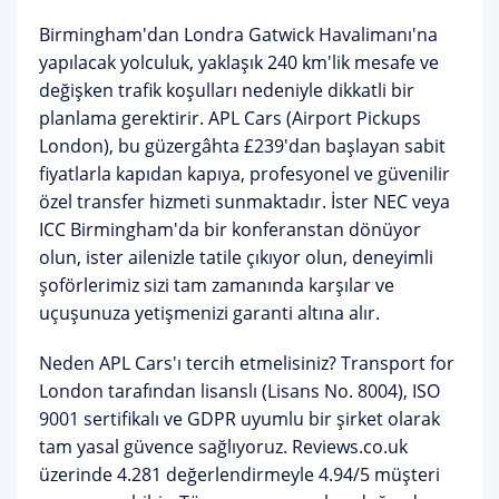
Birmingham'dan Londra Gatwick Havalimanı'na
yapılacak yolculuk, yaklaşık 240 km'lik mesafe ve
değişken trafik koşulları nedeniyle dikkatli bir
planlama gerektirir.
APL Cars (Airport Pickups
London)
, bu güzergâhta
£239'dan başlayan sabit
fiyatlarla
kapıdan kapıya, profesyonel ve güvenilir
özel transfer hizmeti sunmaktadır. İster
NEC veya
ICC Birmingham
'da bir konferanstan dönüyor
olun, ister ailenizle tatile çıkıyor olun, deneyimli
şoförlerimiz sizi tam zamanında karşılar ve
uçuşunuza yetişmenizi garanti altına alır.
Neden APL Cars'ı tercih etmelisiniz?
Transport for
London tarafından lisanslı (Lisans No. 8004), ISO
9001 sertifikalı ve GDPR uyumlu bir şirket olarak
tam yasal güvence
sağlıyoruz. Reviews.co.uk
üzerinde 4.281 değerlendirmeyle
4.94/5 müşteri