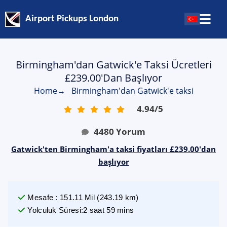
Airport Pickups London
Birmingham'dan Gatwick'e Taksi Ücretleri
£239.00'dan Başlıyor
Home
→
Birmingham'dan Gatwick'e taksi
4.94
/
5
4480
Yorum
Gatwick'ten Birmingham'a taksi fiyatları £239.00'dan
başlıyor
Mesafe
:
151.11
Mil
(
243.19
km)
Yolculuk Süresi
:
2 saat 59 mins