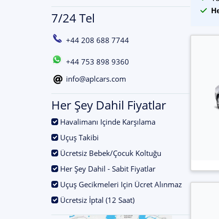
He
7/24 Tel
+44 208 688 7744
+44 753 898 9360
info@aplcars.com
Her Şey Dahil Fiyatlar
.
Havalimanı Içinde Karşılama
.
Uçuş Takibi
.
Ücretsiz Bebek/Çocuk Koltuğu
.
Her Şey Dahil - Sabit Fiyatlar
.
Uçuş Gecikmeleri Için Ücret Alınmaz
.
Ücretsiz İptal (12 Saat)