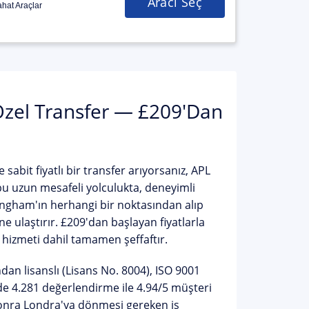
Aracı Seç
hat Araçlar
Özel Transfer — £209'dan
sabit fiyatlı bir transfer arıyorsanız,
APL
bu uzun mesafeli yolculukta, deneyimli
mingham'ın herhangi bir noktasından alıp
e ulaştırır.
£209'dan başlayan fiyatlarla
 hizmeti dahil tamamen şeffaftır.
an lisanslı (Lisans No. 8004), ISO 9001
nde 4.281 değerlendirme ile
4.94/5 müşteri
 sonra Londra'ya dönmesi gereken iş