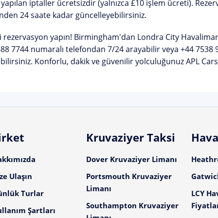
yapılan iptaller ücretsizdir (yalnızca £10 işlem ücreti). Re
nden 24 saate kadar güncelleyebilirsiniz.
 rezervasyon yapın!
Birmingham'dan Londra City Havalimanı'
688 7744
numaralı telefondan 7/24 arayabilir veya
+44 7538 
bilirsiniz. Konforlu, dakik ve güvenilir yolculuğunuz APL Cars 
irket
Kruvaziyer Taksi
Hava
akkımızda
Dover Kruvaziyer Limanı
Heathro
ze Ulaşın
Portsmouth Kruvaziyer
Gatwick
Limanı
ünlük Turlar
LCY Ha
Southampton Kruvaziyer
Fiyatla
llanım Şartları
Limanı