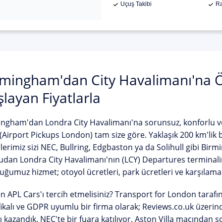
Uçuş Takibi
Ra
rmingham'dan City Havalimanı'na 
layan Fiyatlarla
ingham'dan Londra City Havalimanı'na
sorunsuz, konforlu ve 
(Airport Pickups London)
tam size göre. Yaklaşık 200 km'lik 
lerimiz sizi NEC, Bullring, Edgbaston ya da Solihull gibi Bir
dan Londra City Havalimanı'nın (LCY) Departures terminalin
ğumuz hizmet; otoyol ücretleri, park ücretleri ve karşılama
 APL Cars'ı tercih etmelisiniz?
Transport for London tarafınd
fikalı ve GDPR uyumlu bir firma olarak; Reviews.co.uk üzeri
ı
kazandık. NEC'te bir fuara katılıyor, Aston Villa maçından