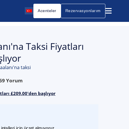
Acenteler
Rezervasyonlarım
ı'na Taksi Fiyatları
lıyor
alanı'na taksi
69
Yorum
ları £209.00'den başlıyor
ptalleri için ücret almıyoruz