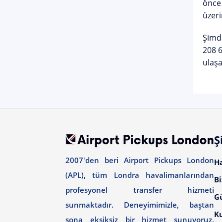
önce 
üzeri
Şimdi
208 
ulaşa
Ş
2007'den beri Airport Pickups London
H
(APL), tüm Londra havalimanlarından
Bi
profesyonel transfer hizmeti
G
sunmaktadır. Deneyimimizle, baştan
Ku
sona eksiksiz bir hizmet sunuyoruz.