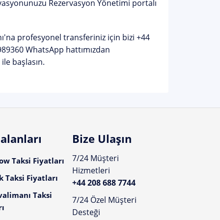
zervasyonunuzu
Rezervasyon Yönetimi
portalı
na profesyonel transferiniz için bizi
+44
989360
WhatsApp hattımızdan
ile başlasın.
alanları
Bize Ulaşın
7/24 Müşteri
w Taksi Fiyatları
Hizmetleri
 Taksi Fiyatları
+44 208 688 7744
valimanı Taksi
7/24 Özel Müşteri
rı
Desteği