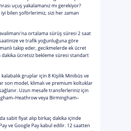
 sonrası uçuş yakalamanız mı gerekiyor?
i bilen şoförlerimiz, sizi her zaman
valimanı'na ortalama sürüş süresi
2 saat
saatinize ve trafik yoğunluğuna göre
amanlı takip eder, gecikmelerde
ek ücret
5 dakika ücretsiz bekleme süresi standart
 kalabalık gruplar için 8 Kişilik Minibüs ve
lar son model, klimalı ve premium koltuklar
ağlanır. Uzun mesafe transferleriniz için
ngham–Heathrow
veya
Birmingham–
 sabit fiyat alıp birkaç dakika içinde
 Pay ve Google Pay kabul edilir. 12 saatten