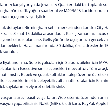
larınızı karşılıyor ya da Jewellery Quarter'daki bir toplantı
ngham'ın trafik yoğun saatlerini ve M40/M25 koridorunu en iy
anan uçuşunuza yetiştirir.
luk detayları:
Birmingham şehir merkezinden Londra City Ha
kika ile 3 saat 15 dakika
arasındadır. Kalkış zamanınızı uçuş 
syonel olarak planlarız. Geliş yönünde uçuşunuzu gerçek z
dan
bekleriz. Havalimanlarında 30 dakika, özel adreslerde 1
k sunulur.
ve fiyatlandırma:
Solo iş yolcuları için Saloon, aileler için MPV,
olcular için Executive sınıf seçenekleri mevcuttur. Tüm araç
onatılmıştır. Bebek ve çocuk koltukları talep üzerine
ücretsiz
s
ilo seçeneklerimizi
inceleyebilir, alternatif rotalar için
Birmi
ick
sayfalarımızı ziyaret edebilirsiniz.
vasyon süreci basit ve şeffaftır:
Web sitemiz üzerinden anında
vasyon yapabilirsiniz. Nakit (GBP), kredi kartı, PayPal, Apple