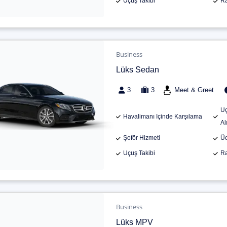
Uçuş Takibi
Ra
Business
Lüks Sedan
3
3
Meet & Greet
Uç
Havalimanı Içinde Karşılama
Al
Şoför Hizmeti
Üc
Uçuş Takibi
Ra
Business
Lüks MPV