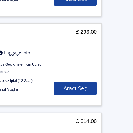
hat Araçlar
£ 293.00
Luggage Info
uş Gecikmeleri Için Ücret
ınmaz
retsiz İptal (12 Saat)
Aracı Seç
hat Araçlar
£ 314.00