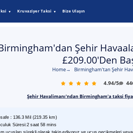
ksi
Kruvaziyer Taksi
Bize Ulaşın
▼
▼
Birmingham'dan Şehir Havaalan
£209.00'den Baş
Home
→
Birmingham'tan Şehir Hava
4.94
/
5
44
Şehir Havalimanı'ndan Birmingham'a taksi fiyat
safe
:
136.3
Mil
(
219.35
km)
lculuk Süresi
:
2 saat 58 mins
m uçuşları sürekli olarak takip ediyoruz ve uçuş gecikmeleri veya i