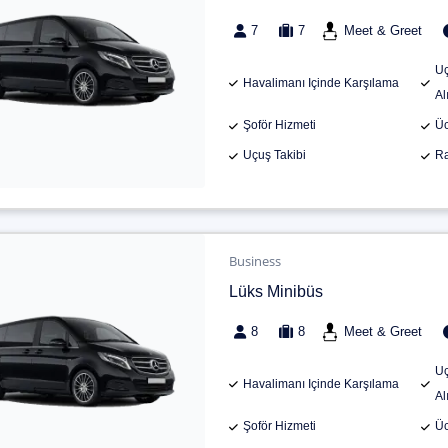
7
7
Meet & Greet
Uç
Havalimanı Içinde Karşılama
Al
Şoför Hizmeti
Üc
Uçuş Takibi
Ra
Business
Lüks Minibüs
8
8
Meet & Greet
Uç
Havalimanı Içinde Karşılama
Al
Şoför Hizmeti
Üc