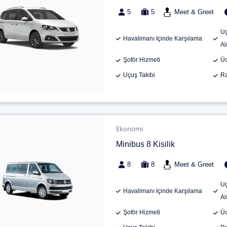
5
5
Meet & Greet
Uç
Havalimanı Içinde Karşılama
Al
Şoför Hizmeti
Üc
Uçuş Takibi
Ra
Ekonomi
Minibus 8 Kisilik
8
8
Meet & Greet
Uç
Havalimanı Içinde Karşılama
Al
Şoför Hizmeti
Üc