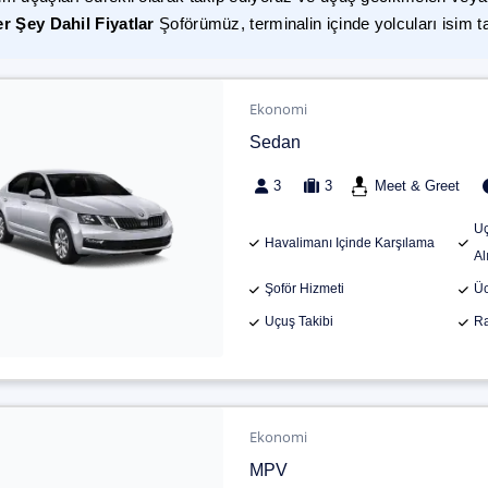
r Şey Dahil Fiyatlar
Şoförümüz, terminalin içinde yolcuları isim t
Ekonomi
Sedan
3
3
Meet & Greet
Uç
Havalimanı Içinde Karşılama
Al
Şoför Hizmeti
Üc
Uçuş Takibi
Ra
Ekonomi
MPV