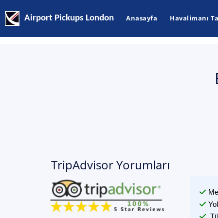
Airport Pickups London
Anasayfa
Havalimanı Ta
TripAdvisor Yorumları
Me
Yo
Tü