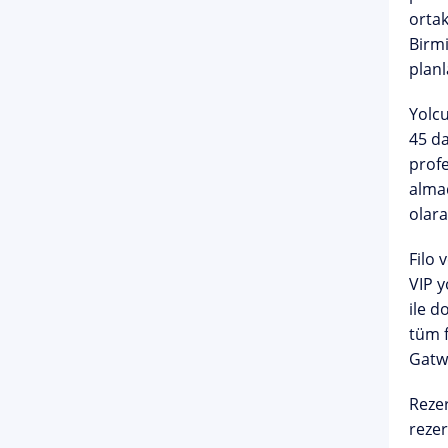
ortak
Birmi
planl
Yolcu
45 da
profe
alma
olara
Filo 
VIP y
ile d
tüm f
Gatw
Rezer
rezer