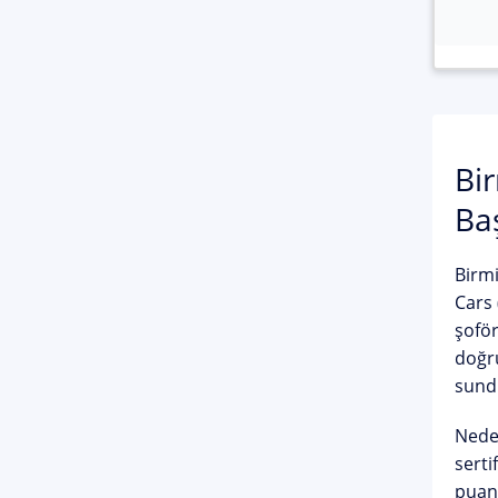
Bi
Baş
Birm
Cars 
şoför
doğru
sundu
Neden
serti
puan