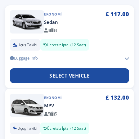
£
117.00
EKONOMI
Sedan
3
3
Uçuş Takibi
Ücretsiz İptal (12 Saat)
Luggage Info
SELECT VEHICLE
£
132.00
EKONOMI
MPV
5
5
Uçuş Takibi
Ücretsiz İptal (12 Saat)