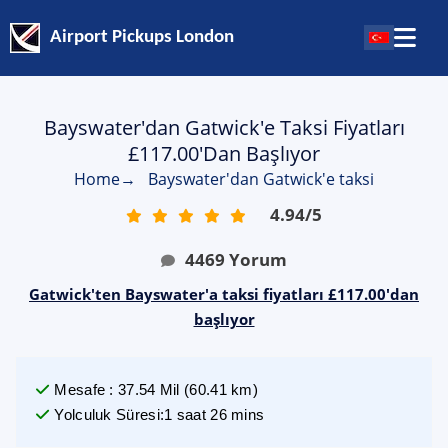
Airport Pickups London
Bayswater'dan Gatwick'e Taksi Fiyatları
£117.00'dan Başlıyor
Home
→
Bayswater'dan Gatwick'e taksi
4.94
/
5
4469
Yorum
Gatwick'ten Bayswater'a taksi fiyatları £117.00'dan
başlıyor
Mesafe
:
37.54
Mil
(
60.41
km)
Yolculuk Süresi
:
1 saat 26 mins