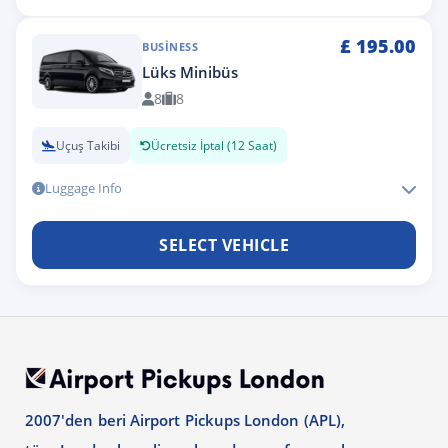
£
195.00
BUSINESS
Lüks Minibüs
8
8
Uçuş Takibi
Ücretsiz İptal (12 Saat)
Luggage Info
SELECT VEHICLE
2007'den beri Airport Pickups London (APL),