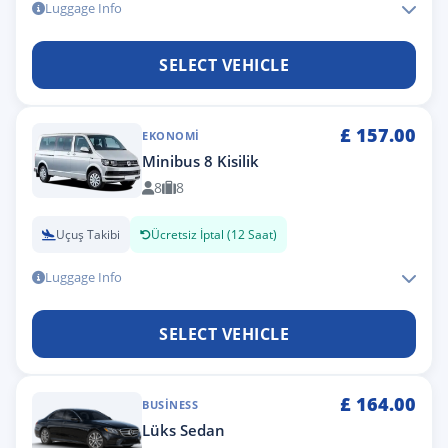
Luggage Info
SELECT VEHICLE
£
157.00
EKONOMI
Minibus 8 Kisilik
8
8
Uçuş Takibi
Ücretsiz İptal (12 Saat)
Luggage Info
SELECT VEHICLE
£
164.00
BUSINESS
Lüks Sedan