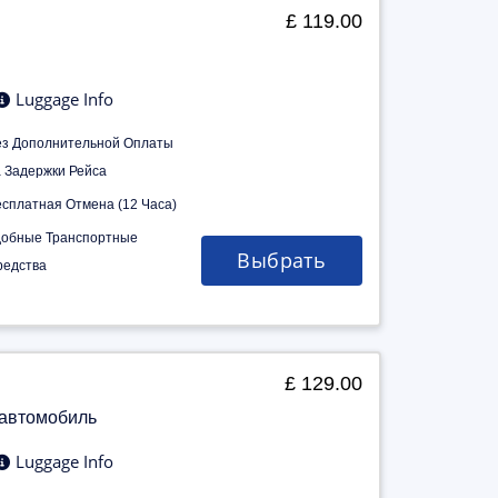
£ 119.00
Luggage Info
ез Дополнительной Оплаты
а Задержки Рейса
есплатная Отмена (12 Часа)
добные Транспортные
Выбрать
редства
£ 129.00
 автомобиль
Luggage Info