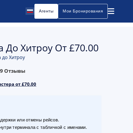
Агенты
Мои Бронирования
 До Хитроу От £70.00
а до Хитроу
69
Отзывы
стера от £70.00
адержки или отмены рейсов.
утри терминала с табличкой с именами.