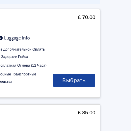
£ 70.00
Luggage Info
ез Дополнительной Оплаты
а Задержки Рейса
есплатная Отмена (12 Часа)
добные Транспортные
Выбрать
редства
£ 85.00