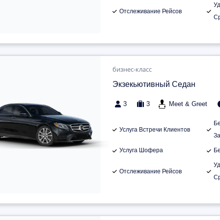
У
Отслеживание Рейсов
С
бизнес-класс
Экзекьютивный Седан
3
3
Meet & Greet
Б
Услуга Встречи Клиентов
З
Услуга Шофера
Б
У
Отслеживание Рейсов
С