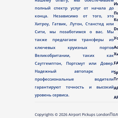
нашему опыту, мы обеспечиваем
И
полный спектр услуг от начала до
П
конца. Независимо от того, это
К
Хитроу, Гатвик, Лутон, Станстед или
Dr
Сити, мы позаботимся о вас. Мы
У
также предлагаем трансферы из
А
ключевых круизных портов
Х
Великобритании, таких как
F
Саутгемптон, Портсмут или Довер.
Надежный автопарк и
Sp
Tr
профессиональные водители
гарантируют точность и высокий
AP
уровень сервиса.
AP
Пол
Copyrights ©
2026
Airport Pickups London