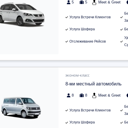
5
5
Meet & Greet
Б
Услуга Встречи Клиентов
З
Услуга Шофера
Б
У
Отслеживание Рейсов
С
эконом-класс
8-ми местный автомобиль
8
8
Meet & Greet
Б
Услуга Встречи Клиентов
З
Услуга Шофера
Б