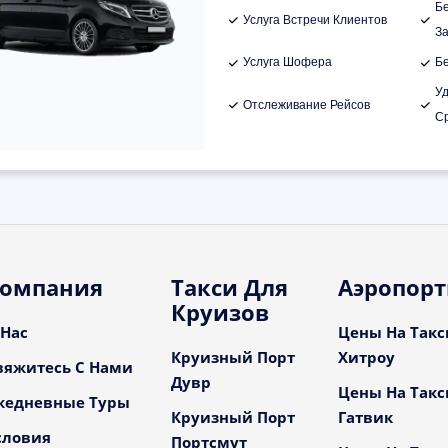
Б
Услуга Встречи Клиентов
З
Услуга Шофера
Б
У
Отслеживание Рейсов
С
омпания
Такси Для
Аэропор
Круизов
 Нас
Цены На Такс
Круизный Порт
Хитроу
вяжитесь С Нами
Дувр
Цены На Такс
жедневные Туры
Круизный Порт
Гатвик
словия
Портсмут