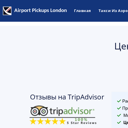
Airport Pickups London
Главная
Такси Из Аэр
Це
Отзывы на TripAdvisor
Ра
Пр
Мы
Ц