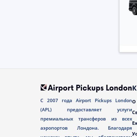
К
С 2007 года Airport Pickups London
О
(APL) предоставляет услуги
С
премиальных трансферов из всех
Е
аэропортов Лондона. Благодаря
У