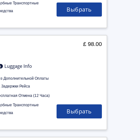
добные Транспортные
Выбрать
редства
£ 98.00
Luggage Info
ез Дополнительной Оплаты
а Задержки Рейса
есплатная Отмена (12 Часа)
добные Транспортные
Выбрать
редства