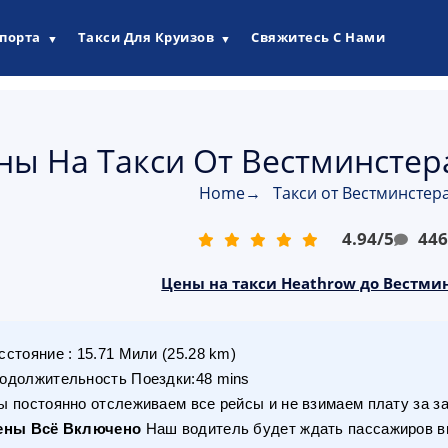
опорта
Такси Для Круизов
Свяжитесь С Нами
▼
▼
ны На Такси От Вестминстера
Home
→
Такси от Вестминстер
4.94
/
5
44
Цены на такси Heathrow до Вестмин
сстояние
:
15.71
Мили
(
25.28
km)
одолжительность Поездки
:
48 mins
 постоянно отслеживаем все рейсы и не взимаем плату за з
ены Всё Включено
Наш водитель будет ждать пассажиров вн