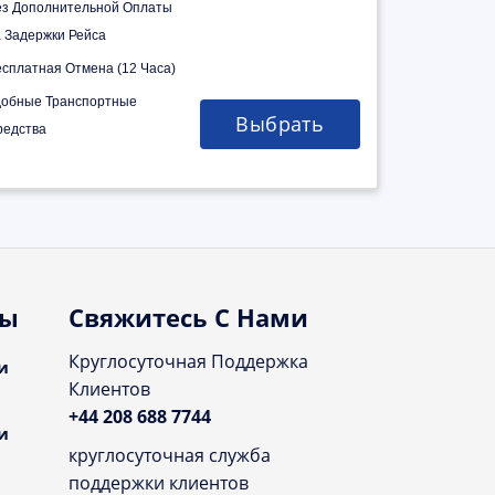
ез Дополнительной Оплаты
а Задержки Рейса
есплатная Отмена (12 Часа)
добные Транспортные
Выбрать
редства
ты
Свяжитесь С Нами
Круглосуточная Поддержка
и
Клиентов
+44 208 688 7744
и
круглосуточная служба
поддержки клиентов