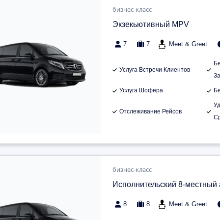
бизнес-класс
Экзекьютивный MPV
7
7
Meet & Greet
Б
Услуга Встречи Клиентов
З
Услуга Шофера
Б
У
Отслеживание Рейсов
С
бизнес-класс
Исполнительский 8-местный
8
8
Meet & Greet