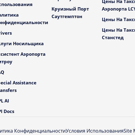
Цены На Такс
спользования
Круизный Порт
Аэропорта LC
олитика
Саутгемптон
Цены На Такс
онфиденциальности
Цены На Такс
ivers
Станстед
слуги Носильщика
ссистент Аэропорта
итроу
AQ
ecial Assistance
ansfers
L AI
I Docs
итика Конфиденциальности
Условия Использования
Site