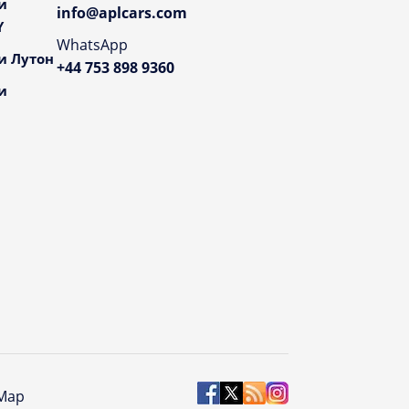
и
info@aplcars.com
Y
WhatsApp
и Лутон
+44 753 898 9360
и
 Map