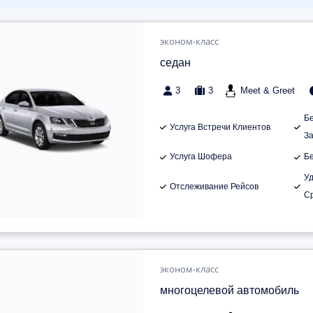
эконом-класс
седан
3
3
Meet & Greet
Б
Услуга Встречи Клиентов
З
Услуга Шофера
Б
У
Отслеживание Рейсов
С
эконом-класс
многоцелевой автомобиль