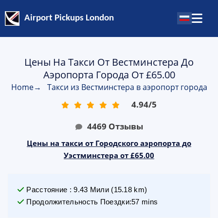
Airport Pickups London
Цены На Такси От Вестминстера До
Аэропорта Города От £65.00
Home
→
Такси из Вестминстера в аэропорт города
4.94
/
5
4469
Отзывы
Цены на такси от Городского аэропорта до
Уэстминстера от £65.00
Расстояние
:
9.43
Мили
(
15.18
km)
Продолжительность Поездки
:
57 mins