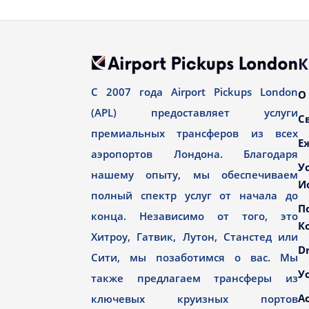
К
С 2007 года Airport Pickups London
О
(APL) предоставляет услуги
С
премиальных трансферов из всех
Е
аэропортов Лондона. Благодаря
У
нашему опыту, мы обеспечиваем
И
полный спектр услуг от начала до
П
конца. Независимо от того, это
К
Хитроу, Гатвик, Лутон, Станстед или
Dr
Сити, мы позаботимся о вас. Мы
У
также предлагаем трансферы из
А
ключевых круизных портов