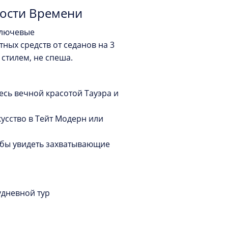
ости Времени
ключевые
ых средств от седанов на 3
 стилем, не спеша.
есь вечной красотой Тауэра и
усство в Тейт Модерн или
обы увидеть захватывающие
удневной тур