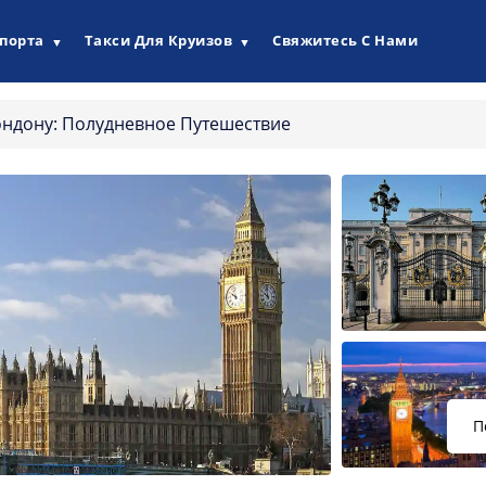
опорта
Такси Для Круизов
Свяжитесь С Нами
▼
▼
ондону: Полудневное Путешествие
П