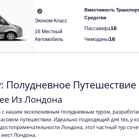
Вместимость Транспор
Средства
Эконом-Класс
16
Пассажира
16 Местный
16
Автомобиль
Чемоданы
у: Полудневное Путешествие
ее Из Лондона
а с нашим эксклюзивным полудневным туром, разработа
часовом путешествии. Идеально подходящий для тех, у к
остопримечательности Лондона, этот частный тур сочет
 мест Лондона.