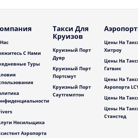
омпания
Такси Для
Аэропор
Круизов
 Нас
Цены На Такс
Круизный Порт
Хитроу
вяжитесь С Нами
Дувр
Цены На Такс
жедневные Туры
Круизный Порт
Гатвик
словия
Портсмут
Цены На Такс
спользования
Круизный Порт
Аэропорта LC
олитика
Саутгемптон
Цены На Такс
онфиденциальности
Цены На Такс
ivers
Станстед
слуги Носильщика
ссистент Аэропорта