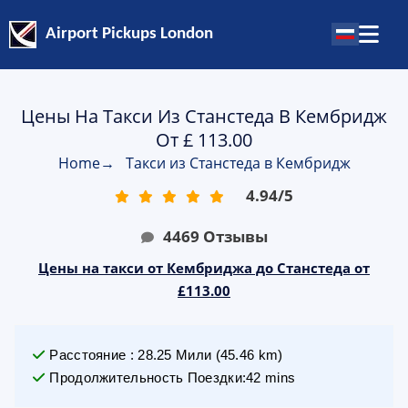
Airport Pickups London
Цены На Такси Из Станстеда В Кембридж
От £ 113.00
Home
→
Такси из Станстеда в Кембридж
4.94
/
5
4469
Отзывы
Цены на такси от Кембриджа до Станстеда от
£113.00
Расстояние
:
28.25
Мили
(
45.46
km)
Продолжительность Поездки
:
42 mins