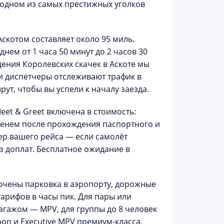
в одном из самых престижных уголков
скотом составляет около 95 миль.
нем от 1 часа 50 минут до 2 часов 30
едения
Королевских скачек в Аскоте
мы
и диспетчеры отслеживают трафик в
т, чтобы вы успели к началу заезда.
eet & Greet
включена в стоимость:
именем после прохождения паспортного и
р вашего рейса — если самолёт
з доплат. Бесплатное ожидание в
ючены парковка в аэропорту, дорожные
арифов в часы пик. Для пары или
 багажом —
MPV
, для группы до 8 человек
oon
и
Executive MPV
премиум-класса.