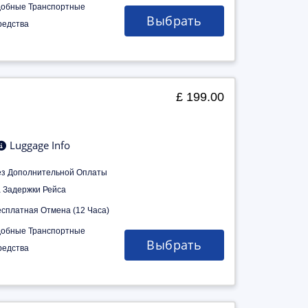
добные Транспортные
Выбрать
редства
£ 199.00
Luggage Info
ез Дополнительной Оплаты
а Задержки Рейса
есплатная Отмена (12 Часа)
добные Транспортные
Выбрать
редства