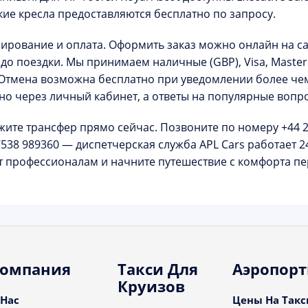
кие кресла предоставляются бесплатно по запросу.
ирование и оплата.
Оформить заказ можно онлайн на с
 до поездки. Мы принимаем наличные (GBP), Visa, Masterc
 Отмена возможна
бесплатно
при уведомлении более чем
но через
личный кабинет
, а ответы на популярные вопр
жите трансфер прямо сейчас.
Позвоните по номеру
+44 
7538 989360
— диспетчерская служба APL Cars работает
2
т профессионалам и начните путешествие с комфорта пе
омпания
Такси Для
Аэропор
Круизов
 Нас
Цены На Такс