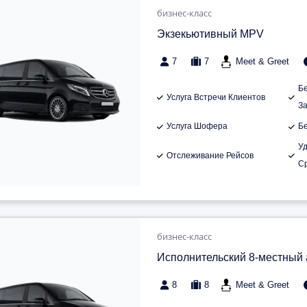
бизнес-класс
Экзекьютивный MPV
7
7
Meet & Greet
Б
Услуга Встречи Клиентов
З
Услуга Шофера
Б
У
Отслеживание Рейсов
С
бизнес-класс
Исполнительский 8-местный
8
8
Meet & Greet