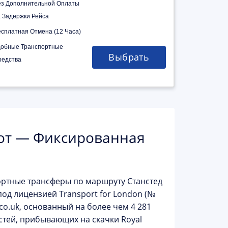
ез Дополнительной Оплаты
а Задержки Рейса
есплатная Отмена (12 Часа)
добные Транспортные
Выбрать
редства
кот — Фиксированная
ортные трансферы по маршруту
Станстед
под лицензией Transport for London (№
co.uk, основанный на более чем 4 281
остей, прибывающих на скачки
Royal