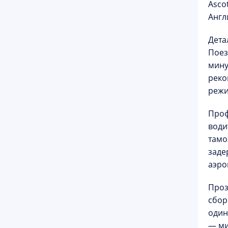
Asco
Англ
Дета
Поез
мину
реко
режи
Проф
води
тамо
заде
аэро
Проз
сбор
один
—
м