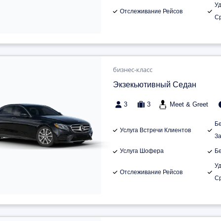
У
Отслеживание Рейсов
С
бизнес-класс
Экзекьютивный Седан
3
3
Meet & Greet
Б
Услуга Встречи Клиентов
З
Услуга Шофера
Б
У
Отслеживание Рейсов
С