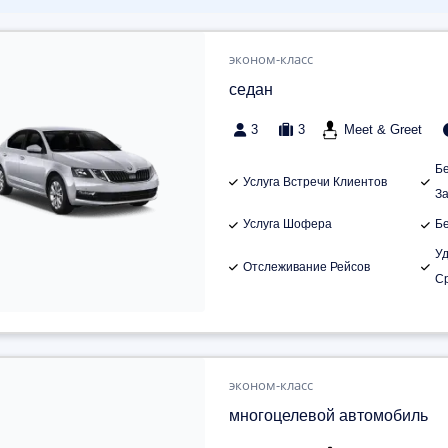
эконом-класс
седан
3
3
Meet & Greet
Б
Услуга Встречи Клиентов
З
Услуга Шофера
Б
У
Отслеживание Рейсов
С
эконом-класс
многоцелевой автомобиль