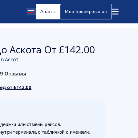
Агенты
Мои Бронирования
о Аскота От £142.00
 в Аскот
69
Отзывы
ед от £142.00
адержки или отмены рейсов.
утри терминала с табличкой с именами.