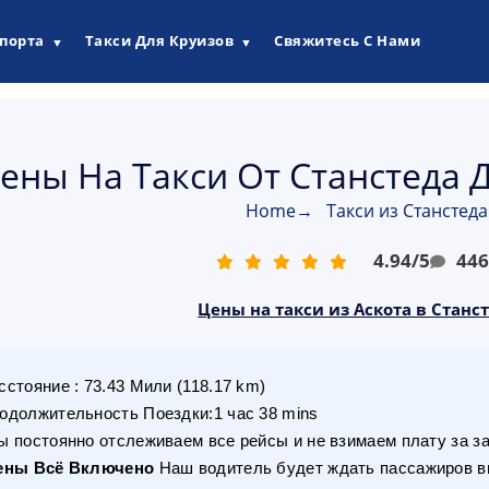
опорта
Такси Для Круизов
Свяжитесь С Нами
▼
▼
ены На Такси От Станстеда Д
Home
→
Такси из Станстеда
4.94
/
5
44
Цены на такси из Аскота в Станст
сстояние
:
73.43
Мили
(
118.17
km)
одолжительность Поездки
:
1 час 38 mins
 постоянно отслеживаем все рейсы и не взимаем плату за з
ены Всё Включено
Наш водитель будет ждать пассажиров вн