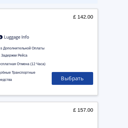
£ 142.00
Luggage Info
ез Дополнительной Оплаты
а Задержки Рейса
есплатная Отмена (12 Часа)
добные Транспортные
Выбрать
редства
£ 157.00