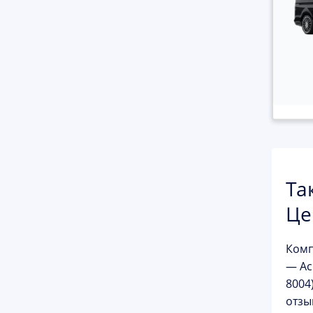
Та
Це
Ком
— Ас
8004
отзы