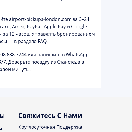
айте
airport-pickups-london.com
за 3–24
ard, Amex, PayPal, Apple Pay и Google
 за 12 часов. Управлять бронированием
осы — в разделе
FAQ
.
208 688 7744
или напишите в WhatsApp
4/7
. Доверьте поездку из Станстеда в
рвой минуты.
ты
Свяжитесь С Нами
Круглосуточная Поддержка
и