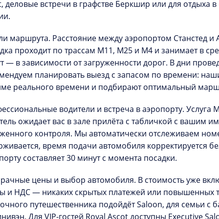
t
, деловые встречи в графстве Беркшир или для отдыха 
ии.
ли маршрута.
Расстояние между аэропортом Станстед и А
дка проходит по трассам M11, M25 и M4 и занимает в сред
т — в зависимости от загруженности дорог. В дни пров
мендуем планировать выезд с запасом по времени: наш
ме реального времени и подбирают оптимальный маршру
ессиональные водители и встреча в аэропорту.
Услуга
M
тель ожидает вас в зале прилёта с табличкой с вашим 
женного контроля. Мы автоматически отслеживаем номе
рживается, время подачи автомобиля корректируется бе
порту составляет
30 минут
с момента посадки.
рачные цены и выбор автомобиля.
В стоимость уже вкл
ы и НДС — никаких скрытых платежей или повышенных т
очного путешественника подойдёт
Saloon
, для семьи с
инивэн
. Для VIP-гостей Royal Ascot доступны
Executive Sal