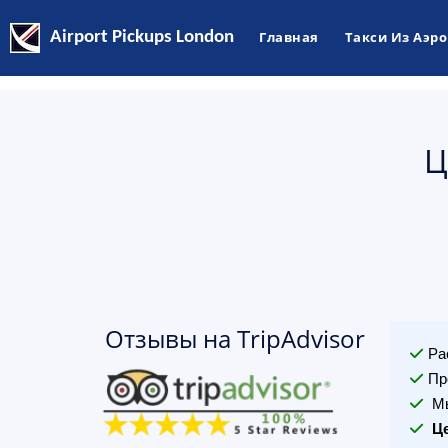
Airport Pickups London
Главная
Такси Из Аэр
Ц
Отзывы на TripAdvisor
Ра
Пр
Мы
Ц