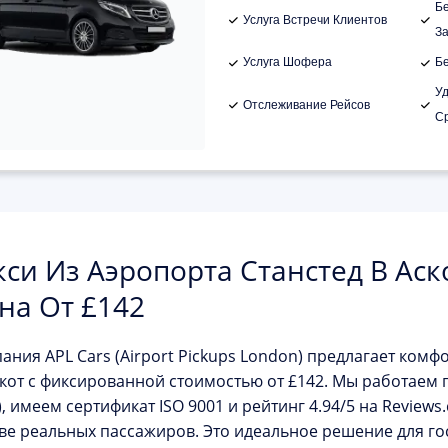
Б
Услуга Встречи Клиентов
З
Услуга Шофера
Б
У
Отслеживание Рейсов
С
кси Из Аэропорта Станстед В Ас
на От £142
пания
APL Cars (Airport Pickups London)
предлагает комф
кот
с фиксированной стоимостью от
£142
. Мы работаем 
), имеем сертификат ISO 9001 и рейтинг
4.94/5
на Reviews.
ве реальных пассажиров. Это идеальное решение для г