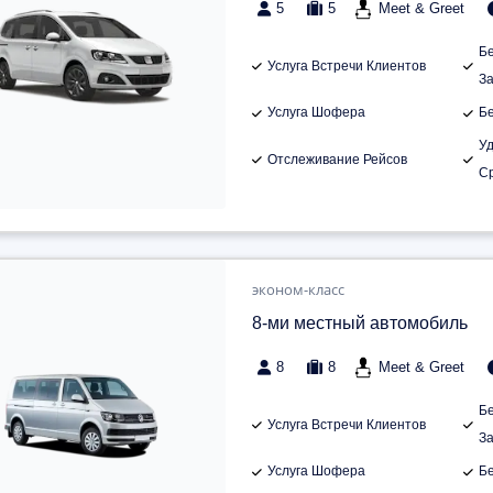
5
5
Meet & Greet
Б
Услуга Встречи Клиентов
З
Услуга Шофера
Б
У
Отслеживание Рейсов
С
эконом-класс
8-ми местный автомобиль
8
8
Meet & Greet
Б
Услуга Встречи Клиентов
З
Услуга Шофера
Б