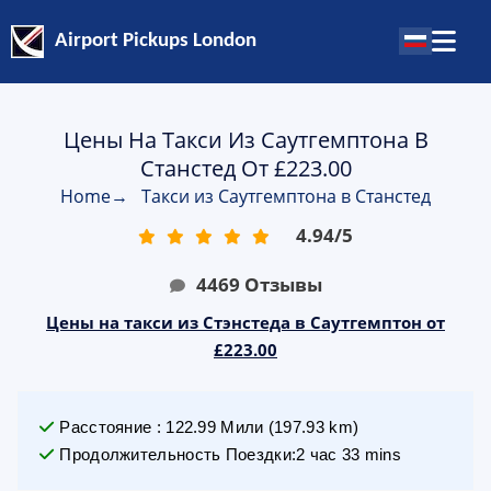
Airport Pickups London
Цены На Такси Из Саутгемптона В
Станстед От £223.00
Home
→
Такси из Саутгемптона в Станстед
4.94
/
5
4469
Отзывы
Цены на такси из Стэнстеда в Саутгемптон от
£223.00
Расстояние
:
122.99
Мили
(
197.93
km)
Продолжительность Поездки
:
2 час 33 mins