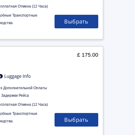
есплатная Отмена (12 Часа)
добные Транспортные
Выбрать
редства
£ 175.00
Luggage Info
ез Дополнительной Оплаты
а Задержки Рейса
есплатная Отмена (12 Часа)
добные Транспортные
Выбрать
редства