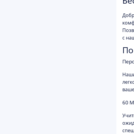
Бе
Добр
комф
Позв
с на
По
Перс
Наши
легк
ваше
60 М
Учит
ожид
спеш