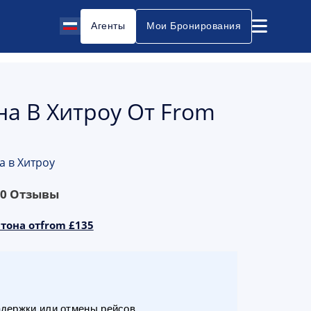
Агенты
Мои Бронирования
на В Хитроу От From
а в Хитроу
80
Отзывы
тона отfrom £135
адержки или отмены рейсов.