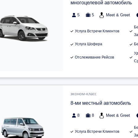
многоцелевой автомобиль
5
5
Meet & Greet
Б
Услуга Встречи Клиентов
З
Услуга Шофера
Б
У
Отслеживание Рейсов
С
эконом-класс
8-ми местный автомобиль
8
8
Meet & Greet
Б
Услуга Встречи Клиентов
З