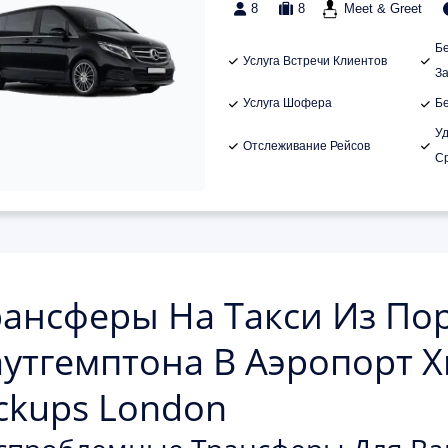
8
8
Meet & Greet
Б
Услуга Встречи Клиентов
З
Услуга Шофера
Б
У
Отслеживание Рейсов
С
ансферы На Такси Из По
утгемптона В Аэропорт Хи
ckups London