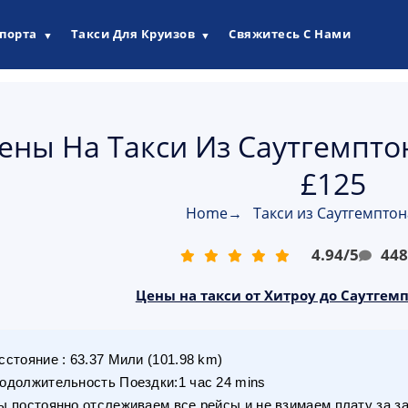
опорта
Такси Для Круизов
Свяжитесь С Нами
▼
▼
ены На Такси Из Саутгемпто
£125
Home
→
Такси из Саутгемптон
4.94
/
5
44
Цены на такси от Хитроу до Саутгемп
сстояние
:
63.37
Мили
(
101.98
km)
одолжительность Поездки
:
1 час 24 mins
 постоянно отслеживаем все рейсы и не взимаем плату за з