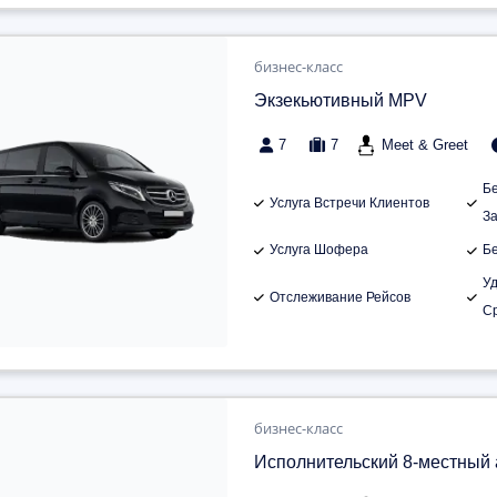
бизнес-класс
Экзекьютивный MPV
7
7
Meet & Greet
Б
Услуга Встречи Клиентов
З
Услуга Шофера
Б
У
Отслеживание Рейсов
С
бизнес-класс
Исполнительский 8-местный