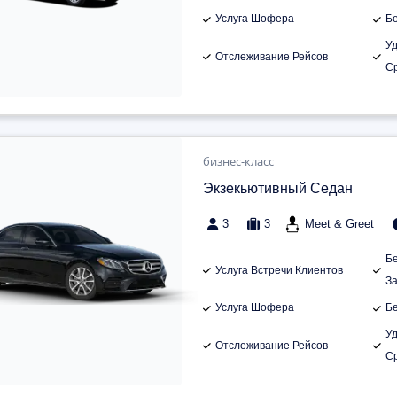
Услуга Шофера
Б
У
Отслеживание Рейсов
С
бизнес-класс
Экзекьютивный Седан
3
3
Meet & Greet
Б
Услуга Встречи Клиентов
З
Услуга Шофера
Б
У
Отслеживание Рейсов
С