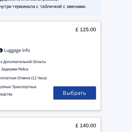
утри терминала с табличкой с именами.
£ 125.00
Luggage Info
ез Дополнительной Оплаты
а Задержки Рейса
есплатная Отмена (12 Часа)
добные Транспортные
Выбрать
редства
£ 140.00