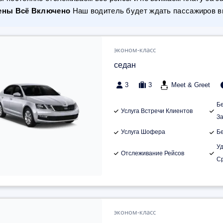
ены Всё Включено
Наш водитель будет ждать пассажиров вн
эконом-класс
седан
3
3
Meet & Greet
Б
Услуга Встречи Клиентов
З
Услуга Шофера
Б
У
Отслеживание Рейсов
С
эконом-класс