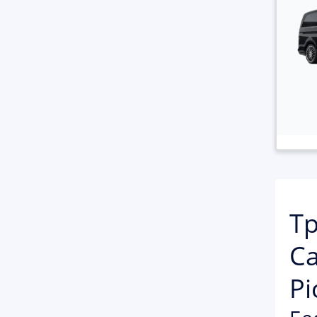
Тр
Са
Pi