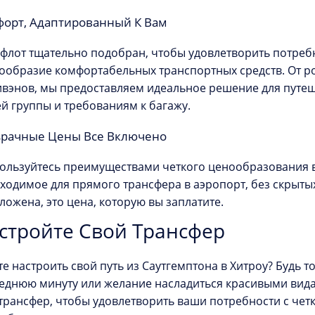
орт, Адаптированный К Вам
флот тщательно подобран, чтобы удовлетворить потребн
ообразие комфортабельных транспортных средств. От р
вэнов, мы предоставляем идеальное решение для путеш
й группы и требованиям к багажу.
рачные Цены Все Включено
ользуйтесь преимуществами четкого ценообразования в
ходимое для прямого трансфера в аэропорт, без скрытых
ложена, это цена, которую вы заплатите.
стройте Свой Трансфер
те настроить свой путь из Саутгемптона в Хитроу? Будь т
еднюю минуту или желание насладиться красивыми вида
трансфер, чтобы удовлетворить ваши потребности с че