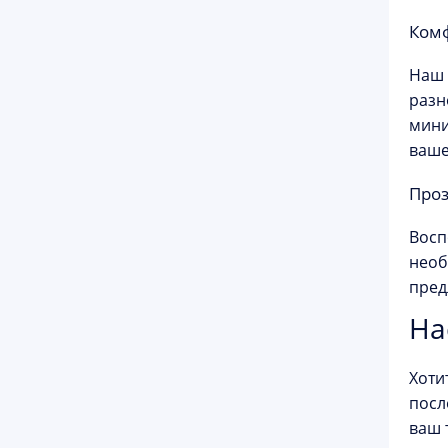
Комф
Наш 
разн
мини
ваше
Проз
Восп
необ
пред
На
Хоти
посл
ваш 