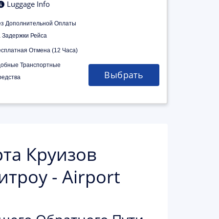
Luggage Info
ез Дополнительной Оплаты
а Задержки Рейса
есплатная Отмена (12 Часа)
добные Транспортные
Выбрать
редства
рта Круизов
троу - Airport