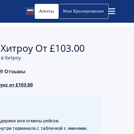
Агенты
Мои Бронирования
 Хитроу От £103.00
 в Хитроу
69
Отзывы
укс от £103.00
адержки или отмены рейсов.
утри терминала с табличкой с именами.