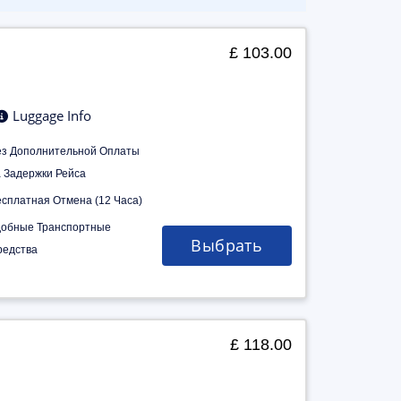
£ 103.00
Luggage Info
ез Дополнительной Оплаты
а Задержки Рейса
есплатная Отмена (12 Часа)
добные Транспортные
Выбрать
редства
£ 118.00