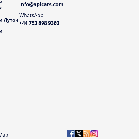
и
info@aplcars.com
Y
WhatsApp
и Лутон
+44 753 898 9360
и
 Map