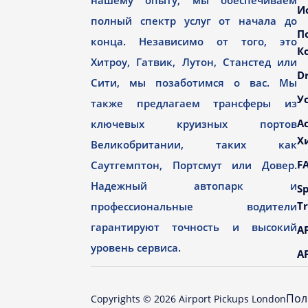
нашему опыту, мы обеспечиваем
И
полный спектр услуг от начала до
П
конца. Независимо от того, это
К
Хитроу, Гатвик, Лутон, Станстед или
Dr
Сити, мы позаботимся о вас. Мы
У
также предлагаем трансферы из
А
ключевых круизных портов
Х
Великобритании, таких как
F
Саутгемптон, Портсмут или Довер.
Надежный автопарк и
Sp
Tr
профессиональные водители
гарантируют точность и высокий
AP
уровень сервиса.
AP
Пол
Copyrights ©
2026
Airport Pickups London