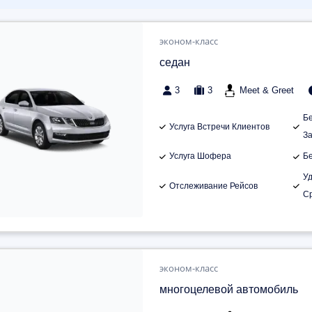
эконом-класс
седан
3
3
Meet & Greet
Б
Услуга Встречи Клиентов
З
Услуга Шофера
Б
У
Отслеживание Рейсов
С
эконом-класс
многоцелевой автомобиль