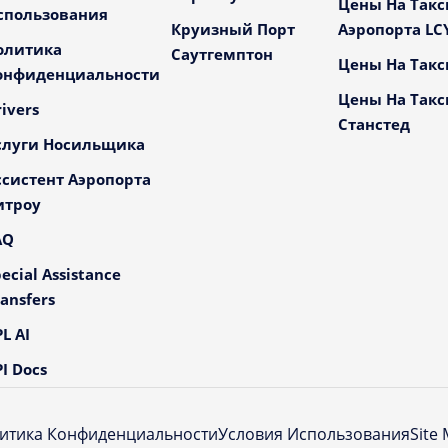
Цены На Такс
спользования
Круизный Порт
Аэропорта LC
олитика
Саутгемптон
Цены На Такс
онфиденциальности
Цены На Такс
ivers
Станстед
слуги Носильщика
ссистент Аэропорта
итроу
AQ
ecial Assistance
ansfers
L AI
I Docs
итика Конфиденциальности
Условия Использования
Site