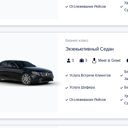
У
Отслеживание Рейсов
С
бизнес-класс
Экзекьютивный Седан
3
3
Meet & Greet
Б
Услуга Встречи Клиентов
З
Услуга Шофера
Б
У
Отслеживание Рейсов
С