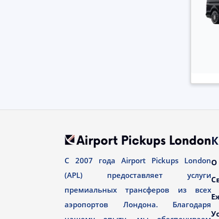
К
С 2007 года Airport Pickups London
О
(APL) предоставляет услуги
С
премиальных трансферов из всех
Е
аэропортов Лондона. Благодаря
У