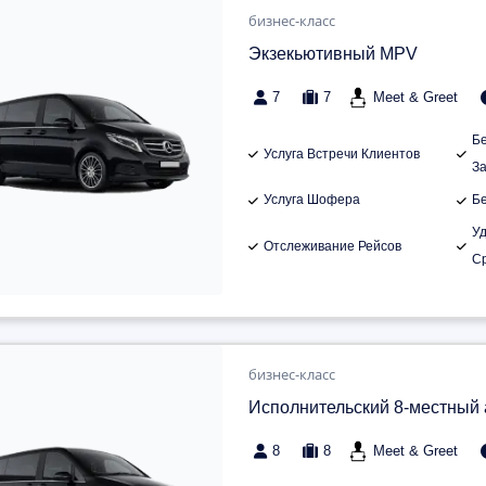
бизнес-класс
Экзекьютивный MPV
7
7
Meet & Greet
Б
Услуга Встречи Клиентов
З
Услуга Шофера
Б
У
Отслеживание Рейсов
С
бизнес-класс
Исполнительский 8-местный
8
8
Meet & Greet