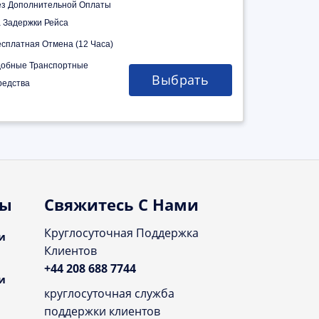
ез Дополнительной Оплаты
а Задержки Рейса
есплатная Отмена (12 Часа)
добные Транспортные
Выбрать
редства
ты
Свяжитесь С Нами
Круглосуточная Поддержка
и
Клиентов
+44 208 688 7744
и
круглосуточная служба
поддержки клиентов