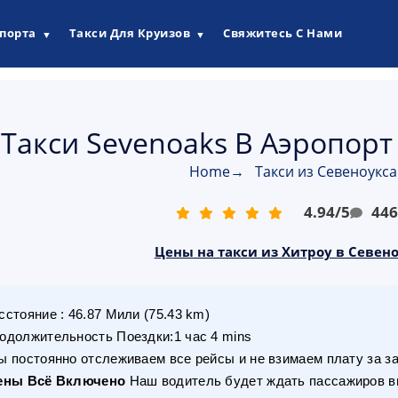
опорта
Такси Для Круизов
Свяжитесь С Нами
▼
▼
Такси Sevenoaks В Аэропорт
Home
→
Такси из Севеноукса
4.94
/
5
44
Цены на такси из Хитроу в Севено
сстояние
:
46.87
Мили
(
75.43
km)
одолжительность Поездки
:
1 час 4 mins
 постоянно отслеживаем все рейсы и не взимаем плату за з
ены Всё Включено
Наш водитель будет ждать пассажиров вн