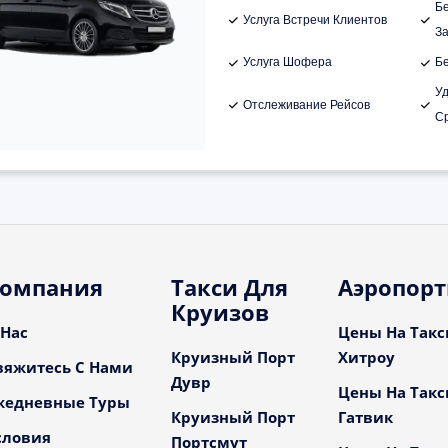
Б
Услуга Встречи Клиентов
З
Услуга Шофера
Б
У
Отслеживание Рейсов
С
омпания
Такси Для
Аэропор
Круизов
 Нас
Цены На Такс
Круизный Порт
Хитроу
вяжитесь С Нами
Дувр
Цены На Такс
жедневные Туры
Круизный Порт
Гатвик
словия
Портсмут