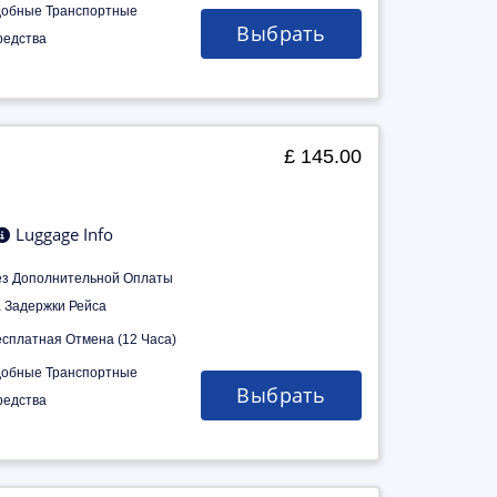
добные Транспортные
Выбрать
редства
£ 145.00
Luggage Info
ез Дополнительной Оплаты
а Задержки Рейса
есплатная Отмена (12 Часа)
добные Транспортные
Выбрать
редства