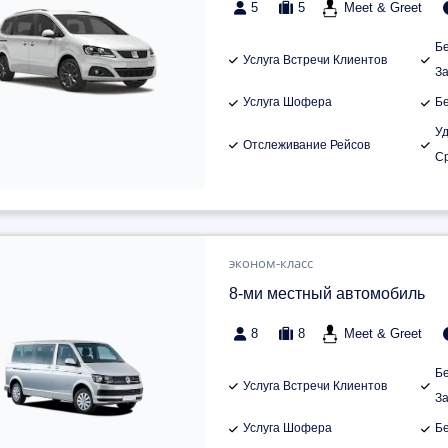
5
5
Meet & Greet
Б
Услуга Встречи Клиентов
З
Услуга Шофера
Б
У
Отслеживание Рейсов
С
эконом-класс
8-ми местный автомобиль
8
8
Meet & Greet
Б
Услуга Встречи Клиентов
З
Услуга Шофера
Б