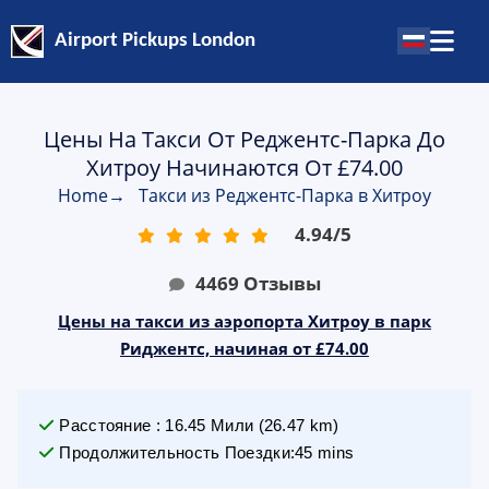
Airport Pickups London
Цены На Такси От Реджентс-Парка До
Хитроу Начинаются От £74.00
Home
→
Такси из Реджентс-Парка в Хитроу
4.94
/
5
4469
Отзывы
Цены на такси из аэропорта Хитроу в парк
Риджентс, начиная от £74.00
Расстояние
:
16.45
Мили
(
26.47
km)
Продолжительность Поездки
:
45 mins