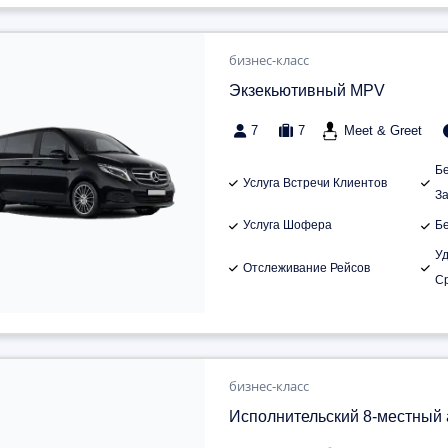
бизнес-класс
Экзекьютивный MPV
7
7
Meet & Greet
Б
Услуга Встречи Клиентов
З
Услуга Шофера
Б
У
Отслеживание Рейсов
С
бизнес-класс
Исполнительский 8-местный