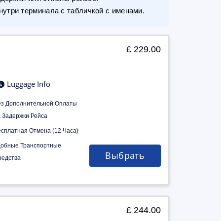
утри терминала с табличкой с именами.
£ 229.00
Luggage Info
ез Дополнительной Оплаты
а Задержки Рейса
есплатная Отмена (12 Часа)
добные Транспортные
Выбрать
редства
£ 244.00