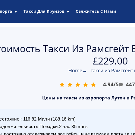
опорта
Такси Для Круизов
Свяжитесь С Нами
▼
▼
тоимость Такси Из Рамсгейт 
£229.00
Home
→
такси из Рамсгейт 
4.94
/
5
44
Цены на такси из аэропорта Лутон в Р
сстояние
:
116.92
Мили
(
188.16
km)
одолжительность Поездки
:
2 час 35 mins
 постоянно отслеживаем все рейсы и не взимаем плату за з