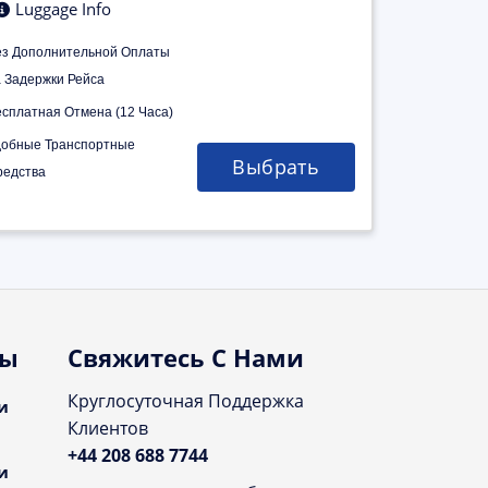
Luggage Info
ез Дополнительной Оплаты
а Задержки Рейса
есплатная Отмена (12 Часа)
добные Транспортные
Выбрать
редства
ты
Свяжитесь С Нами
Круглосуточная Поддержка
и
Клиентов
+44 208 688 7744
и