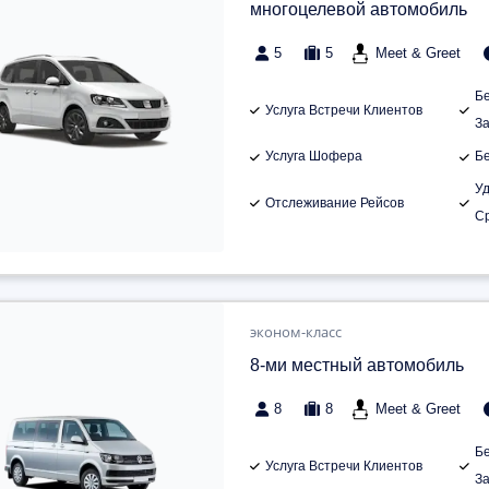
многоцелевой автомобиль
5
5
Meet & Greet
Б
Услуга Встречи Клиентов
З
Услуга Шофера
Б
У
Отслеживание Рейсов
С
эконом-класс
8-ми местный автомобиль
8
8
Meet & Greet
Б
Услуга Встречи Клиентов
З