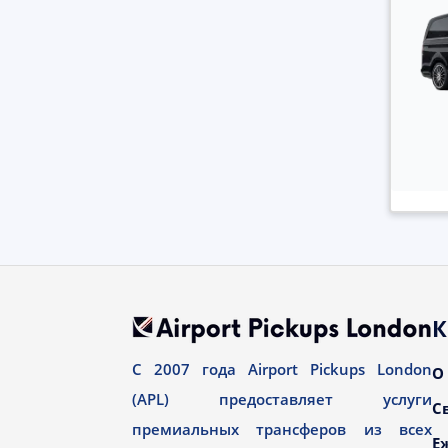
К
С 2007 года Airport Pickups London
О
(APL) предоставляет услуги
С
премиальных трансферов из всех
Е