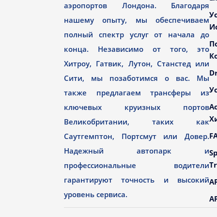
аэропортов Лондона. Благодаря
У
нашему опыту, мы обеспечиваем
И
полный спектр услуг от начала до
П
конца. Независимо от того, это
К
Хитроу, Гатвик, Лутон, Станстед или
Dr
Сити, мы позаботимся о вас. Мы
У
также предлагаем трансферы из
А
ключевых круизных портов
Х
Великобритании, таких как
F
Саутгемптон, Портсмут или Довер.
Надежный автопарк и
Sp
Tr
профессиональные водители
гарантируют точность и высокий
AP
уровень сервиса.
AP