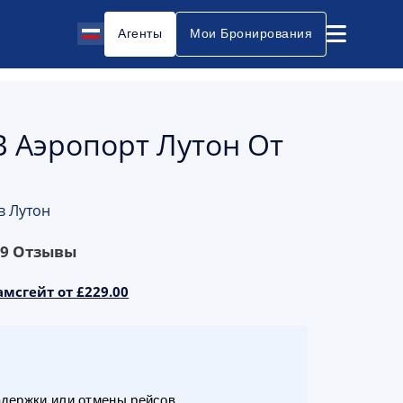
Агенты
Мои Бронирования
В Аэропорт Лутон От
в Лутон
79
Отзывы
амсгейт от £229.00
адержки или отмены рейсов.