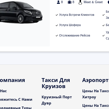
8
8
Meet & Greet
Б
Услуга Встречи Клиентов
З
Услуга Шофера
Б
У
Отслеживание Рейсов
С
омпания
Такси Для
Аэропор
Круизов
 Нас
Цены На Такс
Круизный Порт
Хитроу
вяжитесь С Нами
Дувр
Цены На Такс
жедневные Туры