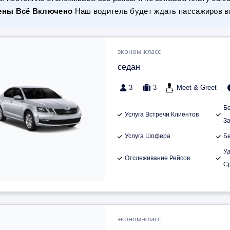
ены Всё Включено
Наш водитель будет ждать пассажиров вн
эконом-класс
седан
3
3
Meet & Greet
Б
Услуга Встречи Клиентов
З
Услуга Шофера
Б
У
Отслеживание Рейсов
С
эконом-класс