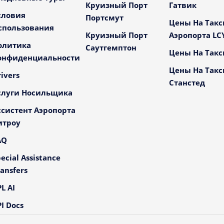
Круизный Порт
Гатвик
словия
Портсмут
Цены На Такс
спользования
Круизный Порт
Аэропорта LC
олитика
Саутгемптон
Цены На Такс
онфиденциальности
Цены На Такс
ivers
Станстед
слуги Носильщика
ссистент Аэропорта
итроу
AQ
ecial Assistance
ansfers
L AI
I Docs