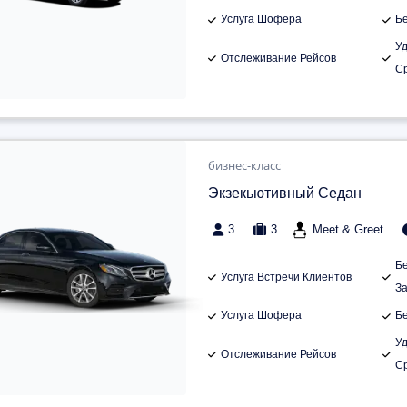
Услуга Шофера
Б
У
Отслеживание Рейсов
С
бизнес-класс
Экзекьютивный Седан
3
3
Meet & Greet
Б
Услуга Встречи Клиентов
З
Услуга Шофера
Б
У
Отслеживание Рейсов
С