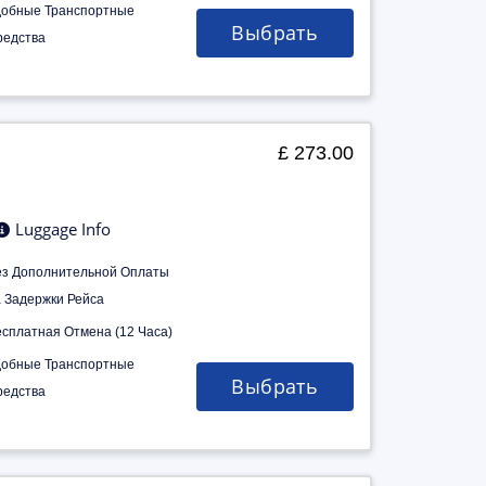
добные Транспортные
Выбрать
редства
£ 273.00
Luggage Info
ез Дополнительной Оплаты
а Задержки Рейса
есплатная Отмена (12 Часа)
добные Транспортные
Выбрать
редства