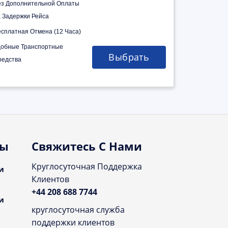
ез Дополнительной Оплаты
а Задержки Рейса
есплатная Отмена (12 Часа)
добные Транспортные
Выбрать
редства
ты
Свяжитесь С Нами
Круглосуточная Поддержка
и
Клиентов
+44 208 688 7744
и
круглосуточная служба
поддержки клиентов