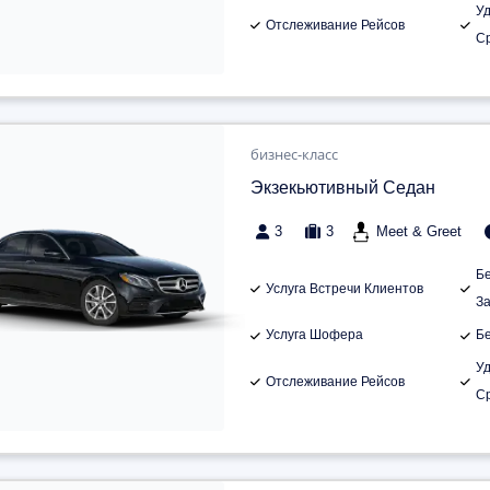
У
Отслеживание Рейсов
С
бизнес-класс
Экзекьютивный Седан
3
3
Meet & Greet
Б
Услуга Встречи Клиентов
З
Услуга Шофера
Б
У
Отслеживание Рейсов
С