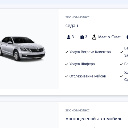
эконом-класс
седан
3
3
Meet & Greet
Б
Услуга Встречи Клиентов
З
Услуга Шофера
Б
У
Отслеживание Рейсов
С
эконом-класс
многоцелевой автомобиль