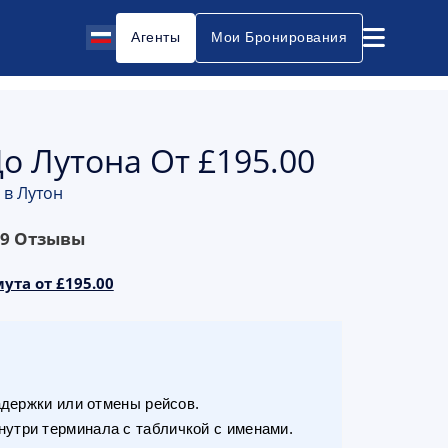
Агенты
Мои Бронирования
о Лутона От £195.00
 в Лутон
69
Отзывы
ута от £195.00
адержки или отмены рейсов.
утри терминала с табличкой с именами.