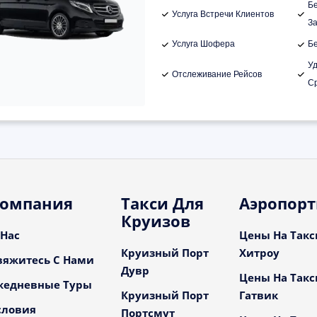
Б
Услуга Встречи Клиентов
З
Услуга Шофера
Б
У
Отслеживание Рейсов
С
омпания
Такси Для
Аэропор
Круизов
 Нас
Цены На Такс
Круизный Порт
Хитроу
вяжитесь С Нами
Дувр
Цены На Такс
жедневные Туры
Круизный Порт
Гатвик
словия
Портсмут