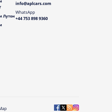
и
info@aplcars.com
Y
WhatsApp
и Лутон
+44 753 898 9360
и
 Map