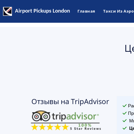
Airport Pickups London
Главная
Такси Из Аэр
Ц
Отзывы на TripAdvisor
Ра
Пр
Мы
Ц