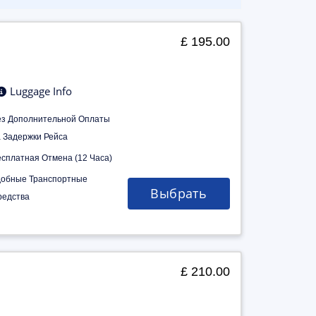
£ 195.00
Luggage Info
ез Дополнительной Оплаты
а Задержки Рейса
есплатная Отмена (12 Часа)
добные Транспортные
Выбрать
редства
£ 210.00