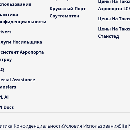
Цены На Такс
спользования
Круизный Порт
Аэропорта LC
олитика
Саутгемптон
Цены На Такс
онфиденциальности
Цены На Такс
ivers
Станстед
слуги Носильщика
ссистент Аэропорта
итроу
AQ
ecial Assistance
ansfers
L AI
I Docs
итика Конфиденциальности
Условия Использования
Site