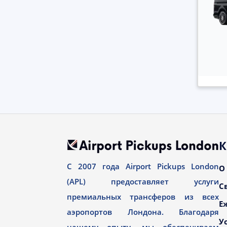
К
С 2007 года Airport Pickups London
О
(APL) предоставляет услуги
С
премиальных трансферов из всех
Е
аэропортов Лондона. Благодаря
У