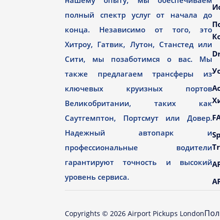
нашему опыту, мы обеспечиваем
И
полный спектр услуг от начала до
П
конца. Независимо от того, это
К
Хитроу, Гатвик, Лутон, Станстед или
Dr
Сити, мы позаботимся о вас. Мы
У
также предлагаем трансферы из
А
ключевых круизных портов
Х
Великобритании, таких как
F
Саутгемптон, Портсмут или Довер.
Надежный автопарк и
Sp
Tr
профессиональные водители
гарантируют точность и высокий
AP
уровень сервиса.
AP
Пол
Copyrights ©
2026
Airport Pickups London