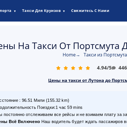
опорта
Такси Для Круизов
Свяжитесь С Нами
▼
▼
ены На Такси От Портсмута Д
Home
→
Такси из Портсмута
4.94
/
5
44
Цены на такси от Лутона до Портсм
сстояние
:
96.51
Мили
(
155.32
km)
одолжительность Поездки
:
1 час 59 mins
 постоянно отслеживаем все рейсы и не взимаем плату за з
ены Всё Включено
Наш водитель будет ждать пассажиров вн