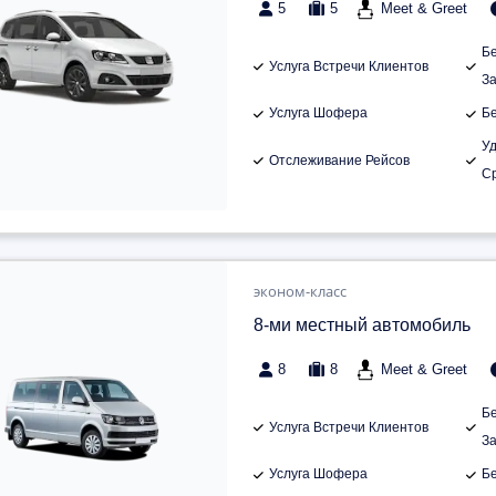
5
5
Meet & Greet
Б
Услуга Встречи Клиентов
З
Услуга Шофера
Б
У
Отслеживание Рейсов
С
эконом-класс
8-ми местный автомобиль
8
8
Meet & Greet
Б
Услуга Встречи Клиентов
З
Услуга Шофера
Б