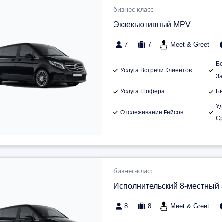
бизнес-класс
Экзекьютивный MPV
7
7
Meet & Greet
Б
Услуга Встречи Клиентов
З
Услуга Шофера
Б
У
Отслеживание Рейсов
С
бизнес-класс
Исполнительский 8-местный
8
8
Meet & Greet