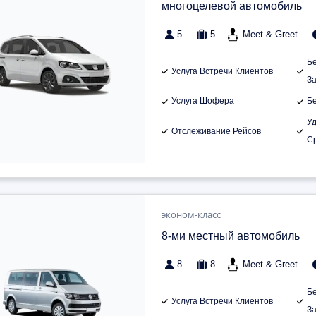
многоцелевой автомобиль
5
5
Meet & Greet
Б
Услуга Встречи Клиентов
З
Услуга Шофера
Б
У
Отслеживание Рейсов
С
эконом-класс
8-ми местный автомобиль
8
8
Meet & Greet
Б
Услуга Встречи Клиентов
З