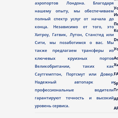
аэропортов Лондона. Благодаря
У
нашему опыту, мы обеспечиваем
И
полный спектр услуг от начала до
П
конца. Независимо от того, это
К
Хитроу, Гатвик, Лутон, Станстед или
Dr
Сити, мы позаботимся о вас. Мы
У
также предлагаем трансферы из
А
ключевых круизных портов
Х
Великобритании, таких как
F
Саутгемптон, Портсмут или Довер.
Надежный автопарк и
Sp
Tr
профессиональные водители
гарантируют точность и высокий
AP
уровень сервиса.
AP