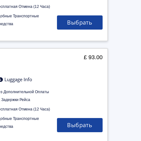
есплатная Отмена (12 Часа)
добные Транспортные
Выбрать
редства
£ 93.00
Luggage Info
ез Дополнительной Оплаты
а Задержки Рейса
есплатная Отмена (12 Часа)
добные Транспортные
Выбрать
редства