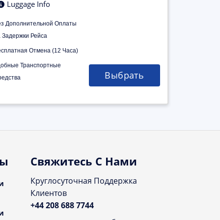
Luggage Info
ез Дополнительной Оплаты
а Задержки Рейса
есплатная Отмена (12 Часа)
добные Транспортные
Выбрать
редства
ты
Свяжитесь С Нами
Круглосуточная Поддержка
и
Клиентов
+44 208 688 7744
и