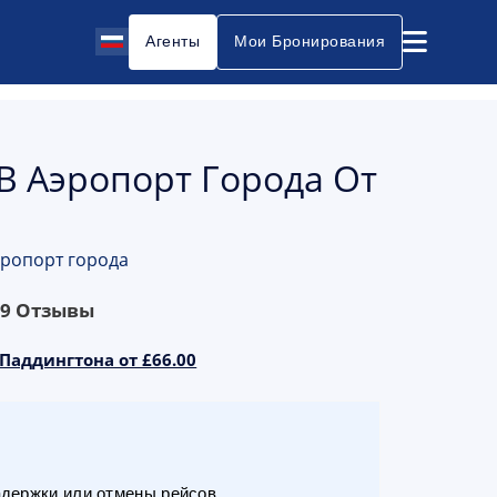
Агенты
Мои Бронирования
 В Аэропорт Города От
эропорт города
69
Отзывы
 Паддингтона от £66.00
адержки или отмены рейсов.