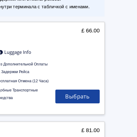
утри терминала с табличкой с именами.
£ 66.00
Luggage Info
ез Дополнительной Оплаты
а Задержки Рейса
есплатная Отмена (12 Часа)
добные Транспортные
Выбрать
редства
£ 81.00