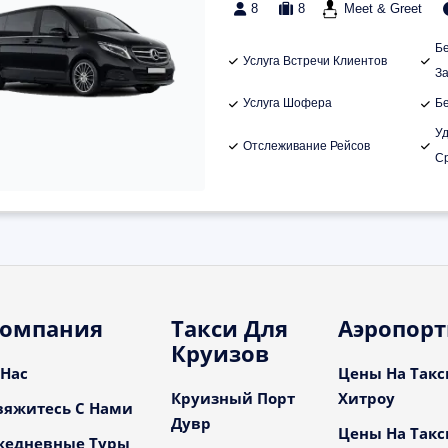
8
8
Meet & Greet
Б
Услуга Встречи Клиентов
З
Услуга Шофера
Б
У
Отслеживание Рейсов
С
омпания
Такси Для
Аэропор
Круизов
 Нас
Цены На Такс
Круизный Порт
Хитроу
вяжитесь С Нами
Дувр
Цены На Такс
жедневные Туры