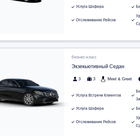
Услуга Шофера
Б
У
Отслеживание Рейсов
С
бизнес-класс
Экзекьютивный Седан
3
3
Meet & Greet
Б
Услуга Встречи Клиентов
З
Услуга Шофера
Б
У
Отслеживание Рейсов
С