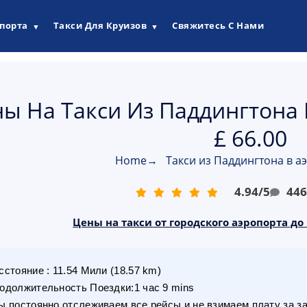
опорта
Такси Для Круизов
Свяжитесь С Нами
▼
▼
ы На Такси ​​из Паддингтона
£ 66.00
Home
→
Такси из Паддингтона в а
4.94
/
5
44
Цены на такси от городского аэропорта до
сстояние
:
11.54
Мили
(
18.57
km)
одолжительность Поездки
:
1 час 9 mins
 постоянно отслеживаем все рейсы и не взимаем плату за з