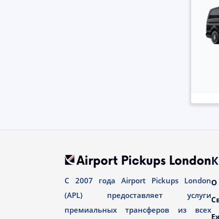
К
С 2007 года Airport Pickups London
О
(APL) предоставляет услуги
С
премиальных трансферов из всех
Е