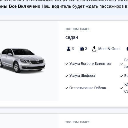
ены Всё Включено
Наш водитель будет ждать пассажиров вн
эконом-класс
седан
3
3
Meet & Greet
Б
Услуга Встречи Клиентов
З
Услуга Шофера
Б
У
Отслеживание Рейсов
С
эконом-класс