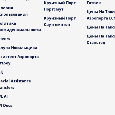
Круизный Порт
Гатвик
словия
Портсмут
Цены На Такс
спользования
Круизный Порт
Аэропорта LC
олитика
Саутгемптон
Цены На Такс
онфиденциальности
Цены На Такс
ivers
Станстед
слуги Носильщика
ссистент Аэропорта
итроу
AQ
ecial Assistance
ansfers
L AI
I Docs