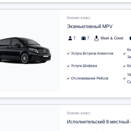
бизнес-класс
Экзекьютивный MPV
7
7
Meet & Greet
Б
Услуга Встречи Клиентов
З
Услуга Шофера
Б
У
Отслеживание Рейсов
С
бизнес-класс
Исполнительский 8-местный