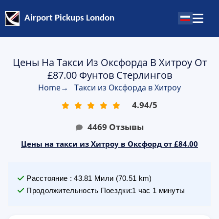
Airport Pickups London
Цены На Такси Из Оксфорда В Хитроу От
£87.00 Фунтов Стерлингов
Home
→
Такси из Оксфорда в Хитроу
4.94
/
5
4469
Отзывы
Цены на такси из Хитроу в Оксфорд от £84.00
Расстояние
:
43.81
Мили
(
70.51
km)
Продолжительность Поездки
:
1 час 1 минуты