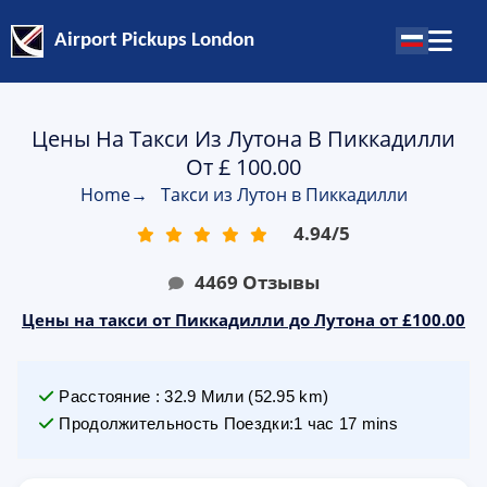
Airport Pickups London
Цены На Такси Из Лутона В Пиккадилли
От £ 100.00
Home
→
Такси из Лутон в Пиккадилли
4.94
/
5
4469
Отзывы
Цены на такси от Пиккадилли до Лутона от £100.00
Расстояние
:
32.9
Мили
(
52.95
km)
Продолжительность Поездки
:
1 час 17 mins