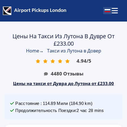
Airport Pickups London
Цены На Такси Из Лутона В Дувре От
£233.00
Home
→
Такси из Лутона в Довер
4.94
/
5
4480
Отзывы
Цены на такси от Дувра до Лутона от £233.00
Расстояние
:
114.89
Мили
(
184.90
km)
Продолжительность Поездки
:
2 час 28 mins