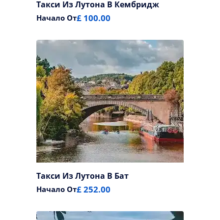
Такси Из Лутона В Кембридж
£ 100.00
Начало От
Такси Из Лутона В Бат
£ 252.00
Начало От