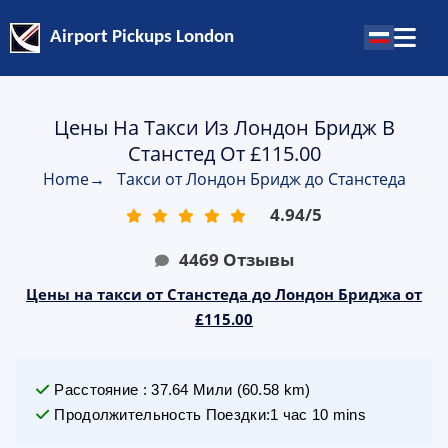
Airport Pickups London
Цены На Такси Из Лондон Бридж В
Станстед От £115.00
Home
→
Такси от Лондон Бридж до Станстеда
4.94
/
5
4469
Отзывы
Цены на такси от Станстеда до Лондон Бриджа от
£115.00
Расстояние
:
37.64
Мили
(
60.58
km)
Продолжительность Поездки
:
1 час 10 mins