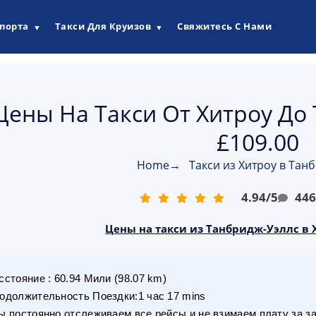
опорта
Такси Для Круизов
Свяжитесь С Нами
▼
▼
Цены На Такси От Хитроу До
£109.00
Home
→
Такси из Хитроу в Тан
4.94
/
5
44
Цены на такси из Танбридж-Уэллс в Х
сстояние
:
60.94
Мили
(
98.07
km)
одолжительность Поездки
:
1 час 17 mins
 постоянно отслеживаем все рейсы и не взимаем плату за з