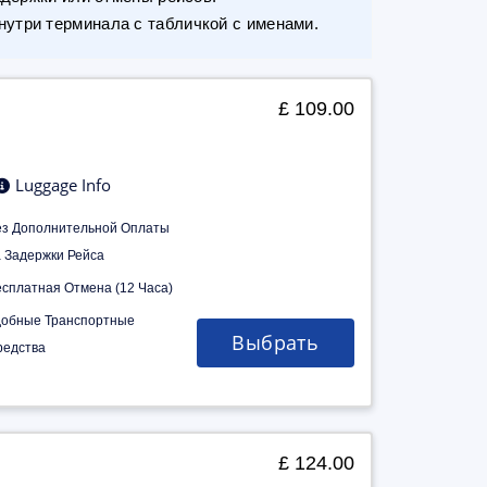
утри терминала с табличкой с именами.
£ 109.00
Luggage Info
ез Дополнительной Оплаты
а Задержки Рейса
есплатная Отмена (12 Часа)
добные Транспортные
Выбрать
редства
£ 124.00