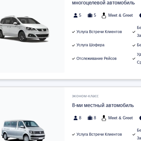
многоцелевой автомобиль
5
5
Meet & Greet
Б
Услуга Встречи Клиентов
З
Услуга Шофера
Б
У
Отслеживание Рейсов
С
эконом-класс
8-ми местный автомобиль
8
8
Meet & Greet
Б
Услуга Встречи Клиентов
З