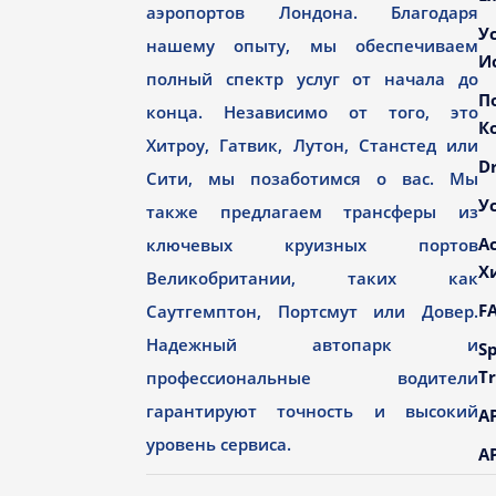
аэропортов Лондона. Благодаря
У
нашему опыту, мы обеспечиваем
И
полный спектр услуг от начала до
П
конца. Независимо от того, это
К
Хитроу, Гатвик, Лутон, Станстед или
Dr
Сити, мы позаботимся о вас. Мы
У
также предлагаем трансферы из
А
ключевых круизных портов
Х
Великобритании, таких как
F
Саутгемптон, Портсмут или Довер.
Надежный автопарк и
Sp
Tr
профессиональные водители
гарантируют точность и высокий
AP
уровень сервиса.
AP