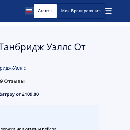
Агенты
Мои Бронирования
 Танбридж Уэллс От
бридж-Уэллс
69
Отзывы
итроу от £109.00
адержки или отмены рейсов.