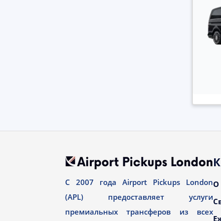
К
С 2007 года Airport Pickups London
О
(APL) предоставляет услуги
С
премиальных трансферов из всех
Е