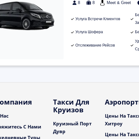
8
8
Meet & Greet
Б
Услуга Встречи Клиентов
З
Услуга Шофера
Б
У
Отслеживание Рейсов
С
омпания
Такси Для
Аэропор
Круизов
 Нас
Цены На Такс
Круизный Порт
Хитроу
вяжитесь С Нами
Дувр
Цены На Такс
жедневные Туры