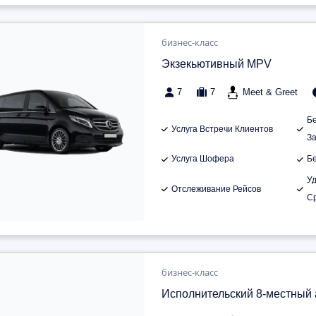
бизнес-класс
Экзекьютивный MPV
7
7
Meet & Greet
Б
Услуга Встречи Клиентов
З
Услуга Шофера
Б
У
Отслеживание Рейсов
С
бизнес-класс
Исполнительский 8-местный