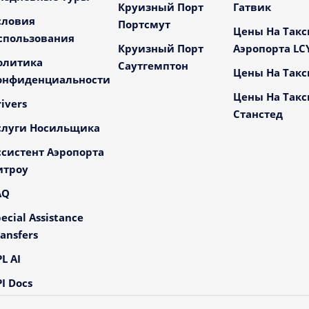
Круизный Порт
Гатвик
словия
Портсмут
Цены На Такс
спользования
Круизный Порт
Аэропорта LC
олитика
Саутгемптон
Цены На Такс
онфиденциальности
Цены На Такс
ivers
Станстед
слуги Носильщика
ссистент Аэропорта
итроу
AQ
ecial Assistance
ansfers
L AI
I Docs