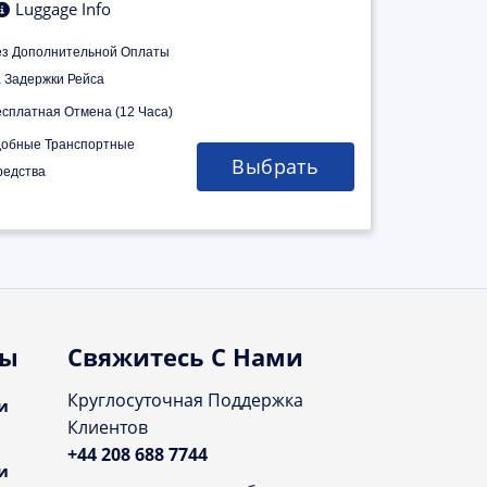
Luggage Info
ез Дополнительной Оплаты
а Задержки Рейса
есплатная Отмена (12 Часа)
добные Транспортные
Выбрать
редства
ты
Свяжитесь С Нами
Круглосуточная Поддержка
и
Клиентов
+44 208 688 7744
и