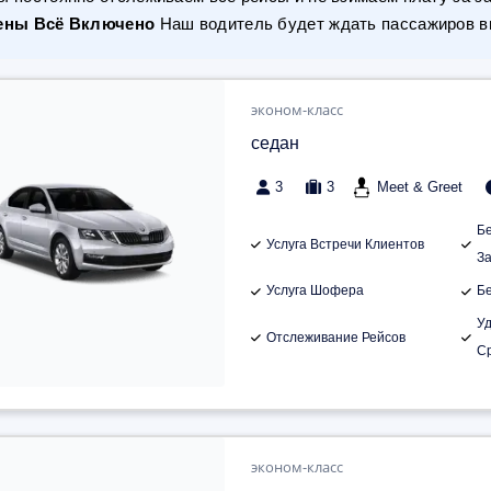
ены Всё Включено
Наш водитель будет ждать пассажиров вн
эконом-класс
седан
3
3
Meet & Greet
Б
Услуга Встречи Клиентов
З
Услуга Шофера
Б
У
Отслеживание Рейсов
С
эконом-класс