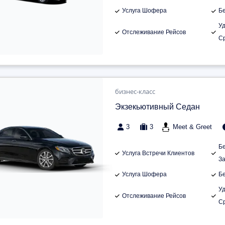
Услуга Шофера
Б
У
Отслеживание Рейсов
С
бизнес-класс
Экзекьютивный Седан
3
3
Meet & Greet
Б
Услуга Встречи Клиентов
З
Услуга Шофера
Б
У
Отслеживание Рейсов
С