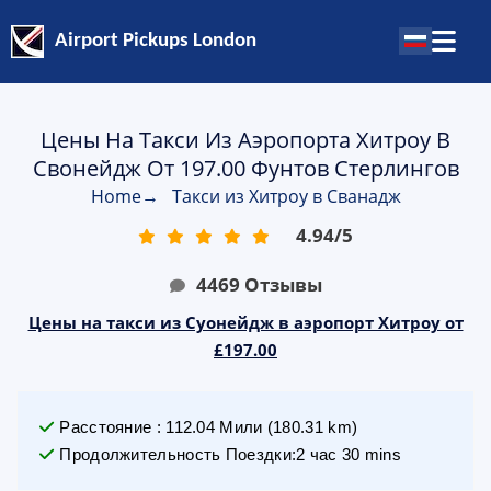
Airport Pickups London
Цены На Такси Из Аэропорта Хитроу В
Свонейдж От 197.00 Фунтов Стерлингов
Home
→
Такси из Хитроу в Сванадж
4.94
/
5
4469
Отзывы
Цены на такси из Суонейдж в аэропорт Хитроу от
£197.00
Расстояние
:
112.04
Мили
(
180.31
km)
Продолжительность Поездки
:
2 час 30 mins