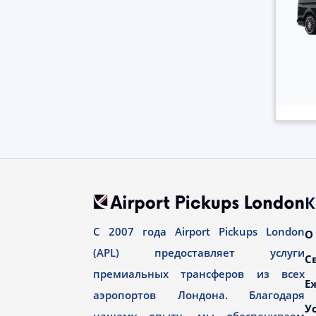
К
С 2007 года Airport Pickups London
О
(APL) предоставляет услуги
С
премиальных трансферов из всех
Е
аэропортов Лондона. Благодаря
У