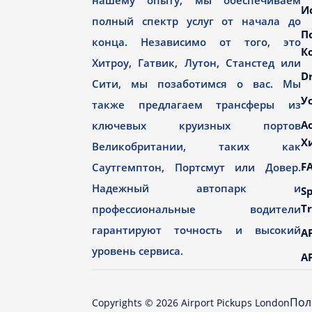
нашему опыту, мы обеспечиваем
И
полный спектр услуг от начала до
П
конца. Независимо от того, это
К
Хитроу, Гатвик, Лутон, Станстед или
Dr
Сити, мы позаботимся о вас. Мы
У
также предлагаем трансферы из
А
ключевых круизных портов
Х
Великобритании, таких как
F
Саутгемптон, Портсмут или Довер.
Надежный автопарк и
Sp
Tr
профессиональные водители
гарантируют точность и высокий
AP
уровень сервиса.
AP
Пол
Copyrights ©
2026
Airport Pickups London