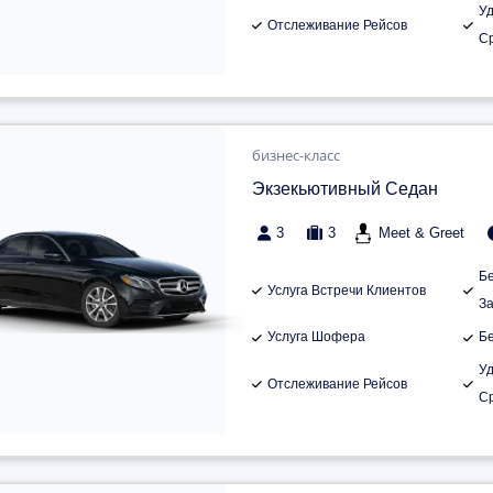
У
Отслеживание Рейсов
С
бизнес-класс
Экзекьютивный Седан
3
3
Meet & Greet
Б
Услуга Встречи Клиентов
З
Услуга Шофера
Б
У
Отслеживание Рейсов
С