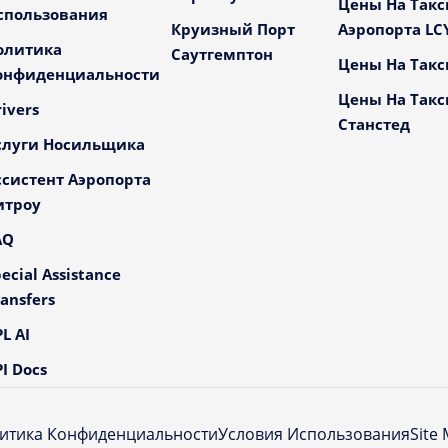
Цены На Такс
спользования
Круизный Порт
Аэропорта LC
олитика
Саутгемптон
Цены На Такс
онфиденциальности
Цены На Такс
ivers
Станстед
слуги Носильщика
ссистент Аэропорта
итроу
AQ
ecial Assistance
ansfers
L AI
I Docs
итика Конфиденциальности
Условия Использования
Site