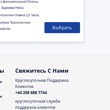
ез Дополнительной Оплаты
а Задержки Рейса
есплатная Отмена (12 Часа)
добные Транспортные
Выбрать
редства
ты
Свяжитесь С Нами
Круглосуточная Поддержка
и
Клиентов
+44 208 688 7744
и
круглосуточная служба
поддержки клиентов