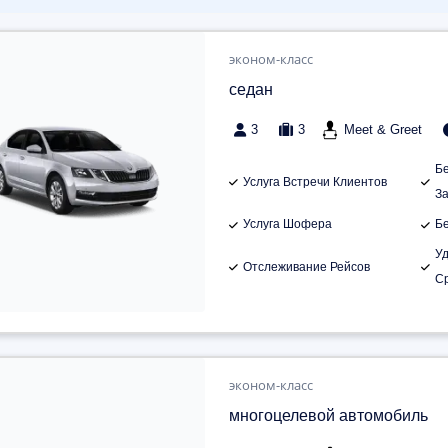
эконом-класс
седан
3
3
Meet & Greet
Б
Услуга Встречи Клиентов
З
Услуга Шофера
Б
У
Отслеживание Рейсов
С
эконом-класс
многоцелевой автомобиль