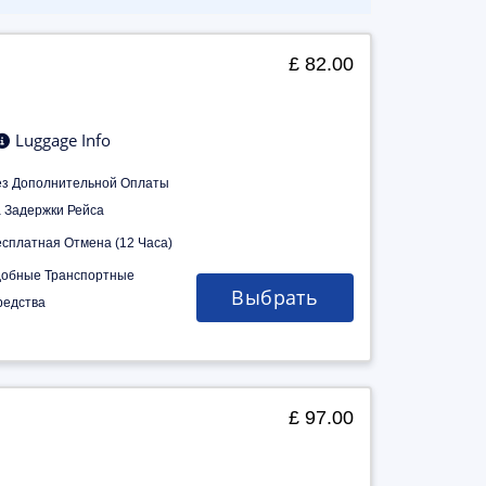
£ 82.00
Luggage Info
ез Дополнительной Оплаты
а Задержки Рейса
есплатная Отмена (12 Часа)
добные Транспортные
Выбрать
редства
£ 97.00