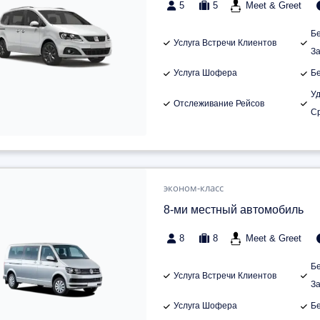
5
5
Meet & Greet
Б
Услуга Встречи Клиентов
З
Услуга Шофера
Б
У
Отслеживание Рейсов
С
эконом-класс
8-ми местный автомобиль
8
8
Meet & Greet
Б
Услуга Встречи Клиентов
З
Услуга Шофера
Б