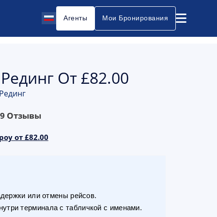
Агенты
Мои Бронирования
 Рединг От £82.00
 Рединг
69
Отзывы
роу от £82.00
адержки или отмены рейсов.
утри терминала с табличкой с именами.