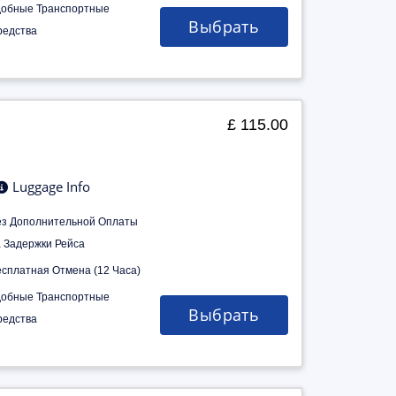
добные Транспортные
Выбрать
редства
£ 115.00
Luggage Info
ез Дополнительной Оплаты
а Задержки Рейса
есплатная Отмена (12 Часа)
добные Транспортные
Выбрать
редства