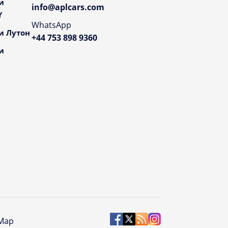
и
info@aplcars.com
Y
WhatsApp
и Лутон
+44 753 898 9360
и
 Map