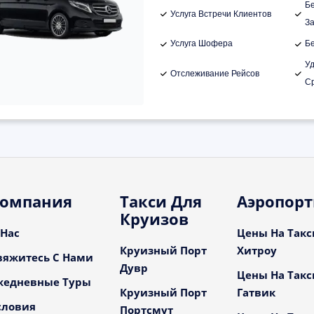
Б
Услуга Встречи Клиентов
З
Услуга Шофера
Б
У
Отслеживание Рейсов
С
омпания
Такси Для
Аэропор
Круизов
 Нас
Цены На Такс
Круизный Порт
Хитроу
вяжитесь С Нами
Дувр
Цены На Такс
жедневные Туры
Круизный Порт
Гатвик
словия
Портсмут