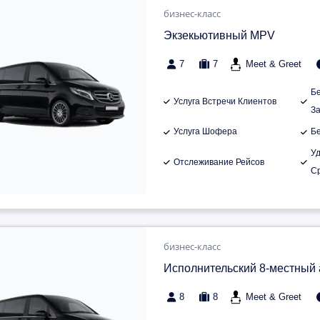
бизнес-класс
Экзекьютивный MPV
7
7
Meet & Greet
Б
Услуга Встречи Клиентов
З
Услуга Шофера
Б
У
Отслеживание Рейсов
С
бизнес-класс
Исполнительский 8-местный
8
8
Meet & Greet