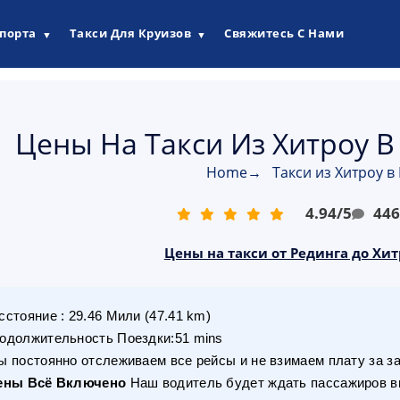
опорта
Такси Для Круизов
Свяжитесь С Нами
▼
▼
Цены На Такси Из Хитроу В
Home
→
Такси из Хитроу в
4.94
/
5
44
Цены на такси от Рединга до Хит
сстояние
:
29.46
Мили
(
47.41
km)
одолжительность Поездки
:
51 mins
 постоянно отслеживаем все рейсы и не взимаем плату за з
ены Всё Включено
Наш водитель будет ждать пассажиров вн