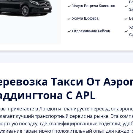
Б
Услуга Встречи Клиентов
З
Услуга Шофера
Б
У
Отслеживание Рейсов
С
еревозка Такси От Аэро
аддингтона С APL
 вы прилетаете в Лондон и планируете переезд от аэропо
лагает лучший транспортный сервис на рынке. Эта комп
ортную поездку, где квалифицированные водители, уд
уживание гарантируют положительный опыт для каждого