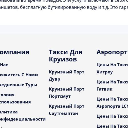
льзовать во время поездки. Эти услуги включают в себя 
аншетов, бесплатную бутилированную воду и т.д. Это гар
омпания
Такси Для
Аэропор
Круизов
 Нас
Цены На Такс
Круизный Порт
Хитроу
вяжитесь С Нами
Дувр
Цены На Такс
жедневные Туры
Круизный Порт
Гатвик
словия
Портсмут
Цены На Такс
спользования
Круизный Порт
Аэропорта LC
олитика
Саутгемптон
Цены На Такс
онфиденциальности
Цены На Такс