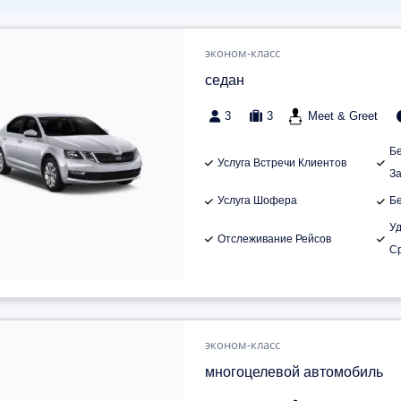
эконом-класс
седан
3
3
Meet & Greet
Б
Услуга Встречи Клиентов
З
Услуга Шофера
Б
У
Отслеживание Рейсов
С
эконом-класс
многоцелевой автомобиль