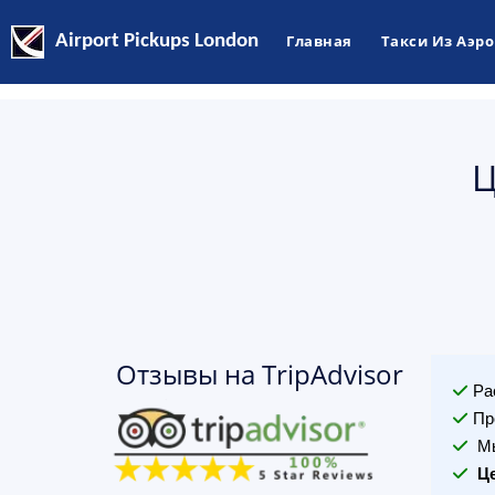
Airport Pickups London
Главная
Такси Из Аэр
Ц
Отзывы на TripAdvisor
Ра
Пр
Мы
Ц