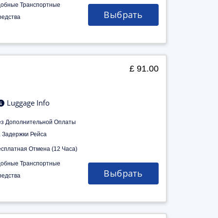
добные Транспортные
Выбрать
редства
£ 91.00
Luggage Info
ез Дополнительной Оплаты
а Задержки Рейса
есплатная Отмена (12 Часа)
добные Транспортные
Выбрать
редства