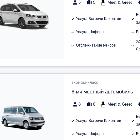
5
5
Meet & Greet
Б
Услуга Встречи Клиентов
З
Услуга Шофера
Б
У
Отслеживание Рейсов
С
эконом-класс
8-ми местный автомобиль
8
8
Meet & Greet
Б
Услуга Встречи Клиентов
З
Услуга Шофера
Б