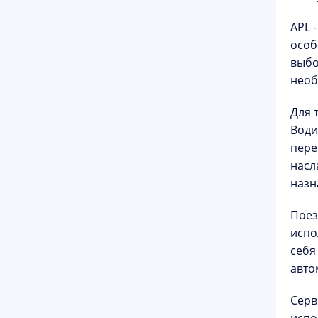
APL 
особ
выбо
необ
Для 
Води
пере
насл
назн
Поез
испо
себя
авто
Серв