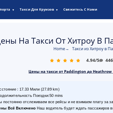
опорта
Такси Для Круизов
Свяжитесь С Нами
▼
▼
ены На Такси От Хитроу В Пад
Home
→
Такси из Хитроу в П
4.94
/
5
44
Цены на такси от Paddington до Heathrow
сстояние
:
17.33
Мили
(
27.89
km)
одолжительность Поездки
:
50 mins
 постоянно отслеживаем все рейсы и не взимаем плату за з
ены Всё Включено
Наш водитель будет ждать пассажиров вн