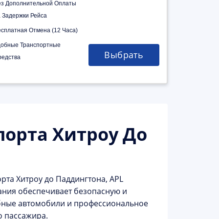
ез Дополнительной Оплаты
а Задержки Рейса
есплатная Отмена (12 Часа)
добные Транспортные
Выбрать
редства
порта Хитроу До
рта Хитроу до Паддингтона, APL
ания обеспечивает безопасную и
обные автомобили и профессиональное
 пассажира.