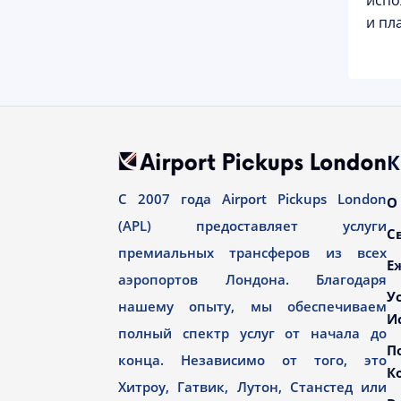
испо
и пл
К
С 2007 года Airport Pickups London
О
(APL) предоставляет услуги
С
премиальных трансферов из всех
Е
аэропортов Лондона. Благодаря
У
нашему опыту, мы обеспечиваем
И
полный спектр услуг от начала до
П
конца. Независимо от того, это
К
Хитроу, Гатвик, Лутон, Станстед или