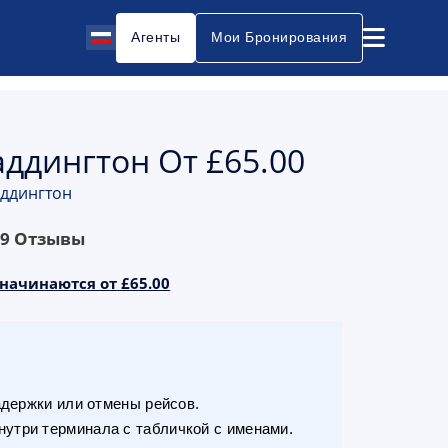
Агенты
Мои Бронирования
дингтон От ‎‎£65.00
аддингтон
69
Отзывы
 начинаются от £65.00
адержки или отмены рейсов.
утри терминала с табличкой с именами.