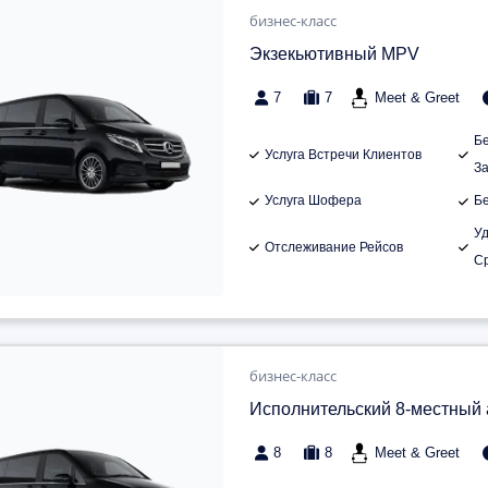
бизнес-класс
Экзекьютивный MPV
7
7
Meet & Greet
Б
Услуга Встречи Клиентов
З
Услуга Шофера
Б
У
Отслеживание Рейсов
С
бизнес-класс
Исполнительский 8-местный
8
8
Meet & Greet