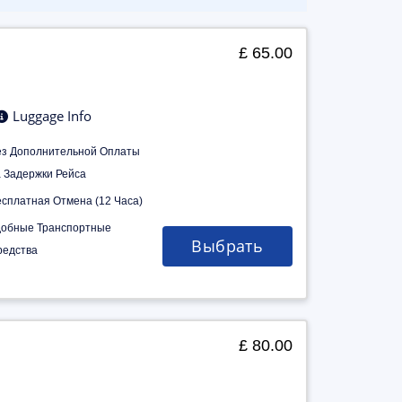
£ 65.00
Luggage Info
ез Дополнительной Оплаты
а Задержки Рейса
есплатная Отмена (12 Часа)
добные Транспортные
Выбрать
редства
£ 80.00