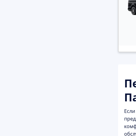
П
П
Если
пред
комф
обсл