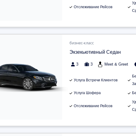
У
Отслеживание Рейсов
С
бизнес-класс
Экзекьютивный Седан
3
3
Meet & Greet
Б
Услуга Встречи Клиентов
З
Услуга Шофера
Б
У
Отслеживание Рейсов
С