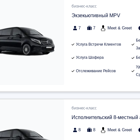
бизнес-класс
Экзекьютивный MPV
7
7
Meet & Greet
Б
Услуга Встречи Клиентов
З
Услуга Шофера
Б
У
Отслеживание Рейсов
С
бизнес-класс
Исполнительский 8-местный
8
8
Meet & Greet