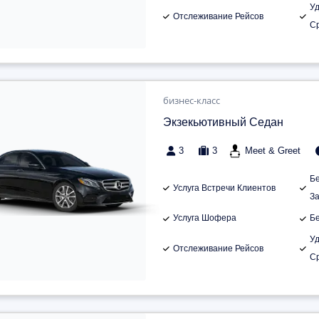
У
Отслеживание Рейсов
С
бизнес-класс
Экзекьютивный Седан
3
3
Meet & Greet
Б
Услуга Встречи Клиентов
З
Услуга Шофера
Б
У
Отслеживание Рейсов
С