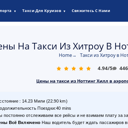
опорта
Такси Для Круизов
Свяжитесь С Нами
▼
▼
ены На Такси Из Хитроу В Но
Home
→
Такси из Хитроу в Но
4.94
/
5
44
Цены на такси из Ноттинг Хилл в аэропо
сстояние
:
14.23
Мили
(
22.90
km)
одолжительность Поездки
:
40 mins
 постоянно отслеживаем все рейсы и не взимаем плату за з
ены Всё Включено
Наш водитель будет ждать пассажиров вн