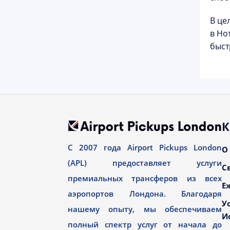
В це
в Но
быст
К
С 2007 года Airport Pickups London
О
(APL) предоставляет услуги
С
премиальных трансферов из всех
Е
аэропортов Лондона. Благодаря
У
нашему опыту, мы обеспечиваем
И
полный спектр услуг от начала до