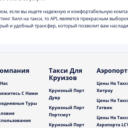
лом, если вы ищете надежную и комфортабельную компа
ттинг Хилл на такси, то APL является прекрасным выбор
рый и удобный трансфер, который позволит вам наслади
омпания
Такси Для
Аэропор
Круизов
 Нас
Цены На Такс
Круизный Порт
Хитроу
вяжитесь С Нами
Дувр
Цены На Такс
жедневные Туры
Круизный Порт
Гатвик
словия
Портсмут
Цены На Такс
спользования
Круизный Порт
Аэропорта LC