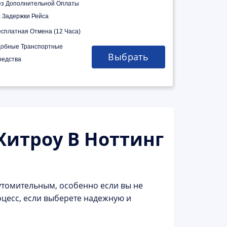
ез Дополнительной Оплаты
а Задержки Рейса
есплатная Отмена (12 Часа)
добные Транспортные
Выбрать
редства
Хитроу В Ноттинг
утомительным, особенно если вы не
оцесс, если выберете надежную и