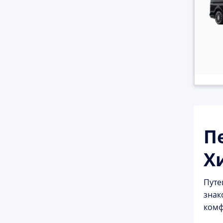
П
Х
Путе
знак
комф