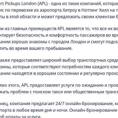
ort Pickups London (APL) - одна из таких компаний, кото
ис по перевозке из аэропорта Хитроу в Ноттинг Хилл на
ты в этой области и может предложить своим клиентам 
м из главных преимуществ APL является то, что все их в
нтирует безопасность и комфортность пассажиров во вре
ании хорошо знакомы с городом Лондон и смогут подска
тить во время вашего пребывания.
также предоставляет широкий выбор транспортных средс
зины, которые соответствуют потребностям каждого клие
ании находятся в хорошем состоянии и регулярно прохо
мо этого, APL предоставляет услуги по ожиданию и про
жать проблем с поиском такси или общественным транс
нец, компания предлагает 24/7 онлайн-бронирование, ко
порта в любое время дня и ночи. Онлайн-бронирование
об оплаты за услуги.