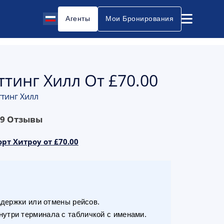
Агенты
Мои Бронирования
ттинг Хилл От £70.00
ттинг Хилл
69
Отзывы
рт Хитроу от £70.00
адержки или отмены рейсов.
утри терминала с табличкой с именами.