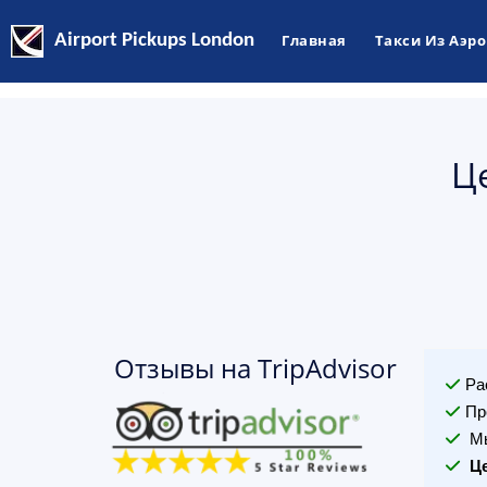
Airport Pickups London
Главная
Такси Из Аэр
Ц
Отзывы на TripAdvisor
Ра
Пр
Мы
Ц