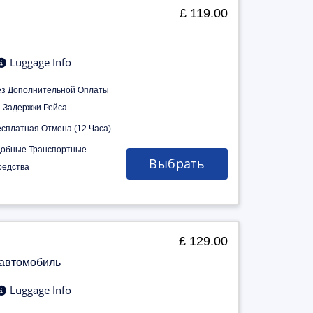
£ 119.00
Luggage Info
ез Дополнительной Оплаты
а Задержки Рейса
есплатная Отмена (12 Часа)
добные Транспортные
Выбрать
редства
£ 129.00
 автомобиль
Luggage Info