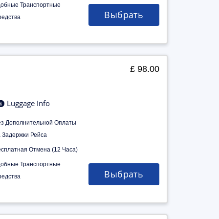
добные Транспортные
Выбрать
редства
£ 98.00
Luggage Info
ез Дополнительной Оплаты
а Задержки Рейса
есплатная Отмена (12 Часа)
добные Транспортные
Выбрать
редства