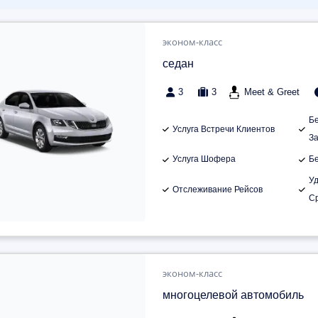
эконом-класс
седан
3
3
Meet & Greet
Б
Услуга Встречи Клиентов
З
Услуга Шофера
Б
У
Отслеживание Рейсов
С
эконом-класс
многоцелевой автомобиль