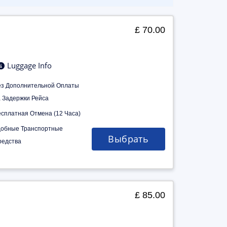
£ 70.00
Luggage Info
ез Дополнительной Оплаты
а Задержки Рейса
есплатная Отмена (12 Часа)
добные Транспортные
Выбрать
редства
£ 85.00