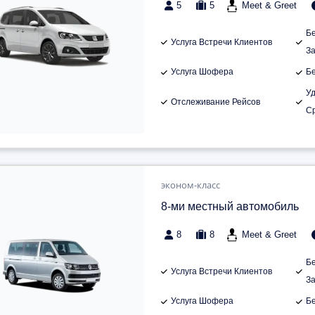
5
5
Meet & Greet
Б
Услуга Встречи Клиентов
З
Услуга Шофера
Б
У
Отслеживание Рейсов
С
эконом-класс
8-ми местный автомобиль
8
8
Meet & Greet
Б
Услуга Встречи Клиентов
З
Услуга Шофера
Б