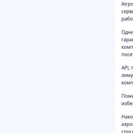
Airp
серв
рабо
Одни
гара
комп
посе
APL 
лиму
комп
Поми
избе
Нако
аэро
спос