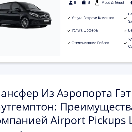
8
8
Meet & Greet
Б
Услуга Встречи Клиентов
З
Услуга Шофера
Б
У
Отслеживание Рейсов
С
ансфер Из Аэропорта Гэт
утгемптон: Преимуществ
мпанией Airport Pickups 