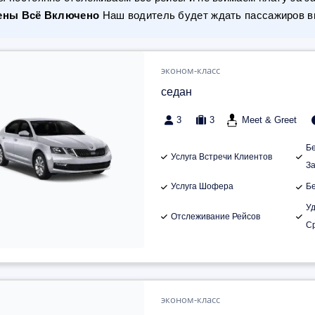
ены Всё Включено
Наш водитель будет ждать пассажиров вн
эконом-класс
седан
3
3
Meet & Greet
Б
Услуга Встречи Клиентов
З
Услуга Шофера
Б
У
Отслеживание Рейсов
С
эконом-класс