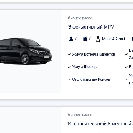
бизнес-класс
Экзекьютивный MPV
7
7
Meet & Greet
Б
Услуга Встречи Клиентов
З
Услуга Шофера
Б
У
Отслеживание Рейсов
С
бизнес-класс
Исполнительский 8-местный