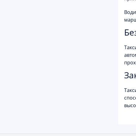
Води
марш
Бе
Такс
авто
прох
За
Такс
спос
высо