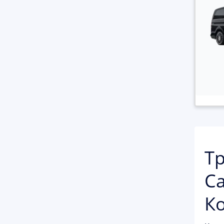
Тр
Са
Ко