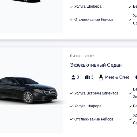
Услуга Шофера
Б
У
Отслеживание Рейсов
С
бизнес-класс
Экзекьютивный Седан
3
3
Meet & Greet
Б
Услуга Встречи Клиентов
З
Услуга Шофера
Б
У
Отслеживание Рейсов
С