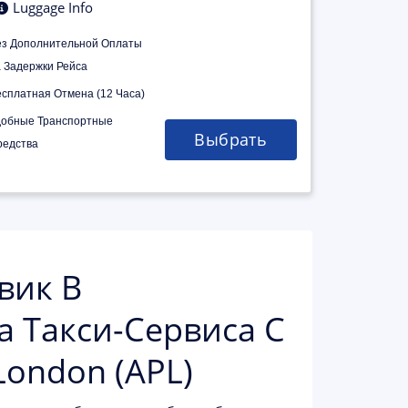
Luggage Info
ез Дополнительной Оплаты
а Задержки Рейса
есплатная Отмена (12 Часа)
добные Транспортные
Выбрать
редства
вик В
а Такси-Сервиса С
London (APL)