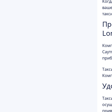
Когд
ваше
такс
Пр
Lo
Комп
Саут
приб
Такс
Комп
Уд
Такс
осущ
прия