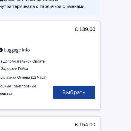
утри терминала с табличкой с именами.
£ 139.00
Luggage Info
ез Дополнительной Оплаты
а Задержки Рейса
есплатная Отмена (12 Часа)
добные Транспортные
Выбрать
редства
£ 154.00