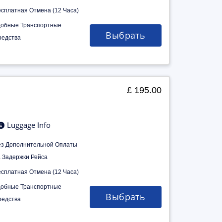
есплатная Отмена (12 Часа)
добные Транспортные
Выбрать
редства
£ 195.00
Luggage Info
ез Дополнительной Оплаты
а Задержки Рейса
есплатная Отмена (12 Часа)
добные Транспортные
Выбрать
редства