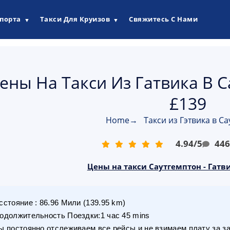
опорта
Такси Для Круизов
Свяжитесь С Нами
▼
▼
ены На Такси Из Гатвика В 
£139
Home
→
Такси из Гэтвика в С
4.94
/
5
44
Цены на такси Саутгемптон - Гатви
сстояние
:
86.96
Мили
(
139.95
km)
одолжительность Поездки
:
1 час 45 mins
 постоянно отслеживаем все рейсы и не взимаем плату за з