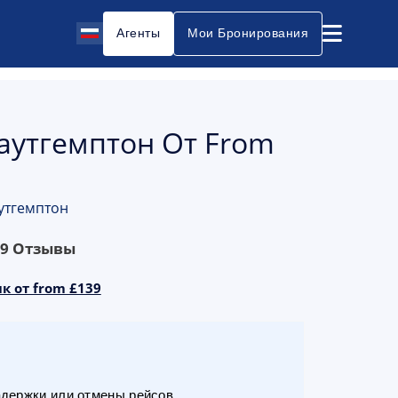
Агенты
Мои Бронирования
Саутгемптон От From
аутгемптон
69
Отзывы
к от from £139
адержки или отмены рейсов.