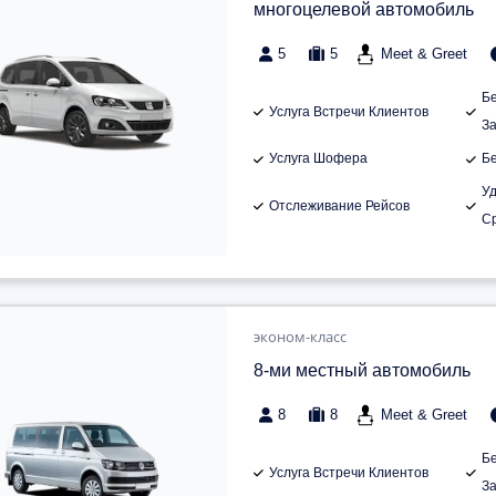
многоцелевой автомобиль
5
5
Meet & Greet
Б
Услуга Встречи Клиентов
З
Услуга Шофера
Б
У
Отслеживание Рейсов
С
эконом-класс
8-ми местный автомобиль
8
8
Meet & Greet
Б
Услуга Встречи Клиентов
З