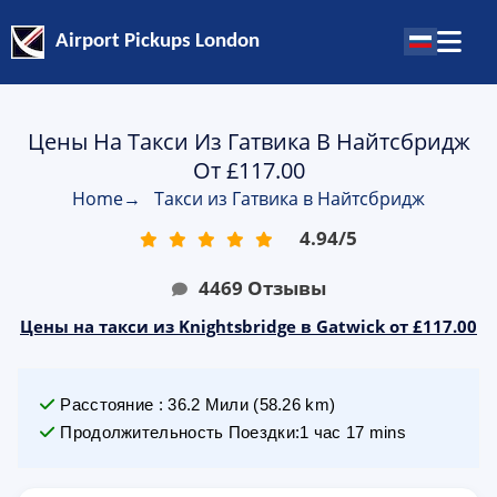
Airport Pickups London
Цены На Такси Из Гатвика В Найтсбридж
От £117.00
Home
→
Такси из Гатвика в Найтсбридж
4.94
/
5
4469
Отзывы
Цены на такси из Knightsbridge в Gatwick от £117.00
Расстояние
:
36.2
Мили
(
58.26
km)
Продолжительность Поездки
:
1 час 17 mins