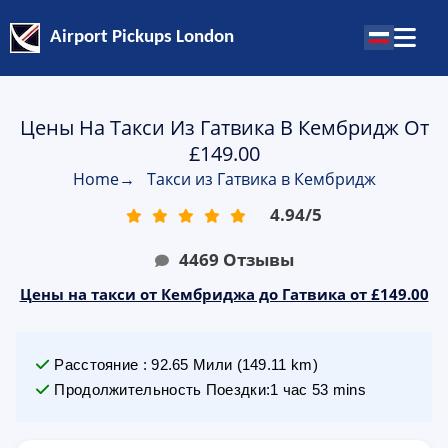
Airport Pickups London
Цены На Такси Из Гатвика В Кембридж От
£149.00
Home
→
Такси из Гатвика в Кембридж
4.94
/
5
4469
Отзывы
Цены на такси от Кембриджа до Гатвика от £149.00
Расстояние
:
92.65
Мили
(
149.11
km)
Продолжительность Поездки
:
1 час 53 mins