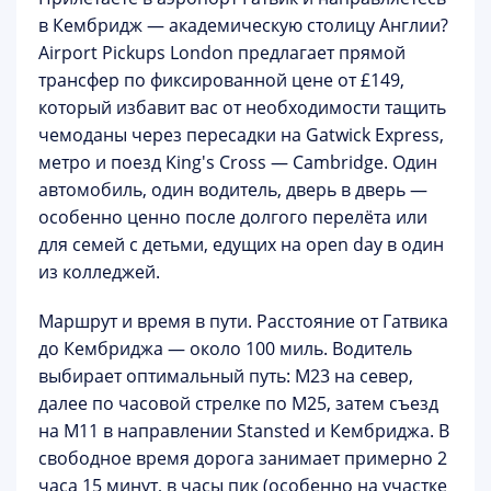
в Кембридж — академическую столицу Англии?
Airport Pickups London
предлагает прямой
трансфер по фиксированной цене
от £149
,
который избавит вас от необходимости тащить
чемоданы через пересадки на Gatwick Express,
метро и поезд King's Cross — Cambridge. Один
автомобиль, один водитель, дверь в дверь —
особенно ценно после долгого перелёта или
для семей с детьми, едущих на open day в один
из колледжей.
Маршрут и время в пути.
Расстояние от Гатвика
до Кембриджа — около 100 миль. Водитель
выбирает оптимальный путь: M23 на север,
далее по часовой стрелке по M25, затем съезд
на M11 в направлении Stansted и Кембриджа. В
свободное время дорога занимает примерно 2
часа 15 минут, в часы пик (особенно на участке