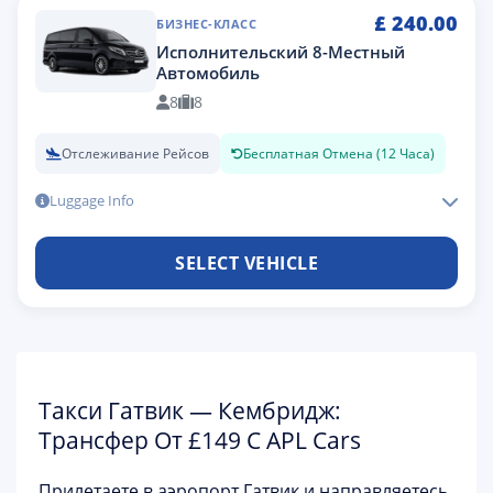
£
240.00
БИЗНЕС-КЛАСС
Исполнительский 8-Местный
Автомобиль
8
8
Отслеживание Рейсов
Бесплатная Отмена (12 Часа)
Luggage Info
SELECT VEHICLE
Такси Гатвик — Кембридж:
Трансфер От £149 С APL Cars
Прилетаете в
аэропорт Гатвик
и направляетесь