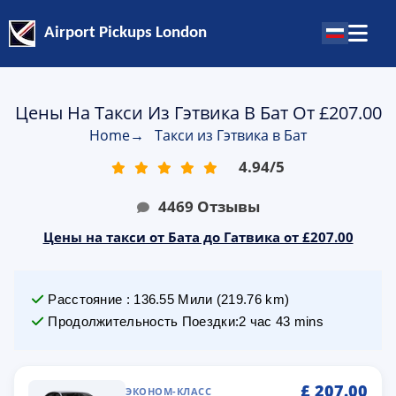
Airport Pickups London
Цены На Такси Из Гэтвика В Бат От £207.00
Home
→
Такси из Гэтвика в Бат
4.94
/
5
4469
Отзывы
Цены на такси от Бата до Гатвика от £207.00
Расстояние
:
136.55
Мили
(
219.76
km)
Продолжительность Поездки
:
2 час 43 mins
£
207.00
ЭКОНОМ-КЛАСС