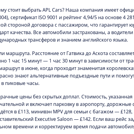
му стоит выбрать APL Cars?
Наша компания имеет официа
004), сертификат ISO 9001 и рейтинг
4,94/5
на основе 4 281
ой стороной договора с пассажиром, что гарантирует 
дарт качества. Все автомобили застрахованы, а водите
ународных трансферов и знанием английского языка.
ли маршрута.
Расстояние от Гатвика до Аскота составляе
но 1 час 15 минут — 1 час 30 минут в зависимости от тр
 маршрут в июне, когда проходит знаменитая
королевская
расно знают альтернативные подъездные пути и помогут
 в пиковые часы.
рачные цены без скрытых доплат.
Стоимость, указанная
чательной и включает парковку в аэропорту, дорожные с
дётся в £113, минивэн MPV для семьи с багажом — £128,
ставительский Executive Saloon — £142. Если ваш рейс з
ьном времени и корректируем время подачи автомоби