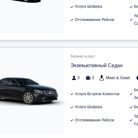
Услуга Шофера
Б
У
Отслеживание Рейсов
С
бизнес-класс
Экзекьютивный Седан
3
3
Meet & Greet
Б
Услуга Встречи Клиентов
З
Услуга Шофера
Б
У
Отслеживание Рейсов
С