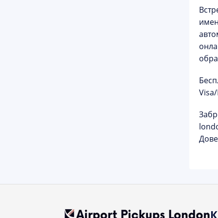
Встр
имен
авто
онла
обра
Бесп
Visa
Забр
lond
Дове
К