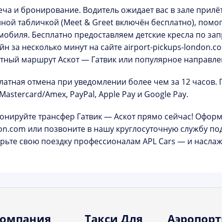
еча и бронирование.
Водитель ожидает вас в зале прилё
ной табличкой (
Meet & Greet включён бесплатно
), помо
мобиля. Бесплатно предоставляем детские кресла по за
йн за несколько минут на сайте
airport-pickups-london.c
тный маршрут
Аскот — Гатвик
или популярное направл
латная отмена при уведомлении более чем за 12 часов
/Mastercard/Amex, PayPal, Apple Pay и Google Pay.
онируйте трансфер Гатвик — Аскот прямо сейчас!
Оформи
on.com
или позвоните в нашу круглосуточную службу по
рьте свою поездку профессионалам APL Cars — и наслажд
омпания
Такси Для
Аэропор