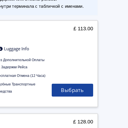
утри терминала с табличкой с именами.
£ 113.00
Luggage Info
ез Дополнительной Оплаты
а Задержки Рейса
есплатная Отмена (12 Часа)
добные Транспортные
Выбрать
редства
£ 128.00