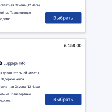
есплатная Отмена (12 Часа)
добные Транспортные
Выбрать
редства
£ 159.00
Luggage Info
ез Дополнительной Оплаты
а Задержки Рейса
есплатная Отмена (12 Часа)
добные Транспортные
Выбрать
редства