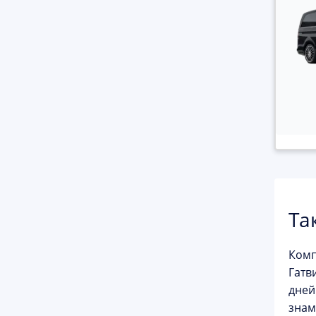
Та
Ком
Гатв
дней
знам