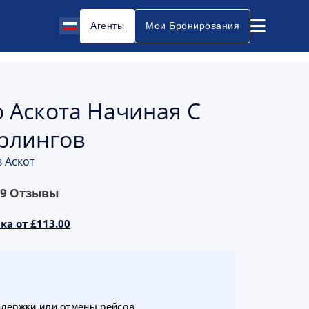
Агенты
Мои Бронирования
о Аскота Начиная С
ерлингов
в Аскот
69
Отзывы
ка от £113.00
адержки или отмены рейсов.