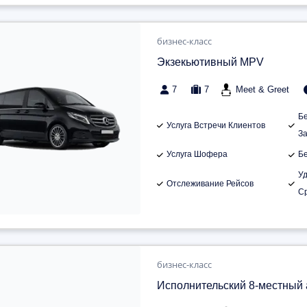
бизнес-класс
Экзекьютивный MPV
7
7
Meet & Greet
Б
Услуга Встречи Клиентов
З
Услуга Шофера
Б
У
Отслеживание Рейсов
С
бизнес-класс
Исполнительский 8-местный