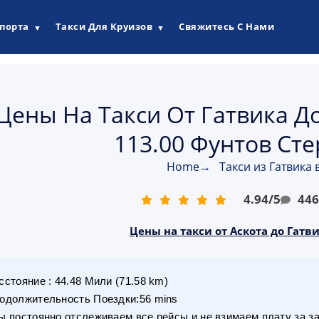
опорта
Такси Для Круизов
Свяжитесь С Нами
▼
▼
Цены На Такси От Гатвика Д
113.00 Фунтов Ст
Home
→
Такси из Гатвика 
4.94
/
5
44
Цены на такси от Аскота до Гатви
сстояние
:
44.48
Мили
(
71.58
km)
одолжительность Поездки
:
56 mins
 постоянно отслеживаем все рейсы и не взимаем плату за з