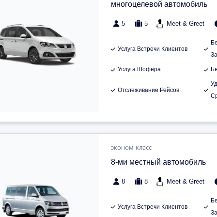
многоцелевой автомобиль
5
5
Meet & Greet
Б
Услуга Встречи Клиентов
З
Услуга Шофера
Б
У
Отслеживание Рейсов
С
эконом-класс
8-ми местный автомобиль
8
8
Meet & Greet
Б
Услуга Встречи Клиентов
З