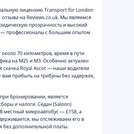
льную лицензию Transport for London
 отзыва на Reviews.co.uk. Мы являемся
юридическую прозрачность и высокий
ли — профессионалы с большим опытом
т около 70 километров, время в пути
афика на M25 и M3. Особенно актуален
 скачка Royal Ascot
— наши водители
 вам прибыть на трибуны без задержек,
 при бронировании, является
боры и налоги. Седан (Saloon)
 8-местный микроавтобус — £158, а
адерживается, мы отслеживаем его в
ля
без дополнительной платы
.