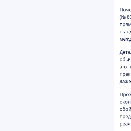
Поче
(№ 8
прям
стан
межд
Дета
обыч
этот
прек
даже
Проз
окон
обой
пред
реал