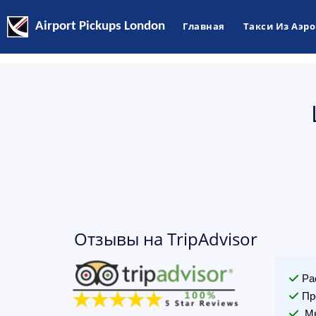
Airport Pickups London
Главная
Такси Из Аэр
Отзывы на TripAdvisor
Ра
Пр
Мы