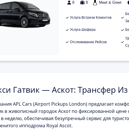
8
8
Meet & Greet
Б
Услуга Встречи Клиентов
З
Услуга Шофера
Б
У
Отслеживание Рейсов
С
кси Гатвик — Аскот: Трансфер Из
пания
APL Cars (Airport Pickups London)
предлагает комфо
ик
в живописный городок
Аскот
по фиксированной цене 
 в неделю, обеспечивая безупречный сервис для туристо
енитого ипподрома Royal Ascot.