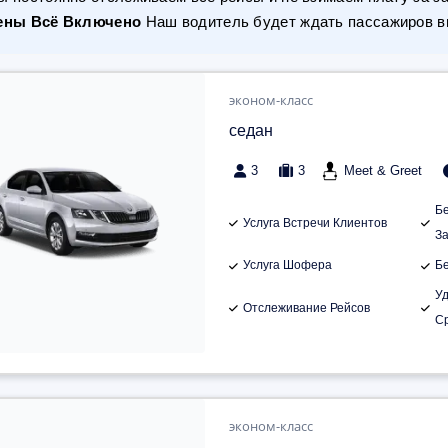
ены Всё Включено
Наш водитель будет ждать пассажиров вн
эконом-класс
седан
3
3
Meet & Greet
Б
Услуга Встречи Клиентов
З
Услуга Шофера
Б
У
Отслеживание Рейсов
С
эконом-класс