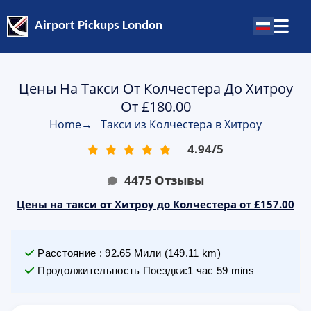
Airport Pickups London
Цены На Такси От Колчестера До Хитроу
От £180.00
Home
→
Такси из Колчестера в Хитроу
4.94
/
5
4475
Отзывы
Цены на такси от Хитроу до Колчестера от £157.00
Расстояние
:
92.65
Мили
(
149.11
km)
Продолжительность Поездки
:
1 час 59 mins