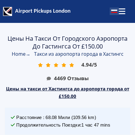
Airport Pickups London
Цены На Такси От Городского Аэропорта
До Гастингса От £150.00
Home
→
Такси из аэропорта города в Хастингс
4.94
/
5
4469
Отзывы
Цены на такси от Хастингса до аэропорта города от
£150.00
Расстояние
:
68.08
Мили
(
109.56
km)
Продолжительность Поездки
:
1 час 47 mins