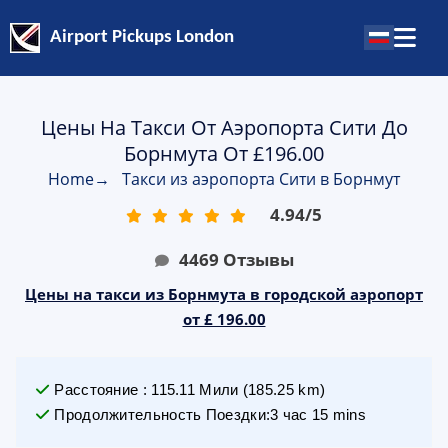
Airport Pickups London
Цены На Такси От Аэропорта Сити До
Борнмута От £196.00
Home
→
Такси из аэропорта Сити в Борнмут
4.94
/
5
4469
Отзывы
Цены на такси из Борнмута в городской аэропорт
от £ 196.00
Расстояние
:
115.11
Мили
(
185.25
km)
Продолжительность Поездки
:
3 час 15 mins