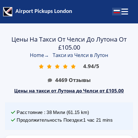
Airport Pickups London
Цены На Такси От Челси До Лутона От
£105.00
Home
→
Такси из Челси в Лутон
4.94
/
5
4469
Отзывы
Цены на такси от Лутона до Челси от £105.00
Расстояние
:
38
Мили
(
61.15
km)
Продолжительность Поездки
:
1 час 21 mins