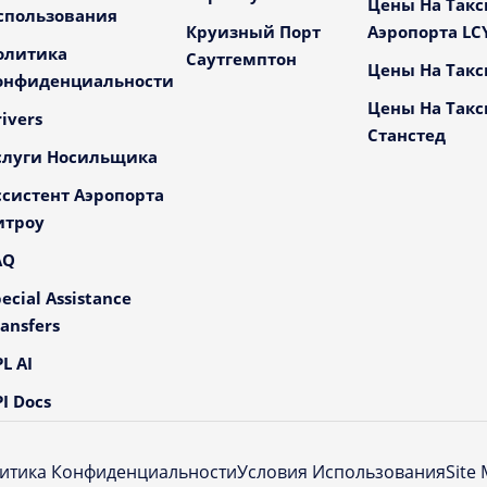
Цены На Такс
спользования
Круизный Порт
Аэропорта LC
олитика
Саутгемптон
Цены На Такс
онфиденциальности
Цены На Такс
ivers
Станстед
слуги Носильщика
ссистент Аэропорта
итроу
AQ
ecial Assistance
ansfers
L AI
I Docs
итика Конфиденциальности
Условия Использования
Site