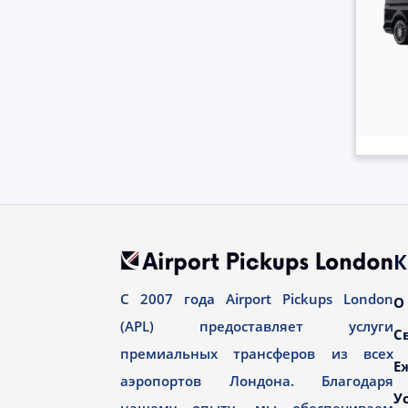
К
С 2007 года Airport Pickups London
О
(APL) предоставляет услуги
С
премиальных трансферов из всех
Е
аэропортов Лондона. Благодаря
У