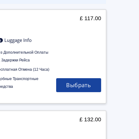
£ 117.00
Luggage Info
ез Дополнительной Оплаты
а Задержки Рейса
есплатная Отмена (12 Часа)
добные Транспортные
Выбрать
редства
£ 132.00