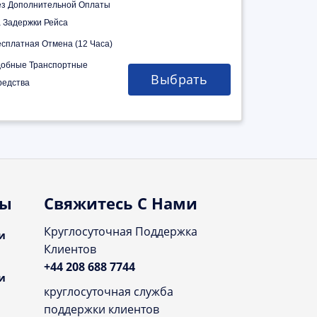
ез Дополнительной Оплаты
а Задержки Рейса
есплатная Отмена (12 Часа)
добные Транспортные
Выбрать
редства
ты
Свяжитесь С Нами
Круглосуточная Поддержка
и
Клиентов
+44 208 688 7744
и
круглосуточная служба
поддержки клиентов