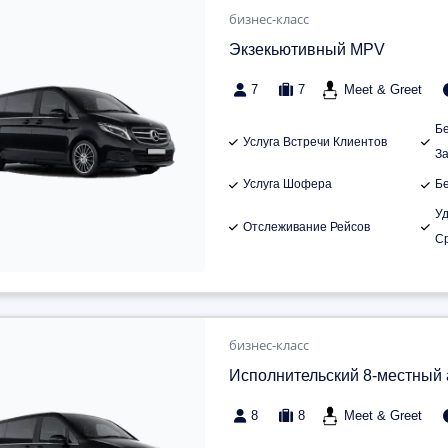
бизнес-класс
Экзекьютивный MPV
7
7
Meet & Greet
Б
Услуга Встречи Клиентов
З
Услуга Шофера
Б
У
Отслеживание Рейсов
С
бизнес-класс
Исполнительский 8-местный
8
8
Meet & Greet