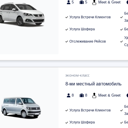
5
5
Meet & Greet
Б
Услуга Встречи Клиентов
З
Услуга Шофера
Б
У
Отслеживание Рейсов
С
эконом-класс
8-ми местный автомобиль
8
8
Meet & Greet
Б
Услуга Встречи Клиентов
З
Услуга Шофера
Б