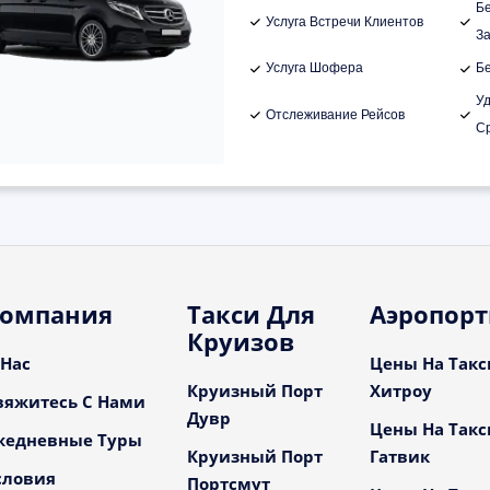
Б
Услуга Встречи Клиентов
З
Услуга Шофера
Б
У
Отслеживание Рейсов
С
омпания
Такси Для
Аэропор
Круизов
 Нас
Цены На Такс
Круизный Порт
Хитроу
вяжитесь С Нами
Дувр
Цены На Такс
жедневные Туры
Круизный Порт
Гатвик
словия
Портсмут