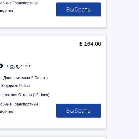
добные Транспортные
Выбрать
редства
£ 164.00
Luggage Info
ез Дополнительной Оплаты
а Задержки Рейса
есплатная Отмена (12 Часа)
добные Транспортные
Выбрать
редства