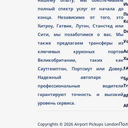
нашему опыту, мы обеспечиваем
И
полный спектр услуг от начала до
П
конца. Независимо от того, это
К
Хитроу, Гатвик, Лутон, Станстед или
Dr
Сити, мы позаботимся о вас. Мы
У
также предлагаем трансферы из
А
ключевых круизных портов
Х
Великобритании, таких как
F
Саутгемптон, Портсмут или Довер.
Надежный автопарк и
Sp
Tr
профессиональные водители
гарантируют точность и высокий
AP
уровень сервиса.
AP
Пол
Copyrights ©
2026
Airport Pickups London