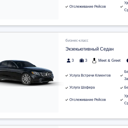
У
Отслеживание Рейсов
С
бизнес-класс
Экзекьютивный Седан
3
3
Meet & Greet
Б
Услуга Встречи Клиентов
З
Услуга Шофера
Б
У
Отслеживание Рейсов
С