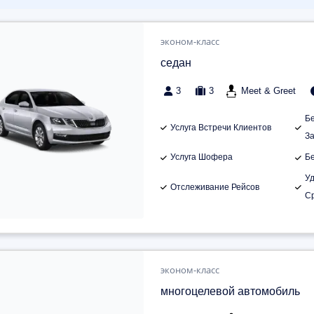
эконом-класс
седан
3
3
Meet & Greet
Б
Услуга Встречи Клиентов
З
Услуга Шофера
Б
У
Отслеживание Рейсов
С
эконом-класс
многоцелевой автомобиль