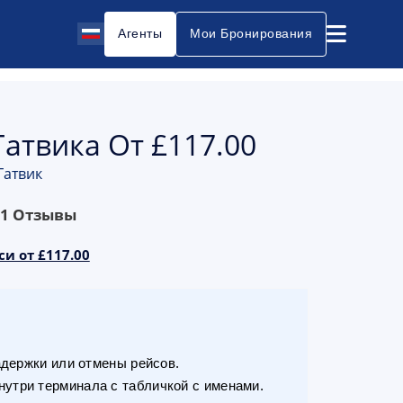
Агенты
Мои Бронирования
Гатвика От £117.00
Гатвик
81
Отзывы
си от £117.00
адержки или отмены рейсов.
утри терминала с табличкой с именами.