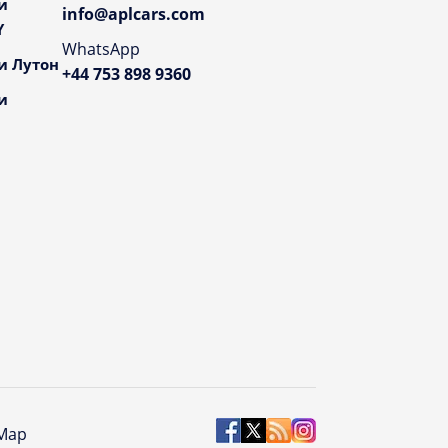
и
info@aplcars.com
Y
WhatsApp
и Лутон
+44 753 898 9360
и
 Map