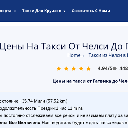
опорта
Такси Для Круизов
Свяжитесь С Нами
▼
▼
Цены На Такси От Челси До 
Home
→
Такси из Челси в 
4.94
/
5
44
Цены на такси от Гатвика до Чел
сстояние
:
35.74
Мили
(
57.52
km)
одолжительность Поездки
:
1 час 11 mins
 постоянно отслеживаем все рейсы и не взимаем плату за з
ены Всё Включено
Наш водитель будет ждать пассажиров вн