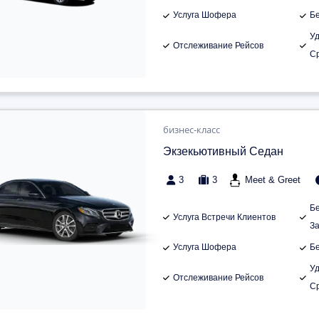
Услуга Шофера
Б
У
Отслеживание Рейсов
С
бизнес-класс
Экзекьютивный Седан
3
3
Meet & Greet
Б
Услуга Встречи Клиентов
З
Услуга Шофера
Б
У
Отслеживание Рейсов
С