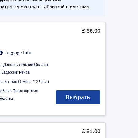
утри терминала с табличкой с именами.
£ 66.00
Luggage Info
ез Дополнительной Оплаты
а Задержки Рейса
есплатная Отмена (12 Часа)
добные Транспортные
Выбрать
редства
£ 81.00