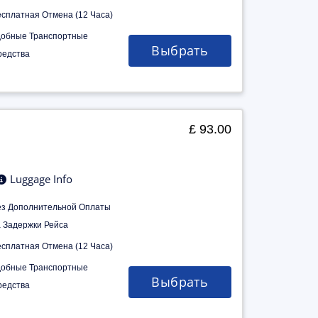
есплатная Отмена (12 Часа)
добные Транспортные
Выбрать
редства
£ 93.00
Luggage Info
ез Дополнительной Оплаты
а Задержки Рейса
есплатная Отмена (12 Часа)
добные Транспортные
Выбрать
редства