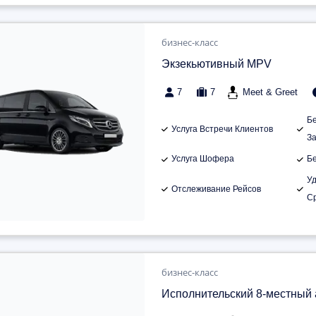
бизнес-класс
Экзекьютивный MPV
7
7
Meet & Greet
Б
Услуга Встречи Клиентов
З
Услуга Шофера
Б
У
Отслеживание Рейсов
С
бизнес-класс
Исполнительский 8-местный