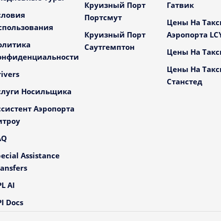
Круизный Порт
Гатвик
словия
Портсмут
Цены На Такс
спользования
Круизный Порт
Аэропорта LC
олитика
Саутгемптон
Цены На Такс
онфиденциальности
Цены На Такс
ivers
Станстед
слуги Носильщика
ссистент Аэропорта
итроу
AQ
ecial Assistance
ansfers
L AI
I Docs