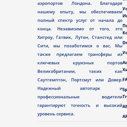
аэропортов Лондона. Благодаря
У
нашему опыту, мы обеспечиваем
И
полный спектр услуг от начала до
П
конца. Независимо от того, это
К
Хитроу, Гатвик, Лутон, Станстед или
Dr
Сити, мы позаботимся о вас. Мы
У
также предлагаем трансферы из
А
ключевых круизных портов
Х
Великобритании, таких как
F
Саутгемптон, Портсмут или Довер.
Надежный автопарк и
Sp
Tr
профессиональные водители
гарантируют точность и высокий
AP
уровень сервиса.
AP