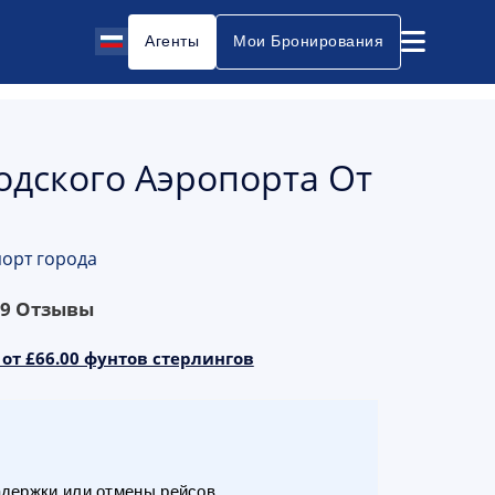
Агенты
Мои Бронирования
одского Аэропорта От
порт города
69
Отзывы
 от £66.00 фунтов стерлингов
адержки или отмены рейсов.