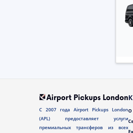
К
С 2007 года Airport Pickups London
О
(APL) предоставляет услуги
С
премиальных трансферов из всех
Е