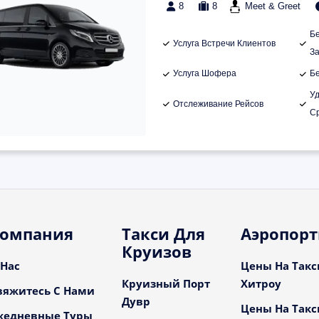
8
8
Meet & Greet
Б
Услуга Встречи Клиентов
З
Услуга Шофера
Б
У
Отслеживание Рейсов
С
омпания
Такси Для
Аэропор
Круизов
 Нас
Цены На Такс
Круизный Порт
Хитроу
вяжитесь С Нами
Дувр
Цены На Такс
жедневные Туры