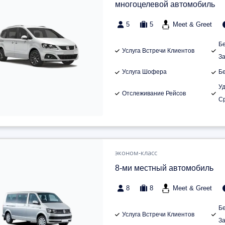
многоцелевой автомобиль
5
5
Meet & Greet
Б
Услуга Встречи Клиентов
З
Услуга Шофера
Б
У
Отслеживание Рейсов
С
эконом-класс
8-ми местный автомобиль
8
8
Meet & Greet
Б
Услуга Встречи Клиентов
З