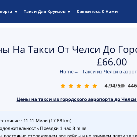
опорта
Такси Для Круизов
Свяжитесь С Нами
▼
▼
ы На Такси От Челси До Гор
£66.00
Home
→
Такси из Челси в аэро
4.94
/
5
44
Цены на такси из городского аэропорта до Челси
сстояние
:
11.11
Мили
(
17.88
km)
одолжительность Поездки
:
1 час 8 mins
 постоянно отслеживаем все рейсы и не взимаем плату за з