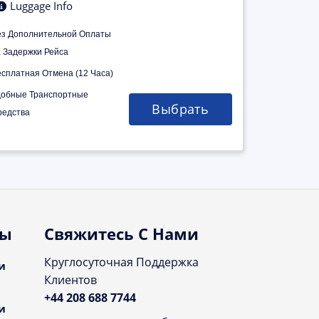
Luggage Info
ез Дополнительной Оплаты
а Задержки Рейса
есплатная Отмена (12 Часа)
добные Транспортные
Выбрать
редства
ты
Свяжитесь С Нами
Круглосуточная Поддержка
и
Клиентов
+44 208 688 7744
и