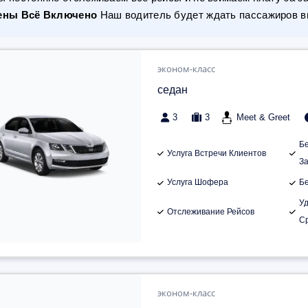
ены Всё Включено
Наш водитель будет ждать пассажиров вн
эконом-класс
седан
3
3
Meet & Greet
Б
Услуга Встречи Клиентов
З
Услуга Шофера
Б
У
Отслеживание Рейсов
С
эконом-класс