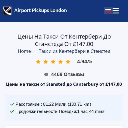
Airport Pickups London
Цены На Такси От Кентербери До
Станстеда От £147.00
Home
→
Такси из Кентербери в Стенстед
4.94
/
5
4469
Отзывы
Цены на такси от Stansted до Canterbury от £147.00
Расстояние
:
81.22
Мили
(
130.71
km)
Продолжительность Поездки
:
1 час 44 mins