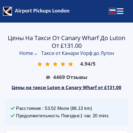
Airport Pickups London
Цены На Такси От Canary Wharf До Luton
От £131.00
Home
→
Такси от Канари Уорф до Лутон
4.94
/
5
4469
Отзывы
Цены на такси Luton в Canary Wharf от £131.00
Расстояние
:
53.52
Мили
(
86.13
km)
Продолжительность Поездки
:
1 час 20 mins