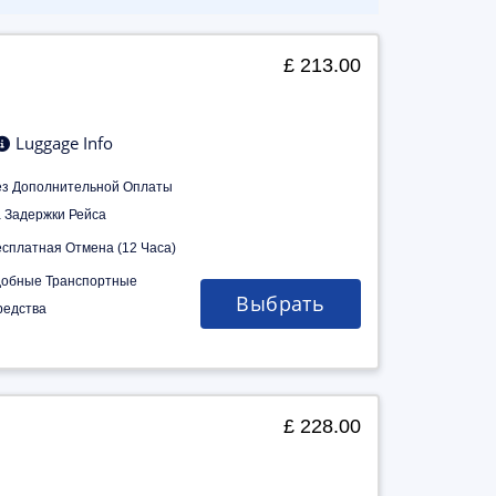
£ 213.00
Luggage Info
ез Дополнительной Оплаты
а Задержки Рейса
есплатная Отмена (12 Часа)
добные Транспортные
Выбрать
редства
£ 228.00