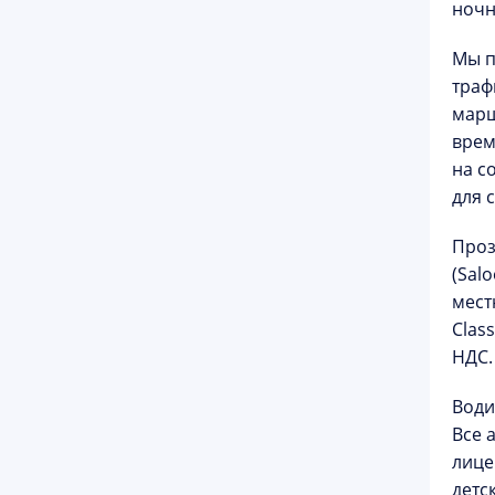
ночн
Мы п
траф
марш
врем
на с
для 
Проз
(Sal
мест
Clas
НДС.
Води
Все 
лице
детс