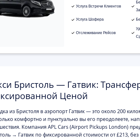
Б
Услуга Встречи Клиентов
З
Услуга Шофера
Б
У
Отслеживание Рейсов
С
кси Бристоль — Гатвик: Трансфер
ксированной Ценой
дка из Бристоля в аэропорт
Гатвик
— это около 200 килом
олько комфортно и пунктуально вы его преодолеете, на
шествия. Компания
APL Cars (Airport Pickups London)
пред
толь → Гатвик
по фиксированной стоимости от
£213
, бе