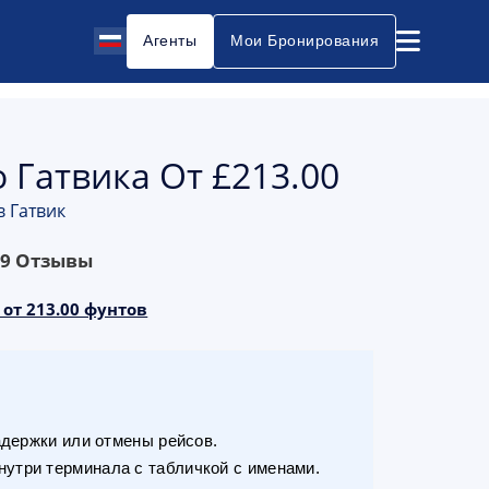
Агенты
Мои Бронирования
 Гатвика От £213.00
в Гатвик
69
Отзывы
 от 213.00 фунтов
адержки или отмены рейсов.
утри терминала с табличкой с именами.