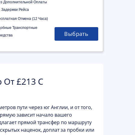
ез Дополнительной Оплаты
а Задержки Рейса
есплатная Отмена (12 Часа)
добные Транспортные
Выбрать
редства
 От £213 С
етров пути через юг Англии, и от того,
прямую зависит начало вашего
лагает прямой трансфер по маршруту
з скрытых наценок, доплат за пробки или