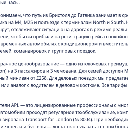
ые часы.
онимаем, что путь из Бристоля до Гатвика занимает в ср
ика на M4, M25 и подъезде к терминалам North и South.
рут, отслеживают ситуацию на дорогах в режиме реаль
ени, чтобы вы прибыли на регистрацию рейса спокойно
овременных автомобилях с кондиционером и вместител
семей, командировок и групповых поездок.
рачное ценообразование
— одно из ключевых преимущес
oon) на 3 пассажиров и 3 чемодана. Для семей доступен M
ный минивэн от £258. Для деловых поездок мы предлаг
s или аналог с водителем в деловом костюме. Все тариф
тели APL — это лицензированные профессионалы с мно
автомобили проходят регулярное техобслуживание, ко
нзирована Transport for London (№ 8004). При необход
кие кресла и бустеры — достаточно указать это при бро