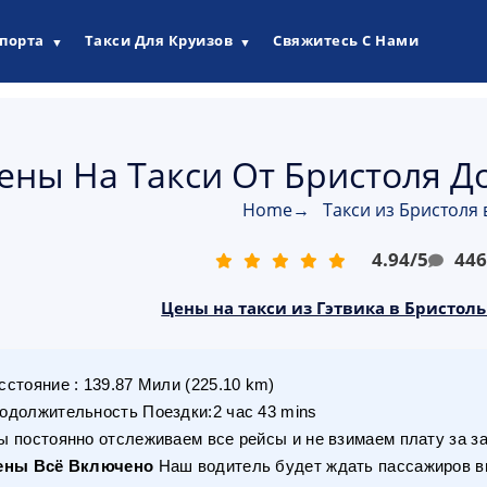
опорта
Такси Для Круизов
Свяжитесь С Нами
▼
▼
ены На Такси От Бристоля До
Home
→
Такси из Бристоля 
4.94
/
5
44
Цены на такси из Гэтвика в Бристоль
сстояние
:
139.87
Мили
(
225.10
km)
одолжительность Поездки
:
2 час 43 mins
 постоянно отслеживаем все рейсы и не взимаем плату за з
ены Всё Включено
Наш водитель будет ждать пассажиров вн