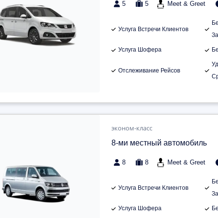
5
5
Meet & Greet
Б
Услуга Встречи Клиентов
З
Услуга Шофера
Б
У
Отслеживание Рейсов
С
эконом-класс
8-ми местный автомобиль
8
8
Meet & Greet
Б
Услуга Встречи Клиентов
З
Услуга Шофера
Б