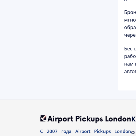
Брон
мгно
обра
чер
Бесп
рабо
нам 
авто
К
С 2007 года Airport Pickups London
О