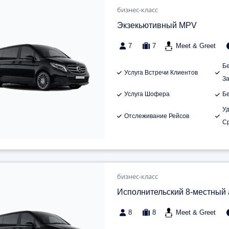
бизнес-класс
Экзекьютивный MPV
7
7
Meet & Greet
Б
Услуга Встречи Клиентов
З
Услуга Шофера
Б
У
Отслеживание Рейсов
С
бизнес-класс
Исполнительский 8-местный
8
8
Meet & Greet