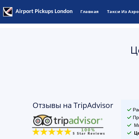
Airport Pickups London
Главная
Такси Из Аэр
Ц
Отзывы на TripAdvisor
Ра
Пр
Мы
Ц