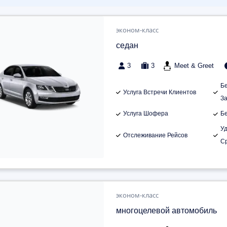
эконом-класс
седан
3
3
Meet & Greet
Б
Услуга Встречи Клиентов
З
Услуга Шофера
Б
У
Отслеживание Рейсов
С
эконом-класс
многоцелевой автомобиль