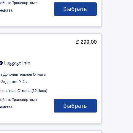
добные Транспортные
Выбрать
редства
£ 299.00
Luggage Info
ез Дополнительной Оплаты
а Задержки Рейса
есплатная Отмена (12 Часа)
добные Транспортные
Выбрать
редства