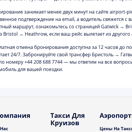
ирование занимает менее двух минут на сайте
airport-p
венное подтверждение на email, а водитель свяжется с 
тный маршрут, ознакомьтесь со страницей
Gatwick → Bri
ез
Bristol → Heathrow
, если ваш рейс вылетает из другого
латная отмена
бронирования доступна за 12 часов до по
тает
24/7
. Забронируйте свой трансфер
Бристоль → Гатв
по номеру
+44 208 688 7744
— мы ответим на все вопрос
мобиль для вашей поездки.
омпания
Такси Для
Аэропор
Круизов
 Нас
Цены На Такс