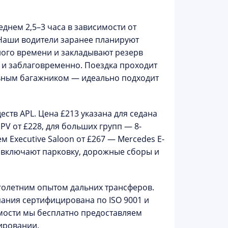
еднем 2,5–3 часа в зависимости от
 Наши водители заранее планируют
ного времени и закладывают резерв
 и заблаговременно. Поездка проходит
ьным багажником — идеально подходит
тв APL. Цена £213 указана для седана
PV от £228, для больших групп — 8-
аем
Executive Saloon
от £267 — Mercedes E-
ы включают парковку, дорожные сборы и
голетним опытом дальних трансферов.
мпания сертифицирована по
ISO 9001
и
имости мы бесплатно предоставляем
нировании.