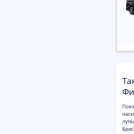
Та
Фи
Поез
наск
путе
Брис