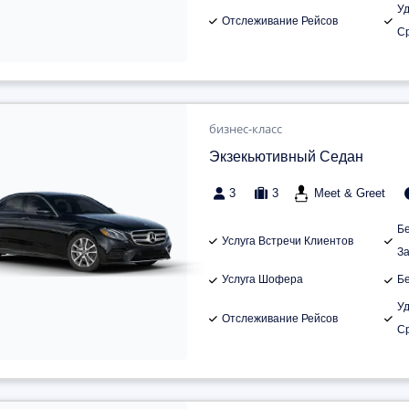
У
Отслеживание Рейсов
С
бизнес-класс
Экзекьютивный Седан
3
3
Meet & Greet
Б
Услуга Встречи Клиентов
З
Услуга Шофера
Б
У
Отслеживание Рейсов
С