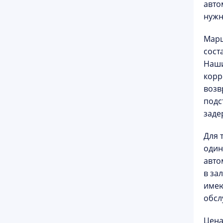
авто
нужн
Мар
сост
Наши
корр
возв
подс
заде
Для 
один
авт
в за
имею
обсл
Цена