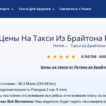
опорта
Такси Для Круизов
Свяжитесь С Нами
▼
▼
Цены На Такси Из Брайтона 
Home
→
Такси из Брайтона
4.94
/
5
44
Цены на такси от Лутона до Брайто
сстояние
:
96.3
Мили
(
154.98
km)
одолжительность Поездки
:
2 час 9 mins
 постоянно отслеживаем все рейсы и не взимаем плату за з
ены Всё Включено
Наш водитель будет ждать пассажиров вн