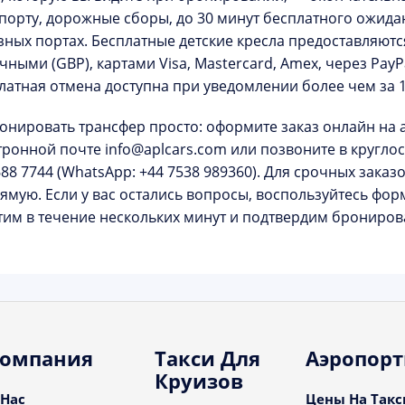
порту, дорожные сборы, до
30 минут бесплатного ожида
зных портах. Бесплатные детские кресла предоставляютс
чными (GBP), картами Visa, Mastercard, Amex, через PayPal
латная отмена доступна при уведомлении более чем за 1
онировать трансфер просто: оформите заказ онлайн на
тронной почте info@aplcars.com или позвоните в кругл
688 7744
(WhatsApp: +44 7538 989360). Для срочных заказо
ямую. Если у вас остались вопросы, воспользуйтесь фо
тим в течение нескольких минут и подтвердим брониро
омпания
Такси Для
Аэропор
Круизов
 Нас
Цены На Такс