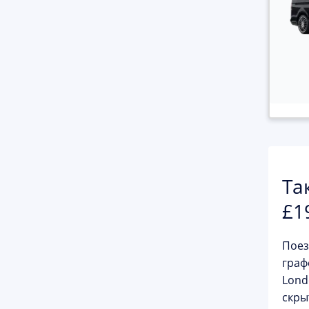
Та
£1
Поез
граф
Lond
скры