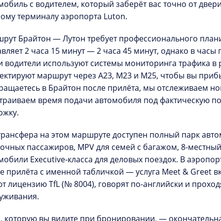
мобиль с водителем, который заберёт вас точно от двери
ому терминалу аэропорта Luton.
шрут
Брайтон — Лутон
требует профессионального плани
авляет 2 часа 15 минут — 2 часа 45 минут, однако в часы
 водители используют системы мониторинга трафика в
ектируют маршрут через A23, M23 и M25, чтобы вы приб
ращаетесь в Брайтон после прилёта, мы
отслеживаем но
траиваем время подачи автомобиля под фактическую по
ржку.
трансфера на этом маршруте доступен полный
парк авт
очных пассажиров, MPV для семей с багажом, 8-местный
омобили
Executive-класса
для деловых поездок. В аэропор
ле прилёта с именной табличкой — услуга
Meet & Greet
вк
т лицензию TfL (№ 8004), говорят по-английски и прохо
уживания.
, которую вы видите при бронировании, — окончательная