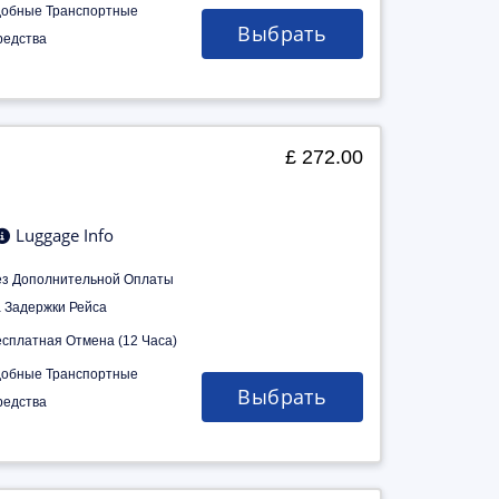
добные Транспортные
Выбрать
редства
£ 272.00
Luggage Info
ез Дополнительной Оплаты
а Задержки Рейса
есплатная Отмена (12 Часа)
добные Транспортные
Выбрать
редства