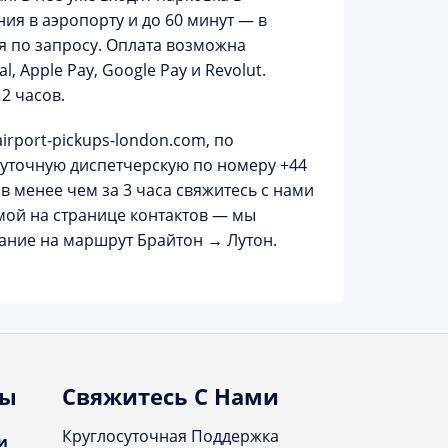
ния
в аэропорту и до 60 минут — в
я по запросу. Оплата возможна
, Apple Pay, Google Pay и Revolut.
2 часов.
airport-pickups-london.com
, по
осуточную диспетчерскую по номеру
+44
в менее чем за 3 часа свяжитесь с нами
рмой на
странице контактов
— мы
вание на маршрут
Брайтон → Лутон
.
ты
Свяжитесь С Нами
Круглосуточная Поддержка
и