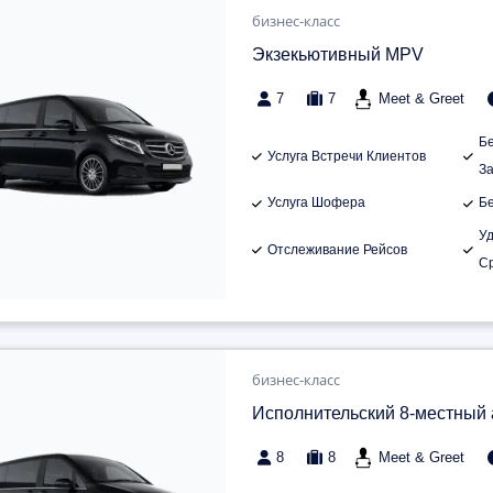
бизнес-класс
Экзекьютивный MPV
7
7
Meet & Greet
Б
Услуга Встречи Клиентов
З
Услуга Шофера
Б
У
Отслеживание Рейсов
С
бизнес-класс
Исполнительский 8-местный
8
8
Meet & Greet