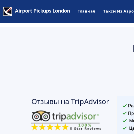
Airport Pickups London
Главная
Такси Из Аэр
Отзывы на TripAdvisor
Ра
Пр
Мы
Ц