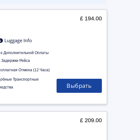
£ 194.00
Luggage Info
ез Дополнительной Оплаты
а Задержки Рейса
есплатная Отмена (12 Часа)
добные Транспортные
Выбрать
редства
£ 209.00