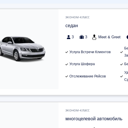
эконом-класс
седан
3
3
Meet & Greet
Б
Услуга Встречи Клиентов
З
Услуга Шофера
Б
У
Отслеживание Рейсов
С
эконом-класс
многоцелевой автомобиль