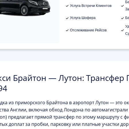
Б
Услуга Встречи Клиентов
З
Услуга Шофера
Б
У
Отслеживание Рейсов
С
кси Брайтон — Лутон: Трансфер 
94
дка из приморского Брайтона в аэропорт Лутон — это о
ства Англии, включая обход Лондона по автомагистрал
on)
предлагает прямой трансфер по этому маршруту с 
тых доплат за пробки, парковку или платные участки до