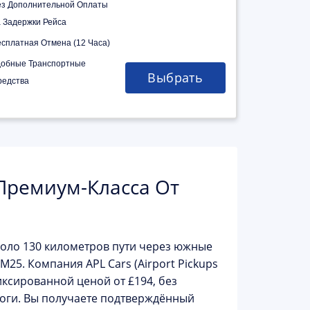
ез Дополнительной Оплаты
а Задержки Рейса
есплатная Отмена (12 Часа)
добные Транспортные
Выбрать
редства
Премиум-Класса От
коло 130 километров пути через южные
и M25. Компания
APL Cars (Airport Pickups
фиксированной ценой
от £194
, без
роги. Вы получаете подтверждённый