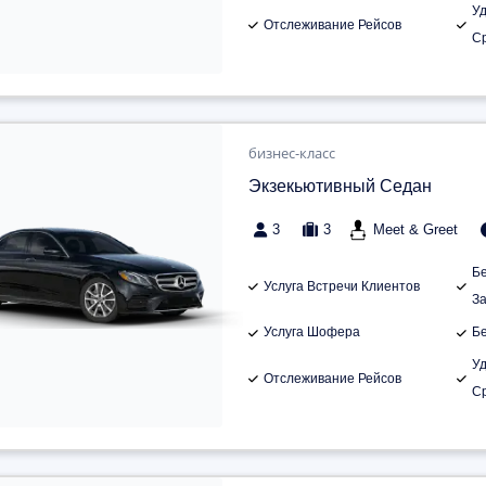
У
Отслеживание Рейсов
С
бизнес-класс
Экзекьютивный Седан
3
3
Meet & Greet
Б
Услуга Встречи Клиентов
З
Услуга Шофера
Б
У
Отслеживание Рейсов
С