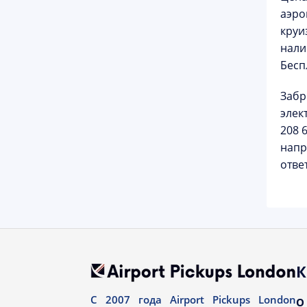
аэро
круи
нали
Бесп
Забр
элек
208 
напр
отве
К
С 2007 года Airport Pickups London
О