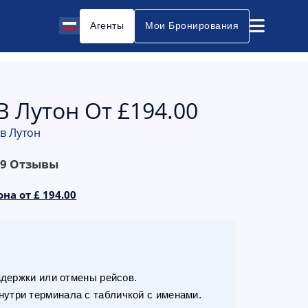
Агенты
Мои Бронирования
В Лутон От £194.00
 в Лутон
69
Отзывы
на от £ 194.00
адержки или отмены рейсов.
утри терминала с табличкой с именами.