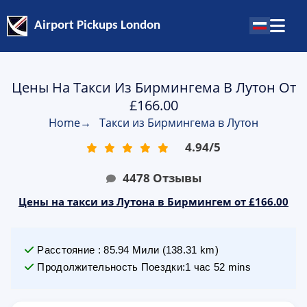
Airport Pickups London
Цены На Такси Из Бирмингема В Лутон От
£166.00
Home
→
Такси из Бирмингема в Лутон
4.94
/
5
4478
Отзывы
Цены на такси из Лутона в Бирмингем от £166.00
Расстояние
:
85.94
Мили
(
138.31
km)
Продолжительность Поездки
:
1 час 52 mins