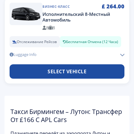
£
264.00
БИЗНЕС-КЛАСС
Исполнительский 8-Местный
Автомобиль
8
8
Отслеживание Рейсов
Бесплатная Отмена (12 Часа)
Luggage Info
SELECT VEHICLE
Такси Бирмингем – Лутон: Трансфер
От £166 С APL Cars
Планируете перелёт из аэропорта
Лутон
и