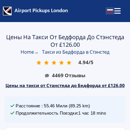
Airport Pickups London
Цены На Такси От Бедфорда До Стэнстеда
От £126.00
Home
→
Такси из Бедфорда в Стэнстед
4.94
/
5
4469
Отзывы
Цены на такси от Станстеда до Бедфорда от £126.00
Расстояние
:
55.46
Мили
(
89.25
km)
Продолжительность Поездки
:
1 час 18 mins