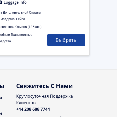
Luggage Info
ез Дополнительной Оплаты
а Задержки Рейса
есплатная Отмена (12 Часа)
добные Транспортные
Выбрать
редства
ты
Свяжитесь С Нами
Круглосуточная Поддержка
и
Клиентов
+44 208 688 7744
и