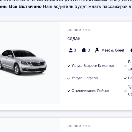
ены Всё Включено
Наш водитель будет ждать пассажиров вн
эконом-класс
седан
3
3
Meet & Greet
Б
Услуга Встречи Клиентов
З
Услуга Шофера
Б
У
Отслеживание Рейсов
С
эконом-класс