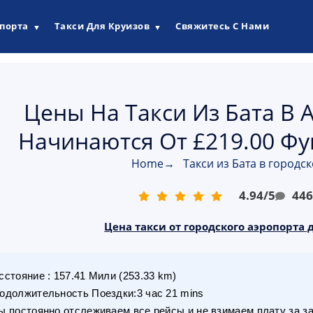
опорта
Такси Для Круизов
Свяжитесь С Нами
▼
▼
Цены На Такси Из Бата В 
Начинаются От £219.00 Фу
Home
→
Такси из Бата в городс
4.94
/
5
44
Цена такси от городского аэропорта д
сстояние
:
157.41
Мили
(
253.33
km)
одолжительность Поездки
:
3 час 21 mins
 постоянно отслеживаем все рейсы и не взимаем плату за з