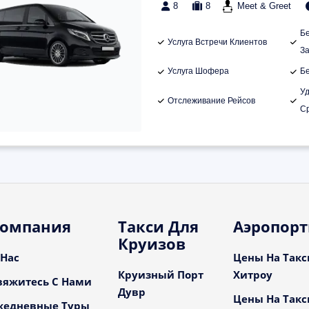
8
8
Meet & Greet
Б
Услуга Встречи Клиентов
З
Услуга Шофера
Б
У
Отслеживание Рейсов
С
омпания
Такси Для
Аэропор
Круизов
 Нас
Цены На Такс
Круизный Порт
Хитроу
вяжитесь С Нами
Дувр
Цены На Такс
жедневные Туры