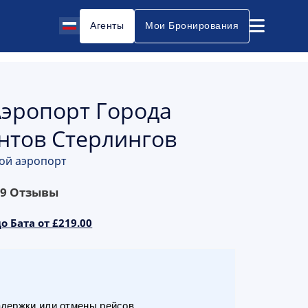
Агенты
Мои Бронирования
Аэропорт Города
нтов Стерлингов
кой аэропорт
69
Отзывы
о Бата от £219.00
адержки или отмены рейсов.