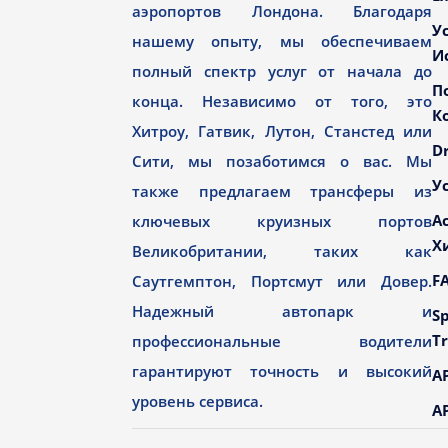
аэропортов Лондона. Благодаря
У
нашему опыту, мы обеспечиваем
И
полный спектр услуг от начала до
П
конца. Независимо от того, это
К
Хитроу, Гатвик, Лутон, Станстед или
Dr
Сити, мы позаботимся о вас. Мы
У
также предлагаем трансферы из
А
ключевых круизных портов
Х
Великобритании, таких как
F
Саутгемптон, Портсмут или Довер.
Надежный автопарк и
Sp
Tr
профессиональные водители
гарантируют точность и высокий
AP
уровень сервиса.
AP