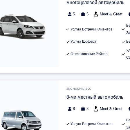
многоцелевой автомобиль
5
5
Meet & Greet
Б
Услуга Встречи Клиентов
З
Услуга Шофера
Б
У
Отслеживание Рейсов
С
эконом-класс
8-ми местный автомобиль
8
8
Meet & Greet
Б
Услуга Встречи Клиентов
З