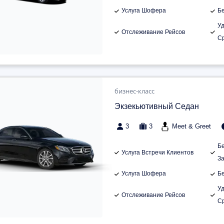
Услуга Шофера
Б
У
Отслеживание Рейсов
С
бизнес-класс
Экзекьютивный Седан
3
3
Meet & Greet
Б
Услуга Встречи Клиентов
З
Услуга Шофера
Б
У
Отслеживание Рейсов
С