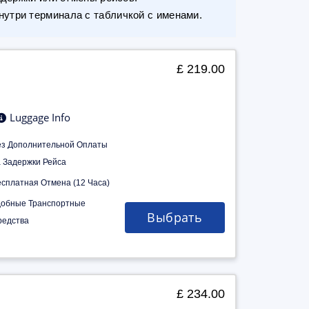
утри терминала с табличкой с именами.
£ 219.00
Luggage Info
ез Дополнительной Оплаты
а Задержки Рейса
есплатная Отмена (12 Часа)
добные Транспортные
Выбрать
редства
£ 234.00