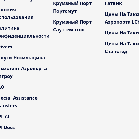
Круизный Порт
Гатвик
словия
Портсмут
Цены На Такс
спользования
Круизный Порт
Аэропорта LC
олитика
Саутгемптон
Цены На Такс
онфиденциальности
Цены На Такс
ivers
Станстед
слуги Носильщика
ссистент Аэропорта
итроу
AQ
ecial Assistance
ansfers
L AI
I Docs