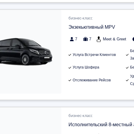
бизнес-класс
Экзекьютивный MPV
7
7
Meet & Greet
Б
Услуга Встречи Клиентов
З
Услуга Шофера
Б
У
Отслеживание Рейсов
С
бизнес-класс
Исполнительский 8-местный