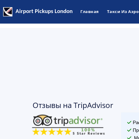
Airport Pickups London
Главная
Такси Из Аэр
Отзывы на TripAdvisor
Ра
Пр
Мы