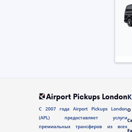
К
С 2007 года Airport Pickups London
О
(APL) предоставляет услуги
С
премиальных трансферов из всех
Е