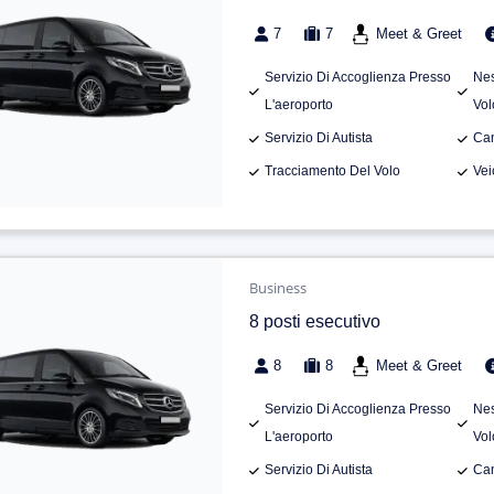
7
7
Meet & Greet
Servizio Di Accoglienza Presso
Nes
L'aeroporto
Vol
Servizio Di Autista
Can
Tracciamento Del Volo
Vei
Business
8 posti esecutivo
8
8
Meet & Greet
Servizio Di Accoglienza Presso
Nes
L'aeroporto
Vol
Servizio Di Autista
Can