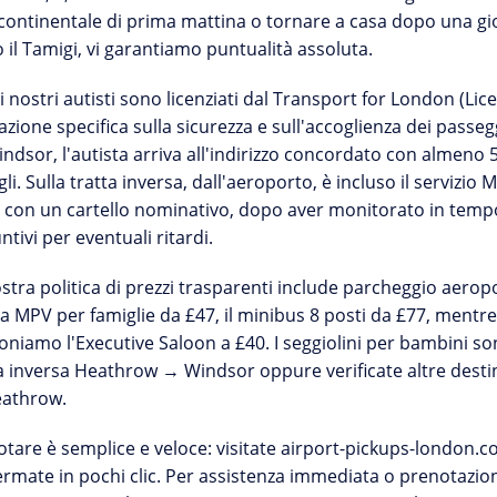
continentale di prima mattina o tornare a casa dopo una gi
 il Tamigi, vi garantiamo puntualità assoluta.
 i nostri
autisti sono licenziati dal Transport for London
(Lice
zione specifica sulla sicurezza e sull'accoglienza dei passegg
ndsor, l'autista arriva all'indirizzo concordato con almeno 5-
li. Sulla tratta inversa, dall'aeroporto, è incluso il servizio
M
i con un cartello nominativo, dopo aver monitorato in tempo 
ntivi per eventuali ritardi.
ostra
politica di prezzi trasparenti
include parcheggio aeropor
la MPV per famiglie da £47, il minibus 8 posti da £77, mentr
niamo l'Executive Saloon a £40. I seggiolini per bambini son
a inversa
Heathrow → Windsor
oppure verificate altre dest
athrow
.
tare è semplice e veloce: visitate
airport-pickups-london.
rmate in pochi clic. Per assistenza immediata o prenotazioni