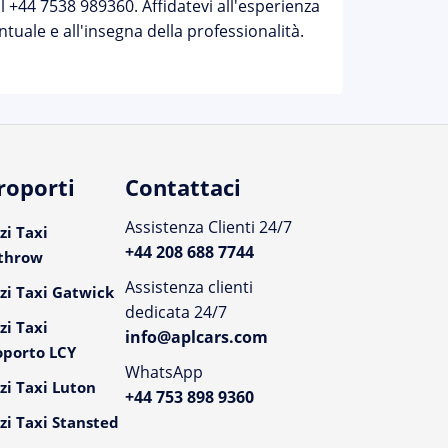
 +44 7538 989360. Affidatevi all'esperienza
uale e all'insegna della professionalità.
roporti
Contattaci
Assistenza Clienti 24/7
zi Taxi
+44 208 688 7744
throw
Assistenza clienti
zi Taxi Gatwick
dedicata 24/7
zi Taxi
info@aplcars.com
oporto LCY
WhatsApp
zi Taxi Luton
+44 753 898 9360
zi Taxi Stansted