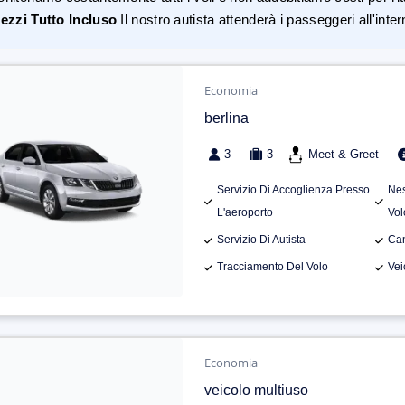
ezzi Tutto Incluso
Il nostro autista attenderà i passeggeri all'inte
Economia
berlina
3
3
Meet & Greet
Servizio Di Accoglienza Presso
Nes
L'aeroporto
Vol
Servizio Di Autista
Can
Tracciamento Del Volo
Vei
Economia
veicolo multiuso