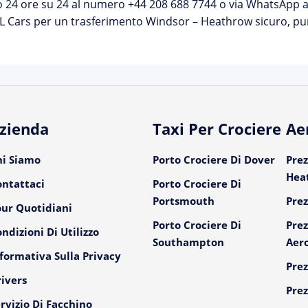
o 24 ore su 24 al numero
+44 208 688 7744
o via WhatsApp al
L Cars per un trasferimento Windsor – Heathrow sicuro, punt
zienda
Taxi Per Crociere
Ae
hi Siamo
Porto Crociere Di Dover
Prez
Hea
ontattaci
Porto Crociere Di
Portsmouth
Prez
our Quotidiani
Porto Crociere Di
Prez
ndizioni Di Utilizzo
Southampton
Aer
formativa Sulla Privacy
Prez
ivers
Prez
rvizio Di Facchino