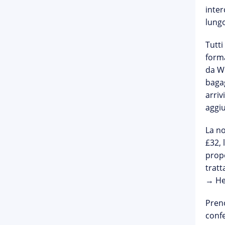
inter
lungo
Tutti
forma
da Wi
bagag
arriv
aggiu
La n
£32, 
propo
tratt
→ He
Preno
confe