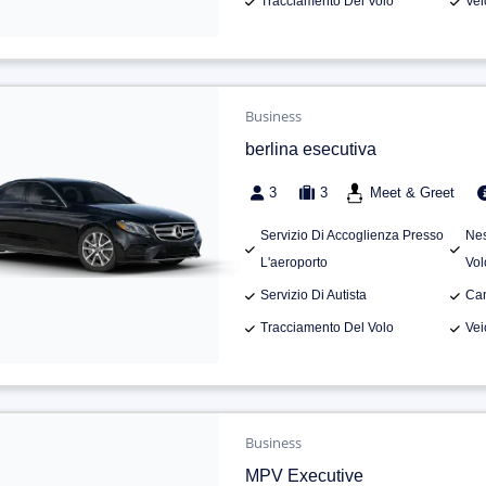
Tracciamento Del Volo
Vei
Business
berlina esecutiva
3
3
Meet & Greet
Servizio Di Accoglienza Presso
Nes
L'aeroporto
Vol
Servizio Di Autista
Can
Tracciamento Del Volo
Vei
Business
MPV Executive