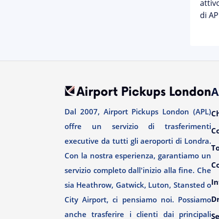
attiv
di AP
A
Dal 2007, Airport Pickups London (APL)
C
offre un servizio di trasferimenti
C
executive da tutti gli aeroporti di Londra.
T
Con la nostra esperienza, garantiamo un
Co
servizio completo dall'inizio alla fine. Che
In
sia Heathrow, Gatwick, Luton, Stansted o
Dr
City Airport, ci pensiamo noi. Possiamo
anche trasferire i clienti dai principali
Se