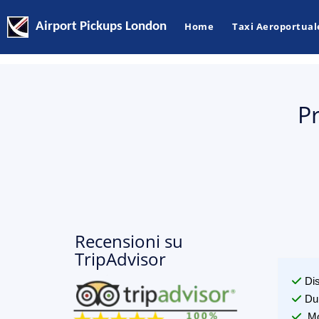
Airport Pickups London
Home
Taxi Aeroportual
P
Recensioni su
TripAdvisor
Di
Du
Mo