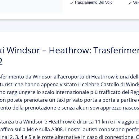
Tracciamento Del Volo
Vei
xi Windsor – Heathrow: Trasferimen
2
asferimento da
Windsor all'aeroporto di Heathrow
è una delle
 turisti che hanno appena visitato il celebre Castello di Winds
o raggiungere lo scalo internazionale più trafficato del Re
on potete prenotare un
taxi privato porta a porta a partire 
nto della prenotazione e senza alcun sovrapprezzo nascos
stanza tra Windsor e Heathrow è di circa 11 km e il viaggio
raffico sulla M4 e sulla A308. I nostri autisti conoscono perfet
nal 2, 3, 4 e 5 e le rotte alternative in caso di congestione