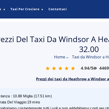
e
Taxi Per Crociere
Contattaci
▼
▼
rezzi Del Taxi Da Windsor A He
32.00
Home
→
Taxi da Windsor a 
4.94
/
5
446
Prezzi dei taxi da Heathrow a Windsor a
stanza
:
10.88
Miglia
(
17.51
km)
rata Del Viaggio
:
19 mins
nitoriamo costantemente tutti i voli e non addebitiamo costi per rita