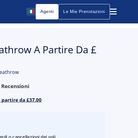
Agenti
Le Mie Prenotazioni
athrow A Partire Da £
Heathrow
9
Recensioni
 partire da £37.00
rdi o cancellazioni dei voli.