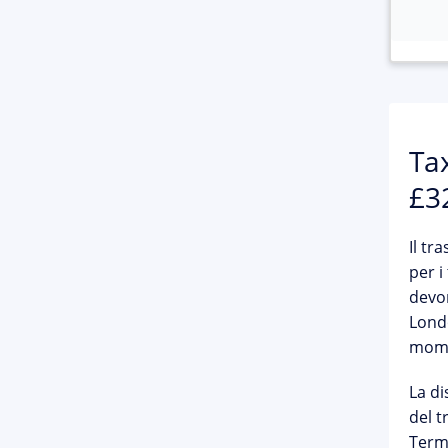
Ta
£3
Il tr
per i
devon
Lond
mome
La di
del t
Termi