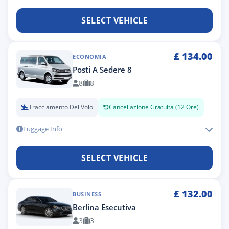
SELECT VEHICLE
£
134.00
ECONOMIA
Posti A Sedere 8
8
8
Tracciamento Del Volo
Cancellazione Gratuita (12 Ore)
Luggage Info
SELECT VEHICLE
£
132.00
BUSINESS
Berlina Esecutiva
3
3