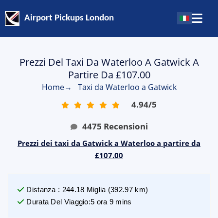
Airport Pickups London
Prezzi Del Taxi Da Waterloo A Gatwick A
Partire Da £107.00
Home
→
Taxi da Waterloo a Gatwick
4.94
/
5
4475
Recensioni
Prezzi dei taxi da Gatwick a Waterloo a partire da
£107.00
Distanza
:
244.18
Miglia
(
392.97
km)
Durata Del Viaggio
:
5 ora 9 mins