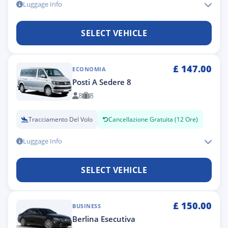
Luggage Info
SELECT VEHICLE
£
147.00
ECONOMIA
Posti A Sedere 8
8
8
Tracciamento Del Volo
Cancellazione Gratuita (12 Ore)
Luggage Info
SELECT VEHICLE
£
150.00
BUSINESS
Berlina Esecutiva