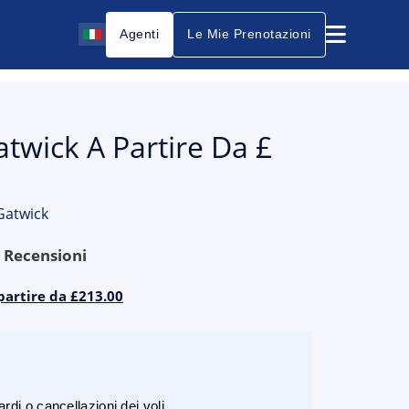
Agenti
Le Mie Prenotazioni
twick A Partire Da £
Gatwick
9
Recensioni
partire da £213.00
rdi o cancellazioni dei voli.