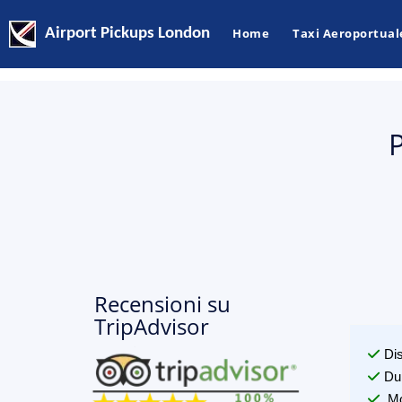
Airport Pickups London
Home
Taxi Aeroportual
Recensioni su
TripAdvisor
Di
Du
Mo