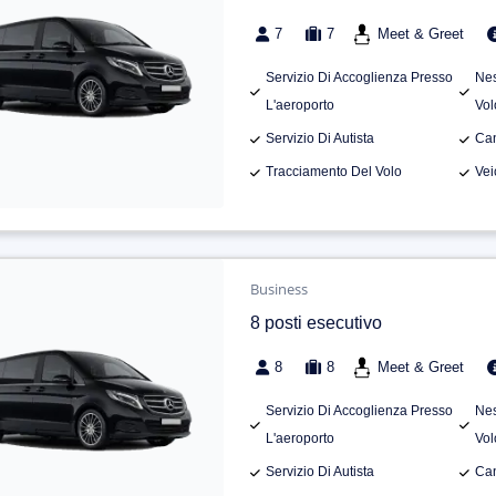
7
7
Meet & Greet
Servizio Di Accoglienza Presso
Nes
L'aeroporto
Vol
Servizio Di Autista
Can
Tracciamento Del Volo
Vei
Business
8 posti esecutivo
8
8
Meet & Greet
Servizio Di Accoglienza Presso
Nes
L'aeroporto
Vol
Servizio Di Autista
Can