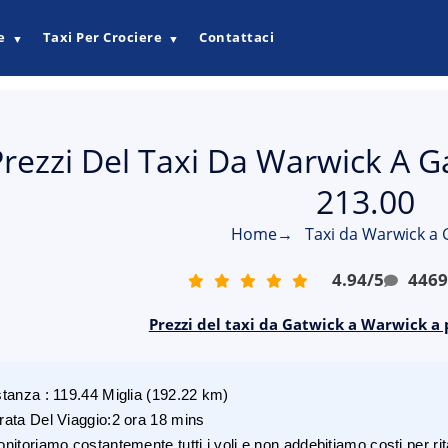
e
Taxi Per Crociere
Contattaci
▼
▼
Prezzi Del Taxi Da Warwick A Ga
213.00
Home
→
Taxi da Warwick a 
4.94
/
5
446
Prezzi del taxi da Gatwick a Warwick a 
stanza
:
119.44
Miglia
(
192.22
km)
rata Del Viaggio
:
2 ora 18 mins
nitoriamo costantemente tutti i voli e non addebitiamo costi per rita