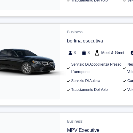
Tracciamento Del Volo
Vei
Business
berlina esecutiva
3
3
Meet & Greet
Servizio Di Accoglienza Presso
Nes
L'aeroporto
Vol
Servizio Di Autista
Can
Tracciamento Del Volo
Vei
Business
MPV Executive