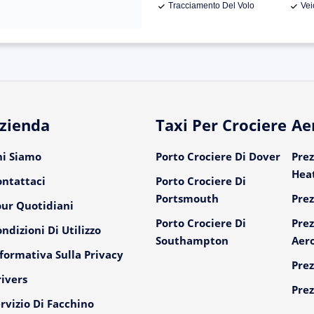
Tracciamento Del Volo
Vei
zienda
Taxi Per Crociere
Ae
hi Siamo
Porto Crociere Di Dover
Prez
Hea
ontattaci
Porto Crociere Di
Portsmouth
Prez
our Quotidiani
Porto Crociere Di
Prez
ndizioni Di Utilizzo
Southampton
Aer
formativa Sulla Privacy
Prez
ivers
Prez
rvizio Di Facchino