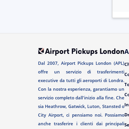
A
Dal 2007, Airport Pickups London (APL)
C
offre un servizio di trasferimenti
C
executive da tutti gli aeroporti di Londra.
T
Con la nostra esperienza, garantiamo un
Co
servizio completo dall'inizio alla fine. Che
In
sia Heathrow, Gatwick, Luton, Stansted o
Dr
City Airport, ci pensiamo noi. Possiamo
anche trasferire i clienti dai principali
Se