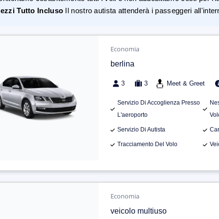
ezzi Tutto Incluso
Il nostro autista attenderà i passeggeri all'inte
Economia
berlina
3
3
Meet & Greet
Servizio Di Accoglienza Presso
Nes
L'aeroporto
Vol
Servizio Di Autista
Can
Tracciamento Del Volo
Vei
Economia
veicolo multiuso