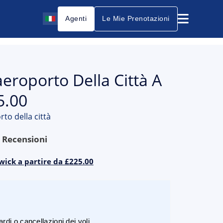
Agenti
Le Mie Prenotazioni
aeroporto Della Città A
5.00
rto della città
9
Recensioni
rwick a partire da £225.00
rdi o cancellazioni dei voli.