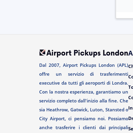
A
Dal 2007, Airport Pickups London (APL)
C
offre un servizio di trasferimenti
C
executive da tutti gli aeroporti di Londra.
T
Con la nostra esperienza, garantiamo un
Co
servizio completo dall'inizio alla fine. Che
In
sia Heathrow, Gatwick, Luton, Stansted o
Dr
City Airport, ci pensiamo noi. Possiamo
anche trasferire i clienti dai principali
Se