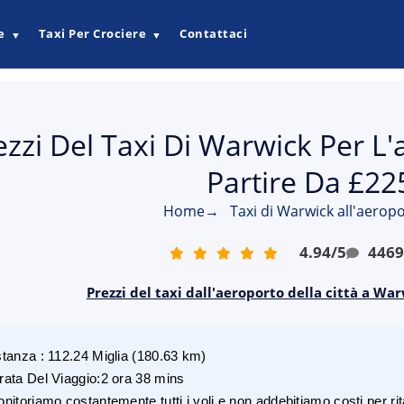
e
Taxi Per Crociere
Contattaci
▼
▼
ezzi Del Taxi Di Warwick Per L'
Partire Da £22
Home
→
Taxi di Warwick all'aeropo
4.94
/
5
446
Prezzi del taxi dall'aeroporto della città a Wa
stanza
:
112.24
Miglia
(
180.63
km)
rata Del Viaggio
:
2 ora 38 mins
nitoriamo costantemente tutti i voli e non addebitiamo costi per rita