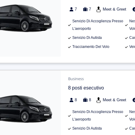
7
7
Meet & Greet
Servizio Di Accoglienza Presso
Nes
L'aeroporto
Vol
Servizio Di Autista
Can
Tracciamento Del Volo
Vei
Business
8 posti esecutivo
8
8
Meet & Greet
Servizio Di Accoglienza Presso
Nes
L'aeroporto
Vol
Servizio Di Autista
Can