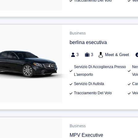
Tracciamento Del Volo
Vei
Business
berlina esecutiva
3
3
Meet & Greet
Servizio Di Accoglienza Presso
Nes
L'aeroporto
Vol
Servizio Di Autista
Can
Tracciamento Del Volo
Vei
Business
MPV Executive