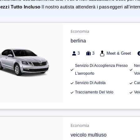
ezzi Tutto Incluso
Il nostro autista attenderà i passeggeri all'inte
Economia
berlina
3
3
Meet & Greet
Servizio Di Accoglienza Presso
Nes
L'aeroporto
Vol
Servizio Di Autista
Can
Tracciamento Del Volo
Vei
Economia
veicolo multiuso