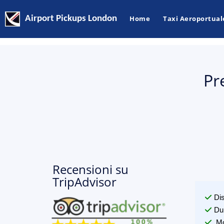
Airport Pickups London
Home
Taxi Aeroportual
Pr
Recensioni su
TripAdvisor
Di
Du
Mo