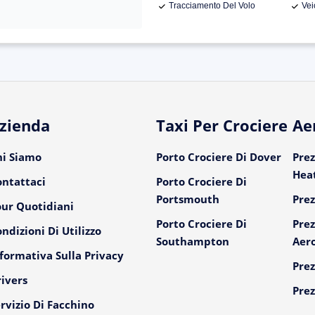
Tracciamento Del Volo
Vei
zienda
Taxi Per Crociere
Ae
hi Siamo
Porto Crociere Di Dover
Prez
Hea
ontattaci
Porto Crociere Di
Portsmouth
Prez
our Quotidiani
Porto Crociere Di
Prez
ndizioni Di Utilizzo
Southampton
Aer
formativa Sulla Privacy
Prez
ivers
Prez
rvizio Di Facchino